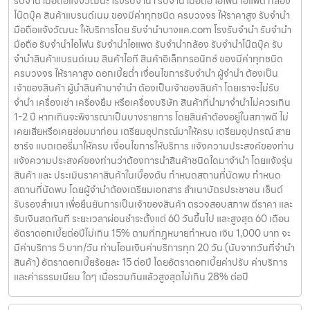
รับจำนำมือถือแจ้งวัฒนะ โรงรับจำนำ รับจำนำมือถือ ไอโฟน ไอแพด กล้อง
โน๊ตบุ๊ค สินค้าแบรนด์เนม ของมีค่าทุกชนิด ครบวงจร ให้ราคาสูง รับจำนำ
มือถือแจ้งวัฒนะ ให้บริการโดย รับจํานําบางแค.com โรงรับจำนำ รับจำนำ
มือถือ รับจำนำไอโฟน รับจำนำไอแพด รับจำนำกล้อง รับจำนำโน๊ตบุ๊ค รับ
จำนำสินค้าแบรนด์เนม สินค้าไอที สินค้าอิเล็กทรอนิกซ์ ของมีค่าทุกชนิด
ครบวงจร ให้ราคาสูง ดอกเบี้ยต่ำ เงื่อนไขการรับจำนำ ผู้จำนำ ต้องเป็น
เจ้าของสินค้า ผู้นำสินค้ามาจำนำ ต้องเป็นเจ้าของสินค้า โดยเราจะไม่รับ
จำนำ เครื่องเช่า เครื่องยืม หรือเครื่องบริษัท สินค้าที่นำมาจำนำไม่ควรเกิน
1-2 ปี หากเกินจะพิจารณาเป็นบางรายการ โดยสินค้าต้องอยู่ในสภาพดี ไม่
เคยเสียหรือเคยซ่อมมาก่อน เตรียมอุปกรณ์มาให้ครบ เตรียมอุปกรณ์ สาย
ชาร์จ แบตเตอรี่มาให้ครบ เงื่อนไขการให้บริการ แจ้งความประสงค์ของท่าน
แจ้งความประสงค์ของท่านว่าต้องการนำสินค้าชนิดใดมาจำนำ โดยแจ้งรุ่น
สินค้า และ ประเมินราคาสินค้าในเบื้องต้น กำหนดสถานที่นัดพบ กำหนด
สถานที่นัดพบ โดยผู้จำนำต้องเตรียมเอกสาร สำเนาบัตรประชาชน เซ็นต์
รับรองสำเนา เพื่อยืนยันการเป็นเจ้าของสินค้า ตรวจสอบสภาพ ตีราคา และ
รับเงินสดทันที ระยะเวลาผ่อนชำระตั้งแต่ 60 วันขึ้นไป และสูงสุด 60 เดือน
อัตราดอกเบี้ยต่อปีไม่เกิน 15% ตามที่กฏหมายกำหนด เงิน 1,000 บาท จะ
มีค่าบริการ 5 บาท/วัน ท่านโอนเงินค่าบริการทุก 20 วัน (นับจากวันที่จำนำ
สินค้า) อัตราดอกเบี้ยร้อยละ 15 ต่อปี โดยอัตราดอกเบี้ยค่าปรับ ค่าบริการ
และค่าธรรมเนียม ใดๆ เมื่อรวมกันแล้วสูงสุดไม่เกิน 28% ต่อปี