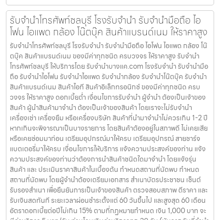
รับจำนำโทรศัพท์ชลบุรี โรงรับจำนำ รับจำนำมือถือ ไอ
โฟน ไอแพด กล้อง โน๊ตบุ๊ค สินค้าแบรนด์เนม ให้ราคาสูง
รับจำนำโทรศัพท์ชลบุรี โรงรับจำนำ รับจำนำมือถือ ไอโฟน ไอแพด กล้อง โน๊
ตบุ๊ค สินค้าแบรนด์เนม ของมีค่าทุกชนิด ครบวงจร ให้ราคาสูง รับจำนำ
โทรศัพท์ชลบุรี ให้บริการโดย รับจํานําบางแค.com โรงรับจำนำ รับจำนำมือ
ถือ รับจำนำไอโฟน รับจำนำไอแพด รับจำนำกล้อง รับจำนำโน๊ตบุ๊ค รับจำนำ
สินค้าแบรนด์เนม สินค้าไอที สินค้าอิเล็กทรอนิกซ์ ของมีค่าทุกชนิด ครบ
วงจร ให้ราคาสูง ดอกเบี้ยต่ำ เงื่อนไขการรับจำนำ ผู้จำนำ ต้องเป็นเจ้าของ
สินค้า ผู้นำสินค้ามาจำนำ ต้องเป็นเจ้าของสินค้า โดยเราจะไม่รับจำนำ
เครื่องเช่า เครื่องยืม หรือเครื่องบริษัท สินค้าที่นำมาจำนำไม่ควรเกิน 1-2 ปี
หากเกินจะพิจารณาเป็นบางรายการ โดยสินค้าต้องอยู่ในสภาพดี ไม่เคยเสีย
หรือเคยซ่อมมาก่อน เตรียมอุปกรณ์มาให้ครบ เตรียมอุปกรณ์ สายชาร์จ
แบตเตอรี่มาให้ครบ เงื่อนไขการให้บริการ แจ้งความประสงค์ของท่าน แจ้ง
ความประสงค์ของท่านว่าต้องการนำสินค้าชนิดใดมาจำนำ โดยแจ้งรุ่น
สินค้า และ ประเมินราคาสินค้าในเบื้องต้น กำหนดสถานที่นัดพบ กำหนด
สถานที่นัดพบ โดยผู้จำนำต้องเตรียมเอกสาร สำเนาบัตรประชาชน เซ็นต์
รับรองสำเนา เพื่อยืนยันการเป็นเจ้าของสินค้า ตรวจสอบสภาพ ตีราคา และ
รับเงินสดทันที ระยะเวลาผ่อนชำระตั้งแต่ 60 วันขึ้นไป และสูงสุด 60 เดือน
อัตราดอกเบี้ยต่อปีไม่เกิน 15% ตามที่กฏหมายกำหนด เงิน 1,000 บาท จะ