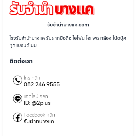
รับจํานําบางแค.com
โรงรับจำนำบางแค รับฝากมือถือ ไอโฟน ไอแพด กล้อง โน๊ตบุ๊ค
ทุกแบรนด์เนม
ติดต่อเรา
โทร คลิก
082 246 9555
แอดไลน์ คลิก
ID: @2plus
Facebook คลิก
รับฝากบางแค