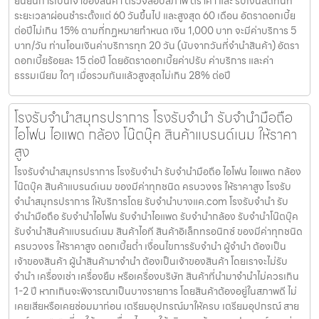
ยืนยันการเป็นเจ้าของสินค้า ตรวจสอบสภาพ ตีราคา และ รับเงินสดทันที
ระยะเวลาผ่อนชำระตั้งแต่ 60 วันขึ้นไป และสูงสุด 60 เดือน อัตราดอกเบี้ย
ต่อปีไม่เกิน 15% ตามที่กฏหมายกำหนด เงิน 1,000 บาท จะมีค่าบริการ 5
บาท/วัน ท่านโอนเงินค่าบริการทุก 20 วัน (นับจากวันที่จำนำสินค้า) อัตรา
ดอกเบี้ยร้อยละ 15 ต่อปี โดยอัตราดอกเบี้ยค่าปรับ ค่าบริการ และค่า
ธรรมเนียม ใดๆ เมื่อรวมกันแล้วสูงสุดไม่เกิน 28% ต่อปี
โรงรับจำนำสมุทรปราการ โรงรับจำนำ รับจำนำมือถือ
ไอโฟน ไอแพด กล้อง โน๊ตบุ๊ค สินค้าแบรนด์เนม ให้ราคา
สูง
โรงรับจำนำสมุทรปราการ โรงรับจำนำ รับจำนำมือถือ ไอโฟน ไอแพด กล้อง
โน๊ตบุ๊ค สินค้าแบรนด์เนม ของมีค่าทุกชนิด ครบวงจร ให้ราคาสูง โรงรับ
จำนำสมุทรปราการ ให้บริการโดย รับจํานําบางแค.com โรงรับจำนำ รับ
จำนำมือถือ รับจำนำไอโฟน รับจำนำไอแพด รับจำนำกล้อง รับจำนำโน๊ตบุ๊ค
รับจำนำสินค้าแบรนด์เนม สินค้าไอที สินค้าอิเล็กทรอนิกซ์ ของมีค่าทุกชนิด
ครบวงจร ให้ราคาสูง ดอกเบี้ยต่ำ เงื่อนไขการรับจำนำ ผู้จำนำ ต้องเป็น
เจ้าของสินค้า ผู้นำสินค้ามาจำนำ ต้องเป็นเจ้าของสินค้า โดยเราจะไม่รับ
จำนำ เครื่องเช่า เครื่องยืม หรือเครื่องบริษัท สินค้าที่นำมาจำนำไม่ควรเกิน
1-2 ปี หากเกินจะพิจารณาเป็นบางรายการ โดยสินค้าต้องอยู่ในสภาพดี ไม่
เคยเสียหรือเคยซ่อมมาก่อน เตรียมอุปกรณ์มาให้ครบ เตรียมอุปกรณ์ สาย