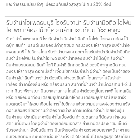
และค่าธรรมเนียม ใดๆ เมื่อรวมกันแล้วสูงสุดไม่เกิน 28% ต่อปี
รับจำนำไอแพดธนบุรี โรงรับจำนำ รับจำนำมือถือ ไอโฟน
ไอแพด กล้อง โน๊ตบุ๊ค สินค้าแบรนด์เนม ให้ราคาสูง
รับจำนำไอแพดธนบุรี โรงรับจำนำ รับจำนำมือถือ ไอโฟน ไอแพด กล้อง โน๊
ตบุ๊ค สินค้าแบรนด์เนม ของมีค่าทุกชนิด ครบวงจร ให้ราคาสูง รับจำนำไอ
แพดธนบุรี ให้บริการโดย รับจํานําบางแค.com โรงรับจำนำ รับจำนำมือถือ
รับจำนำไอโฟน รับจำนำไอแพด รับจำนำกล้อง รับจำนำโน๊ตบุ๊ค รับจำนำ
สินค้าแบรนด์เนม สินค้าไอที สินค้าอิเล็กทรอนิกซ์ ของมีค่าทุกชนิด ครบ
วงจร ให้ราคาสูง ดอกเบี้ยต่ำ เงื่อนไขการรับจำนำ ผู้จำนำ ต้องเป็นเจ้าของ
สินค้า ผู้นำสินค้ามาจำนำ ต้องเป็นเจ้าของสินค้า โดยเราจะไม่รับจำนำ
เครื่องเช่า เครื่องยืม หรือเครื่องบริษัท สินค้าที่นำมาจำนำไม่ควรเกิน 1-2 ปี
หากเกินจะพิจารณาเป็นบางรายการ โดยสินค้าต้องอยู่ในสภาพดี ไม่เคยเสีย
หรือเคยซ่อมมาก่อน เตรียมอุปกรณ์มาให้ครบ เตรียมอุปกรณ์ สายชาร์จ
แบตเตอรี่มาให้ครบ เงื่อนไขการให้บริการ แจ้งความประสงค์ของท่าน แจ้ง
ความประสงค์ของท่านว่าต้องการนำสินค้าชนิดใดมาจำนำ โดยแจ้งรุ่น
สินค้า และ ประเมินราคาสินค้าในเบื้องต้น กำหนดสถานที่นัดพบ กำหนด
สถานที่นัดพบ โดยผู้จำนำต้องเตรียมเอกสาร สำเนาบัตรประชาชน เซ็นต์
รับรองสำเนา เพื่อยืนยันการเป็นเจ้าของสินค้า ตรวจสอบสภาพ ตีราคา และ
รับเงินสดทันที ระยะเวลาผ่อนชำระตั้งแต่ 60 วันขึ้นไป และสูงสุด 60 เดือน