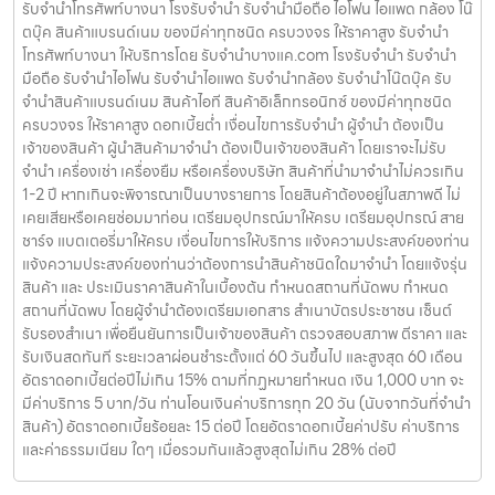
รับจำนำโทรศัพท์บางนา โรงรับจำนำ รับจำนำมือถือ ไอโฟน ไอแพด กล้อง โน๊
ตบุ๊ค สินค้าแบรนด์เนม ของมีค่าทุกชนิด ครบวงจร ให้ราคาสูง รับจำนำ
โทรศัพท์บางนา ให้บริการโดย รับจํานําบางแค.com โรงรับจำนำ รับจำนำ
มือถือ รับจำนำไอโฟน รับจำนำไอแพด รับจำนำกล้อง รับจำนำโน๊ตบุ๊ค รับ
จำนำสินค้าแบรนด์เนม สินค้าไอที สินค้าอิเล็กทรอนิกซ์ ของมีค่าทุกชนิด
ครบวงจร ให้ราคาสูง ดอกเบี้ยต่ำ เงื่อนไขการรับจำนำ ผู้จำนำ ต้องเป็น
เจ้าของสินค้า ผู้นำสินค้ามาจำนำ ต้องเป็นเจ้าของสินค้า โดยเราจะไม่รับ
จำนำ เครื่องเช่า เครื่องยืม หรือเครื่องบริษัท สินค้าที่นำมาจำนำไม่ควรเกิน
1-2 ปี หากเกินจะพิจารณาเป็นบางรายการ โดยสินค้าต้องอยู่ในสภาพดี ไม่
เคยเสียหรือเคยซ่อมมาก่อน เตรียมอุปกรณ์มาให้ครบ เตรียมอุปกรณ์ สาย
ชาร์จ แบตเตอรี่มาให้ครบ เงื่อนไขการให้บริการ แจ้งความประสงค์ของท่าน
แจ้งความประสงค์ของท่านว่าต้องการนำสินค้าชนิดใดมาจำนำ โดยแจ้งรุ่น
สินค้า และ ประเมินราคาสินค้าในเบื้องต้น กำหนดสถานที่นัดพบ กำหนด
สถานที่นัดพบ โดยผู้จำนำต้องเตรียมเอกสาร สำเนาบัตรประชาชน เซ็นต์
รับรองสำเนา เพื่อยืนยันการเป็นเจ้าของสินค้า ตรวจสอบสภาพ ตีราคา และ
รับเงินสดทันที ระยะเวลาผ่อนชำระตั้งแต่ 60 วันขึ้นไป และสูงสุด 60 เดือน
อัตราดอกเบี้ยต่อปีไม่เกิน 15% ตามที่กฏหมายกำหนด เงิน 1,000 บาท จะ
มีค่าบริการ 5 บาท/วัน ท่านโอนเงินค่าบริการทุก 20 วัน (นับจากวันที่จำนำ
สินค้า) อัตราดอกเบี้ยร้อยละ 15 ต่อปี โดยอัตราดอกเบี้ยค่าปรับ ค่าบริการ
และค่าธรรมเนียม ใดๆ เมื่อรวมกันแล้วสูงสุดไม่เกิน 28% ต่อปี