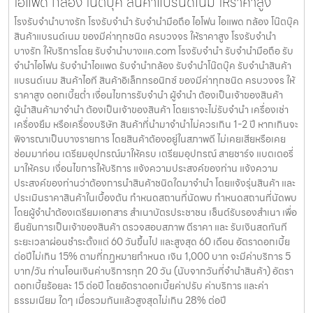
ไอแพด กล้อง โน๊ตบุ๊ค สินค้าแบรนด์เนม ให้ราคาสูง
โรงรับจำนำบางรัก โรงรับจำนำ รับจำนำมือถือ ไอโฟน ไอแพด กล้อง โน๊ตบุ๊ค
สินค้าแบรนด์เนม ของมีค่าทุกชนิด ครบวงจร ให้ราคาสูง โรงรับจำนำ
บางรัก ให้บริการโดย รับจํานําบางแค.com โรงรับจำนำ รับจำนำมือถือ รับ
จำนำไอโฟน รับจำนำไอแพด รับจำนำกล้อง รับจำนำโน๊ตบุ๊ค รับจำนำสินค้า
แบรนด์เนม สินค้าไอที สินค้าอิเล็กทรอนิกซ์ ของมีค่าทุกชนิด ครบวงจร ให้
ราคาสูง ดอกเบี้ยต่ำ เงื่อนไขการรับจำนำ ผู้จำนำ ต้องเป็นเจ้าของสินค้า
ผู้นำสินค้ามาจำนำ ต้องเป็นเจ้าของสินค้า โดยเราจะไม่รับจำนำ เครื่องเช่า
เครื่องยืม หรือเครื่องบริษัท สินค้าที่นำมาจำนำไม่ควรเกิน 1-2 ปี หากเกินจะ
พิจารณาเป็นบางรายการ โดยสินค้าต้องอยู่ในสภาพดี ไม่เคยเสียหรือเคย
ซ่อมมาก่อน เตรียมอุปกรณ์มาให้ครบ เตรียมอุปกรณ์ สายชาร์จ แบตเตอรี่
มาให้ครบ เงื่อนไขการให้บริการ แจ้งความประสงค์ของท่าน แจ้งความ
ประสงค์ของท่านว่าต้องการนำสินค้าชนิดใดมาจำนำ โดยแจ้งรุ่นสินค้า และ
ประเมินราคาสินค้าในเบื้องต้น กำหนดสถานที่นัดพบ กำหนดสถานที่นัดพบ
โดยผู้จำนำต้องเตรียมเอกสาร สำเนาบัตรประชาชน เซ็นต์รับรองสำเนา เพื่อ
ยืนยันการเป็นเจ้าของสินค้า ตรวจสอบสภาพ ตีราคา และ รับเงินสดทันที
ระยะเวลาผ่อนชำระตั้งแต่ 60 วันขึ้นไป และสูงสุด 60 เดือน อัตราดอกเบี้ย
ต่อปีไม่เกิน 15% ตามที่กฏหมายกำหนด เงิน 1,000 บาท จะมีค่าบริการ 5
บาท/วัน ท่านโอนเงินค่าบริการทุก 20 วัน (นับจากวันที่จำนำสินค้า) อัตรา
ดอกเบี้ยร้อยละ 15 ต่อปี โดยอัตราดอกเบี้ยค่าปรับ ค่าบริการ และค่า
ธรรมเนียม ใดๆ เมื่อรวมกันแล้วสูงสุดไม่เกิน 28% ต่อปี