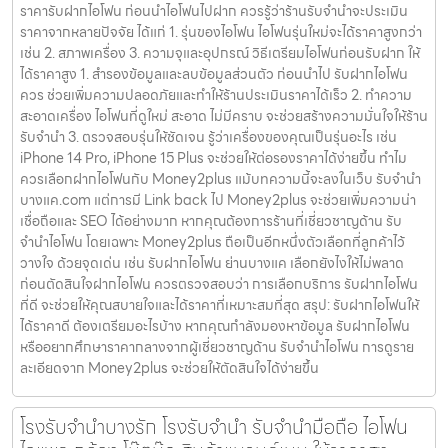
ราคารับฝากไอโฟน ก่อนนำไอโฟนไปฝาก ควรรู้ว่าร้านรับจำนำจะประเมิน
ราคาจากหลายปัจจัย ได้แก่ 1. รุ่นของไอโฟน ไอโฟนรุ่นใหม่จะได้ราคาสูงกว่า
เช่น 2. สภาพเครื่อง 3. ความจุและอุปกรณ์ วิธีเตรียมไอโฟนก่อนรับฝาก ให้
ได้ราคาสูง 1. สำรองข้อมูลและลบข้อมูลส่วนตัว ก่อนนำไป รับฝากไอโฟน
ควร ช่วยเพิ่มความปลอดภัยและทำให้ร้านประเมินราคาได้เร็ว 2. ทำความ
สะอาดเครื่อง ไอโฟนที่ดูใหม่ สะอาด ไม่มีคราบ จะช่วยสร้างความมั่นใจให้ร้าน
รับจำนำ 3. ตรวจสอบรุ่นให้ชัดเจน รู้ว่าเครื่องของคุณเป็นรุ่นอะไร เช่น
iPhone 14 Pro, iPhone 15 Plus จะช่วยให้ต่อรองราคาได้ง่ายขึ้น ทำไม
ควรเลือกฝากไอโฟนกับ Money2plus แม้บทความนี้จะลงในเว็บ รับจํานํา
บางแค.com แต่การมี Link back ไป Money2plus จะช่วยเพิ่มความน่า
เชื่อถือและ SEO ได้อย่างมาก หากคุณต้องการร้านที่เชี่ยวชาญด้าน รับ
จำนำไอโฟน โดยเฉพาะ Money2plus ถือเป็นอีกหนึ่งตัวเลือกที่ลูกค้าไว้
วางใจ ด้วยจุดเด่น เช่น รับฝากไอโฟน ย่านบางแค เลือกยังไงให้ไม่พลาด
ก่อนตัดสินใจฝากไอโฟน ควรตรวจสอบว่า การเลือกบริการ รับฝากไอโฟน
ที่ดี จะช่วยให้คุณสบายใจและได้ราคาที่เหมาะสมที่สุด สรุป: รับฝากไอโฟนให้
ได้ราคาดี ต้องเตรียมอะไรบ้าง หากคุณกำลังมองหาข้อมูล รับฝากไอโฟน
หรืออยากศึกษาราคากลางจากผู้เชี่ยวชาญด้าน รับจำนำไอโฟน การดูราย
ละเอียดจาก Money2plus จะช่วยให้ตัดสินใจได้ง่ายขึ้น
โรงรับจำนำบางรัก โรงรับจำนำ รับจำนำมือถือ ไอโฟน