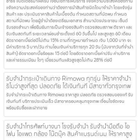
ชาร์จ แบตเตอรี่มาให้ครบ เงื่อนไขการให้บริการ แจ้งความประสงค์ของท่าน
แจ้งความประสงค์ของท่านว่าต้องการนำสินค้าชนิดใดมาจำนำ โดยแจ้งรุ่น
สินค้า และ ประเมินราคาสินค้าในเบื้องต้น กำหนดสถานที่นัดพบ กำหนด
สถานที่นัดพบ โดยผู้จำนำต้องเตรียมเอกสาร สำเนาบัตรประชาชน เซ็นต์
รับรองสำเนา เพื่อยืนยันการเป็นเจ้าของสินค้า ตรวจสอบสภาพ ตีราคา และ
รับเงินสดทันที ระยะเวลาผ่อนชำระตั้งแต่ 60 วันขึ้นไป และสูงสุด 60 เดือน
อัตราดอกเบี้ยต่อปีไม่เกิน 15% ตามที่กฏหมายกำหนด เงิน 1,000 บาท จะ
มีค่าบริการ 5 บาท/วัน ท่านโอนเงินค่าบริการทุก 20 วัน (นับจากวันที่จำนำ
สินค้า) อัตราดอกเบี้ยร้อยละ 15 ต่อปี โดยอัตราดอกเบี้ยค่าปรับ ค่าบริการ
และค่าธรรมเนียม ใดๆ เมื่อรวมกันแล้วสูงสุดไม่เกิน 28% ต่อปี
รับจำนำกระเป๋าเดินทาง Rimowa ทุกรุ่น ให้ราคาจำนำ
ริโมว่าสูงที่สุด ปลอดภัย ได้เงินทันที มีสาขาทั่วกรุงเทพ
รับจำนำกระเป๋าเดินทาง Rimowa ราคาสูง ปลอดภัย ตรวจสอบของแท้ รับ
เงินทันที บริการประเมินเร็ว มีสาขาครอบคลุมกรุงเทพ เงื่อนไขชัดเจน
พร้อมรับซื้อและฝากขาย
รับจำนำโทรศัพท์บางนา โรงรับจำนำ รับจำนำมือถือ ไอ
โฟน ไอแพด กล้อง โน๊ตบุ๊ค สินค้าแบรนด์เนม ให้ราคาสูง