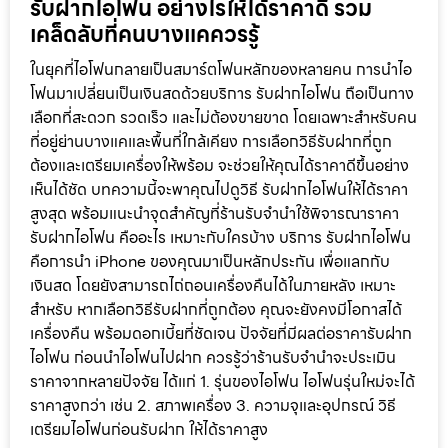
รับฝากไอโฟน อย่างไรให้ได้ราคาดี รวม
เคล็ดลับที่คนบางแคควรรู้
ในยุคที่ไอโฟนกลายเป็นสมาร์ตโฟนหลักของหลายคน การนำไอ
โฟนมาเปลี่ยนเป็นเงินสดด้วยบริการ รับฝากไอโฟน ถือเป็นทาง
เลือกที่สะดวก รวดเร็ว และไม่ต้องขายขาด โดยเฉพาะสำหรับคน
ที่อยู่ย่านบางแคและพื้นที่ใกล้เคียง การเลือกวิธีรับฝากที่ถูก
ต้องและเตรียมเครื่องให้พร้อม จะช่วยให้คุณได้ราคาดีขึ้นอย่าง
เห็นได้ชัด บทความนี้จะพาคุณไปดูวิธี รับฝากไอโฟนให้ได้ราคา
สูงสุด พร้อมแนะนำจุดสำคัญที่ร้านรับจำนำใช้พิจารณาราคา
รับฝากไอโฟน คืออะไร เหมาะกับใครบ้าง บริการ รับฝากไอโฟน
คือการนำ iPhone ของคุณมาเป็นหลักประกัน เพื่อแลกกับ
เงินสด โดยยังสามารถไถ่ถอนเครื่องคืนได้ในภายหลัง เหมาะ
สำหรับ หากเลือกวิธีรับฝากที่ถูกต้อง คุณจะยังคงมีโอกาสได้
เครื่องคืน พร้อมดอกเบี้ยที่ชัดเจน ปัจจัยที่มีผลต่อราคารับฝาก
ไอโฟน ก่อนนำไอโฟนไปฝาก ควรรู้ว่าร้านรับจำนำจะประเมิน
ราคาจากหลายปัจจัย ได้แก่ 1. รุ่นของไอโฟน ไอโฟนรุ่นใหม่จะได้
ราคาสูงกว่า เช่น 2. สภาพเครื่อง 3. ความจุและอุปกรณ์ วิธี
เตรียมไอโฟนก่อนรับฝาก ให้ได้ราคาสูง