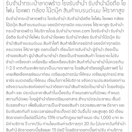
รับจำนำกระเป๋าลาดพร้าว โรงรับจำนำ รับจำนำมือถือ ไอ
โฟน ไอแพด กล้อง โน๊ตบุ๊ค สินค้าแบรนด์เนม ให้ราคาสูง
รับจำนำกระเป๋าลาดพร้าว โรงรับจำนำ รับจำนำมือถือ ไอโฟน ไอแพด กล้อง
โน๊ตบุ๊ค สินค้าแบรนด์เนม ของมีค่าทุกชนิด ครบวงจร ให้ราคาสูง รับจำนำ
กระเป๋าลาดพร้าว ให้บริการโดย รับจํานําบางแค.com โรงรับจำนำ รับจำนำ
มือถือ รับจำนำไอโฟน รับจำนำไอแพด รับจำนำกล้อง รับจำนำโน๊ตบุ๊ค รับ
จำนำสินค้าแบรนด์เนม สินค้าไอที สินค้าอิเล็กทรอนิกซ์ ของมีค่าทุกชนิด
ครบวงจร ให้ราคาสูง ดอกเบี้ยต่ำ เงื่อนไขการรับจำนำ ผู้จำนำ ต้องเป็น
เจ้าของสินค้า ผู้นำสินค้ามาจำนำ ต้องเป็นเจ้าของสินค้า โดยเราจะไม่รับ
จำนำ เครื่องเช่า เครื่องยืม หรือเครื่องบริษัท สินค้าที่นำมาจำนำไม่ควรเกิน
1-2 ปี หากเกินจะพิจารณาเป็นบางรายการ โดยสินค้าต้องอยู่ในสภาพดี ไม่
เคยเสียหรือเคยซ่อมมาก่อน เตรียมอุปกรณ์มาให้ครบ เตรียมอุปกรณ์ สาย
ชาร์จ แบตเตอรี่มาให้ครบ เงื่อนไขการให้บริการ แจ้งความประสงค์ของท่าน
แจ้งความประสงค์ของท่านว่าต้องการนำสินค้าชนิดใดมาจำนำ โดยแจ้งรุ่น
สินค้า และ ประเมินราคาสินค้าในเบื้องต้น กำหนดสถานที่นัดพบ กำหนด
สถานที่นัดพบ โดยผู้จำนำต้องเตรียมเอกสาร สำเนาบัตรประชาชน เซ็นต์
รับรองสำเนา เพื่อยืนยันการเป็นเจ้าของสินค้า ตรวจสอบสภาพ ตีราคา และ
รับเงินสดทันที ระยะเวลาผ่อนชำระตั้งแต่ 60 วันขึ้นไป และสูงสุด 60 เดือน
อัตราดอกเบี้ยต่อปีไม่เกิน 15% ตามที่กฏหมายกำหนด เงิน 1,000 บาท จะ
มีค่าบริการ 5 บาท/วัน ท่านโอนเงินค่าบริการทุก 20 วัน (นับจากวันที่จำนำ
สินค้า) อัตราดอกเบี้ยร้อยละ 15 ต่อปี โดยอัตราดอกเบี้ยค่าปรับ ค่าบริการ