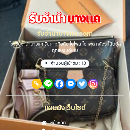
รับจํานําบางแค.com
โรงรับจำนำบางแค รับฝากมือถือ ไอโฟน ไอแพด กล้อง โน๊ตบุ๊ค
ทุกแบรนด์เนม
จำนวนผู้เข้าชม :
13
แผนผังเว็บไซต์
หน้าหลัก