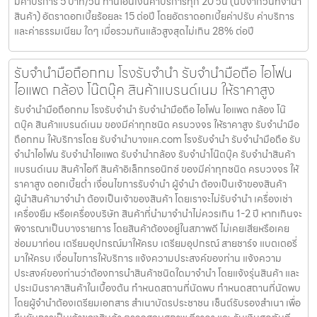
มีค่าบริการ 5 บาท/วัน ท่านโอนเงินค่าบริการทุก 20 วัน (นับจากวันที่จำนำ
สินค้า) อัตราดอกเบี้ยร้อยละ 15 ต่อปี โดยอัตราดอกเบี้ยค่าปรับ ค่าบริการ
และค่าธรรมเนียม ใดๆ เมื่อรวมกันแล้วสูงสุดไม่เกิน 28% ต่อปี
รับจำนำมือถือกทม โรงรับจำนำ รับจำนำมือถือ ไอโฟน
ไอแพด กล้อง โน๊ตบุ๊ค สินค้าแบรนด์เนม ให้ราคาสูง
รับจำนำมือถือกทม โรงรับจำนำ รับจำนำมือถือ ไอโฟน ไอแพด กล้อง โน๊
ตบุ๊ค สินค้าแบรนด์เนม ของมีค่าทุกชนิด ครบวงจร ให้ราคาสูง รับจำนำมือ
ถือกทม ให้บริการโดย รับจํานําบางแค.com โรงรับจำนำ รับจำนำมือถือ รับ
จำนำไอโฟน รับจำนำไอแพด รับจำนำกล้อง รับจำนำโน๊ตบุ๊ค รับจำนำสินค้า
แบรนด์เนม สินค้าไอที สินค้าอิเล็กทรอนิกซ์ ของมีค่าทุกชนิด ครบวงจร ให้
ราคาสูง ดอกเบี้ยต่ำ เงื่อนไขการรับจำนำ ผู้จำนำ ต้องเป็นเจ้าของสินค้า
ผู้นำสินค้ามาจำนำ ต้องเป็นเจ้าของสินค้า โดยเราจะไม่รับจำนำ เครื่องเช่า
เครื่องยืม หรือเครื่องบริษัท สินค้าที่นำมาจำนำไม่ควรเกิน 1-2 ปี หากเกินจะ
พิจารณาเป็นบางรายการ โดยสินค้าต้องอยู่ในสภาพดี ไม่เคยเสียหรือเคย
ซ่อมมาก่อน เตรียมอุปกรณ์มาให้ครบ เตรียมอุปกรณ์ สายชาร์จ แบตเตอรี่
มาให้ครบ เงื่อนไขการให้บริการ แจ้งความประสงค์ของท่าน แจ้งความ
ประสงค์ของท่านว่าต้องการนำสินค้าชนิดใดมาจำนำ โดยแจ้งรุ่นสินค้า และ
ประเมินราคาสินค้าในเบื้องต้น กำหนดสถานที่นัดพบ กำหนดสถานที่นัดพบ
โดยผู้จำนำต้องเตรียมเอกสาร สำเนาบัตรประชาชน เซ็นต์รับรองสำเนา เพื่อ