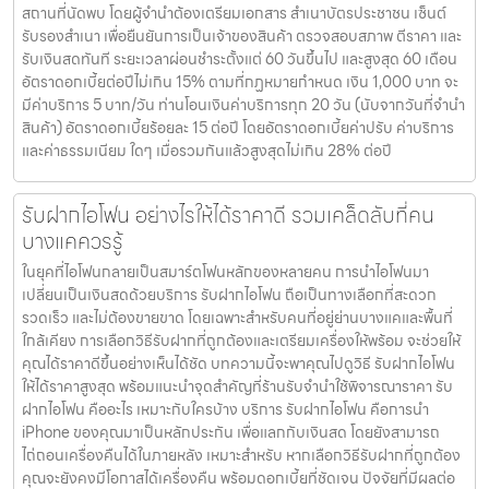
สถานที่นัดพบ โดยผู้จำนำต้องเตรียมเอกสาร สำเนาบัตรประชาชน เซ็นต์
รับรองสำเนา เพื่อยืนยันการเป็นเจ้าของสินค้า ตรวจสอบสภาพ ตีราคา และ
รับเงินสดทันที ระยะเวลาผ่อนชำระตั้งแต่ 60 วันขึ้นไป และสูงสุด 60 เดือน
อัตราดอกเบี้ยต่อปีไม่เกิน 15% ตามที่กฏหมายกำหนด เงิน 1,000 บาท จะ
มีค่าบริการ 5 บาท/วัน ท่านโอนเงินค่าบริการทุก 20 วัน (นับจากวันที่จำนำ
สินค้า) อัตราดอกเบี้ยร้อยละ 15 ต่อปี โดยอัตราดอกเบี้ยค่าปรับ ค่าบริการ
และค่าธรรมเนียม ใดๆ เมื่อรวมกันแล้วสูงสุดไม่เกิน 28% ต่อปี
รับฝากไอโฟน อย่างไรให้ได้ราคาดี รวมเคล็ดลับที่คน
บางแคควรรู้
ในยุคที่ไอโฟนกลายเป็นสมาร์ตโฟนหลักของหลายคน การนำไอโฟนมา
เปลี่ยนเป็นเงินสดด้วยบริการ รับฝากไอโฟน ถือเป็นทางเลือกที่สะดวก
รวดเร็ว และไม่ต้องขายขาด โดยเฉพาะสำหรับคนที่อยู่ย่านบางแคและพื้นที่
ใกล้เคียง การเลือกวิธีรับฝากที่ถูกต้องและเตรียมเครื่องให้พร้อม จะช่วยให้
คุณได้ราคาดีขึ้นอย่างเห็นได้ชัด บทความนี้จะพาคุณไปดูวิธี รับฝากไอโฟน
ให้ได้ราคาสูงสุด พร้อมแนะนำจุดสำคัญที่ร้านรับจำนำใช้พิจารณาราคา รับ
ฝากไอโฟน คืออะไร เหมาะกับใครบ้าง บริการ รับฝากไอโฟน คือการนำ
iPhone ของคุณมาเป็นหลักประกัน เพื่อแลกกับเงินสด โดยยังสามารถ
ไถ่ถอนเครื่องคืนได้ในภายหลัง เหมาะสำหรับ หากเลือกวิธีรับฝากที่ถูกต้อง
คุณจะยังคงมีโอกาสได้เครื่องคืน พร้อมดอกเบี้ยที่ชัดเจน ปัจจัยที่มีผลต่อ