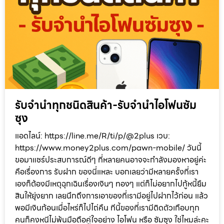
รับจำนำทุกชนิดสินค้า-รับจำนำไอโฟนซัม
ซุง
แอดไลน์: https://line.me/R/ti/p/@2plus เวบ:
https://www.money2plus.com/pawn-mobile/ วันนี้
ขอมาแชร์ประสบการณ์ดีๆ ที่หลายคนอาจจะกำลังมองหาอยู่ค่ะ
คือเรื่องการ รับฝาก ของนี่แหละ บอกเลยว่ามีหลายครั้งที่เรา
เองก็ต้องมีเหตุฉุกเฉินเรื่องเงินๆ ทองๆ แต่ก็ไม่อยากไปกู้หนี้ยืม
สินให้ยุ่งยาก เลยนึกถึงการเอาของที่เรามีอยู่ไปฝากไว้ก่อน แล้ว
พอมีเงินก้อนเมื่อไหร่ก็ไปไถ่คืน ทีนี้ของที่เรามีติดตัวเกือบทุก
คนก็คงหนีไม่พ้นมือถือคู่ใจอย่าง ไอโฟน หรือ ซัมซุง ใช่ไหมล่ะคะ