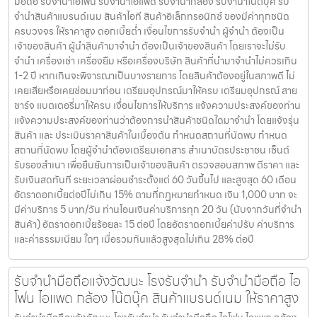
มือถือ รับจำนำไอโฟน รับจำนำไอแพด รับจำนำกล้อง รับจำนำโน๊ตบุ๊ค รับ
จำนำสินค้าแบรนด์เนม สินค้าไอที สินค้าอิเล็กทรอนิกซ์ ของมีค่าทุกชนิด
ครบวงจร ให้ราคาสูง ดอกเบี้ยต่ำ เงื่อนไขการรับจำนำ ผู้จำนำ ต้องเป็น
เจ้าของสินค้า ผู้นำสินค้ามาจำนำ ต้องเป็นเจ้าของสินค้า โดยเราจะไม่รับ
จำนำ เครื่องเช่า เครื่องยืม หรือเครื่องบริษัท สินค้าที่นำมาจำนำไม่ควรเกิน
1-2 ปี หากเกินจะพิจารณาเป็นบางรายการ โดยสินค้าต้องอยู่ในสภาพดี ไม่
เคยเสียหรือเคยซ่อมมาก่อน เตรียมอุปกรณ์มาให้ครบ เตรียมอุปกรณ์ สาย
ชาร์จ แบตเตอรี่มาให้ครบ เงื่อนไขการให้บริการ แจ้งความประสงค์ของท่าน
แจ้งความประสงค์ของท่านว่าต้องการนำสินค้าชนิดใดมาจำนำ โดยแจ้งรุ่น
สินค้า และ ประเมินราคาสินค้าในเบื้องต้น กำหนดสถานที่นัดพบ กำหนด
สถานที่นัดพบ โดยผู้จำนำต้องเตรียมเอกสาร สำเนาบัตรประชาชน เซ็นต์
รับรองสำเนา เพื่อยืนยันการเป็นเจ้าของสินค้า ตรวจสอบสภาพ ตีราคา และ
รับเงินสดทันที ระยะเวลาผ่อนชำระตั้งแต่ 60 วันขึ้นไป และสูงสุด 60 เดือน
อัตราดอกเบี้ยต่อปีไม่เกิน 15% ตามที่กฏหมายกำหนด เงิน 1,000 บาท จะ
มีค่าบริการ 5 บาท/วัน ท่านโอนเงินค่าบริการทุก 20 วัน (นับจากวันที่จำนำ
สินค้า) อัตราดอกเบี้ยร้อยละ 15 ต่อปี โดยอัตราดอกเบี้ยค่าปรับ ค่าบริการ
และค่าธรรมเนียม ใดๆ เมื่อรวมกันแล้วสูงสุดไม่เกิน 28% ต่อปี
รับจำนำมือถือแจ้งวัฒนะ โรงรับจำนำ รับจำนำมือถือ ไอ
โฟน ไอแพด กล้อง โน๊ตบุ๊ค สินค้าแบรนด์เนม ให้ราคาสูง