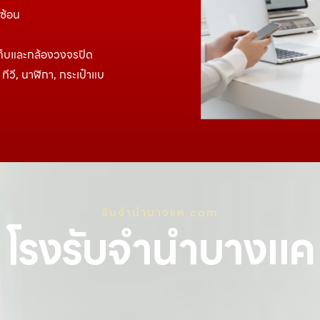
บซ้อน
ก็บและกล้องวงจรปิด
ทีวี, นาฬิกา, กระเป๋าแบ
รับจํานําบางแค.com
โรงรับจำนำบางแค