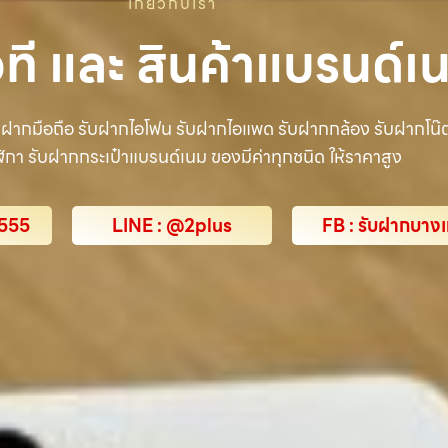
เกี่ยวกับเรา
ที และ สินค้าแบรนด์เ
ฝากมือถือ รับฝากไอโฟน รับฝากไอแพด รับฝากกล้อง รับฝากโน๊ตบ
กา รับฝากกระเป๋าแบรนด์เนม ของมีค่าทุกชนิด ให้ราคาสูง
9555
LINE : @2plus
FB : รับฝากบาง