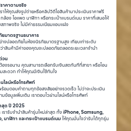
ห้ราคาตามจริง
ราให้คุณส่งรูปถ่ายหรือคลิปวิดีโอสินค้ามาประเมินราคาฟรี
ุ๊ค กล้อง ไอแพด นาฬิกา หรือกระเป๋าแบรนด์เนม ราคาที่เสนอให้
มสภาพจริง ไม่มีค่าธรรมเนียมแอบแฝง
รภัยมาตรฐานธนาคาร
ย่างปลอดภัยในห้องนิรภัยมาตรฐานสูง เทียบเท่าระดับ
ด้ว่าสินค้ามีค่าของคุณจะปลอดภัยตลอดระยะเวลาจำนำ
ด่วน
่ต้องรอนาน คุณสามารถเลือกรับเงินสดทันทีที่สาขา หรือโอน
มสะดวก ทำให้คุณมีเงินใช้ทันใจ
นไลน์หรือโทรศัพท์
ร้อมตอบคำถามทุกข้อสงสัยอย่างรวดเร็ว ไม่ว่าจะประเมิน
ข้อมูลเพิ่มเติม เราตอบไวผ่านไลน์หรือโทรศัพท์
่าสุด ปี 2025
ารับจำนำสินค้ารุ่นใหม่ล่าสุด ทั้ง
iPhone, Samsung,
, นาฬิกา และกระเป๋าแบรนด์เนม
ให้คุณมั่นใจว่ารับได้ทุกรุ่น