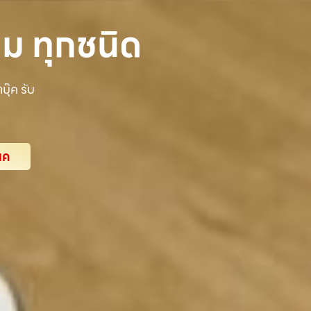
นม ทุกชนิด
ุ๊ค รับ
แค