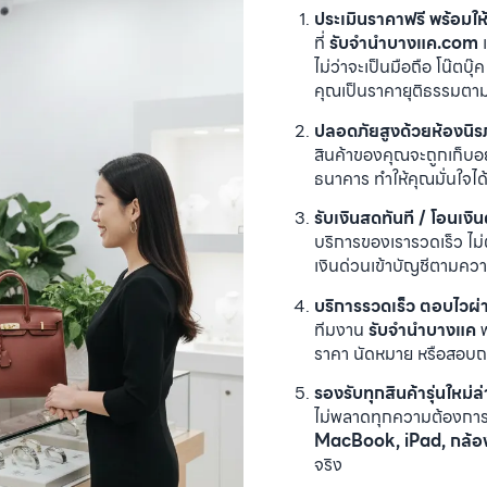
ประเมินราคาฟรี พร้อมใ
ที่
รับจำนำบางแค.com
เ
ไม่ว่าจะเป็นมือถือ โน๊ตบ
คุณเป็นราคายุติธรรมตา
ปลอดภัยสูงด้วยห้องนิ
สินค้าของคุณจะถูกเก็บอ
ธนาคาร ทำให้คุณมั่นใจไ
รับเงินสดทันที / โอนเงิน
บริการของเรารวดเร็ว ไม
เงินด่วนเข้าบัญชีตามควา
บริการรวดเร็ว ตอบไวผ่า
ทีมงาน
รับจำนำบางแค
พ
ราคา นัดหมาย หรือสอบถาม
รองรับทุกสินค้ารุ่นใหม่ล
ไม่พลาดทุกความต้องการ เร
MacBook, iPad, กล้อง
จริง