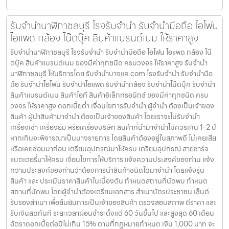
รับจำนำนาฬิกาชลบุรี โรงรับจำนำ รับจำนำมือถือ ไอโฟน
ไอแพด กล้อง โน๊ตบุ๊ค สินค้าแบรนด์เนม ให้ราคาสูง
รับจำนำนาฬิกาชลบุรี โรงรับจำนำ รับจำนำมือถือ ไอโฟน ไอแพด กล้อง โน๊
ตบุ๊ค สินค้าแบรนด์เนม ของมีค่าทุกชนิด ครบวงจร ให้ราคาสูง รับจำนำ
นาฬิกาชลบุรี ให้บริการโดย รับจํานําบางแค.com โรงรับจำนำ รับจำนำมือ
ถือ รับจำนำไอโฟน รับจำนำไอแพด รับจำนำกล้อง รับจำนำโน๊ตบุ๊ค รับจำนำ
สินค้าแบรนด์เนม สินค้าไอที สินค้าอิเล็กทรอนิกซ์ ของมีค่าทุกชนิด ครบ
วงจร ให้ราคาสูง ดอกเบี้ยต่ำ เงื่อนไขการรับจำนำ ผู้จำนำ ต้องเป็นเจ้าของ
สินค้า ผู้นำสินค้ามาจำนำ ต้องเป็นเจ้าของสินค้า โดยเราจะไม่รับจำนำ
เครื่องเช่า เครื่องยืม หรือเครื่องบริษัท สินค้าที่นำมาจำนำไม่ควรเกิน 1-2 ปี
หากเกินจะพิจารณาเป็นบางรายการ โดยสินค้าต้องอยู่ในสภาพดี ไม่เคยเสีย
หรือเคยซ่อมมาก่อน เตรียมอุปกรณ์มาให้ครบ เตรียมอุปกรณ์ สายชาร์จ
แบตเตอรี่มาให้ครบ เงื่อนไขการให้บริการ แจ้งความประสงค์ของท่าน แจ้ง
ความประสงค์ของท่านว่าต้องการนำสินค้าชนิดใดมาจำนำ โดยแจ้งรุ่น
สินค้า และ ประเมินราคาสินค้าในเบื้องต้น กำหนดสถานที่นัดพบ กำหนด
สถานที่นัดพบ โดยผู้จำนำต้องเตรียมเอกสาร สำเนาบัตรประชาชน เซ็นต์
รับรองสำเนา เพื่อยืนยันการเป็นเจ้าของสินค้า ตรวจสอบสภาพ ตีราคา และ
รับเงินสดทันที ระยะเวลาผ่อนชำระตั้งแต่ 60 วันขึ้นไป และสูงสุด 60 เดือน
อัตราดอกเบี้ยต่อปีไม่เกิน 15% ตามที่กฏหมายกำหนด เงิน 1,000 บาท จะ