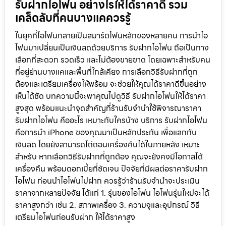
รับฝากไอโฟน อย่างไรให้ได้ราคาดี รวม
เคล็ดลับที่คนบางแคควรรู้
ในยุคที่ไอโฟนกลายเป็นสมาร์ตโฟนหลักของหลายคน การนำไอ
โฟนมาเปลี่ยนเป็นเงินสดด้วยบริการ รับฝากไอโฟน ถือเป็นทาง
เลือกที่สะดวก รวดเร็ว และไม่ต้องขายขาด โดยเฉพาะสำหรับคน
ที่อยู่ย่านบางแคและพื้นที่ใกล้เคียง การเลือกวิธีรับฝากที่ถูก
ต้องและเตรียมเครื่องให้พร้อม จะช่วยให้คุณได้ราคาดีขึ้นอย่าง
เห็นได้ชัด บทความนี้จะพาคุณไปดูวิธี รับฝากไอโฟนให้ได้ราคา
สูงสุด พร้อมแนะนำจุดสำคัญที่ร้านรับจำนำใช้พิจารณาราคา
รับฝากไอโฟน คืออะไร เหมาะกับใครบ้าง บริการ รับฝากไอโฟน
คือการนำ iPhone ของคุณมาเป็นหลักประกัน เพื่อแลกกับ
เงินสด โดยยังสามารถไถ่ถอนเครื่องคืนได้ในภายหลัง เหมาะ
สำหรับ หากเลือกวิธีรับฝากที่ถูกต้อง คุณจะยังคงมีโอกาสได้
เครื่องคืน พร้อมดอกเบี้ยที่ชัดเจน ปัจจัยที่มีผลต่อราคารับฝาก
ไอโฟน ก่อนนำไอโฟนไปฝาก ควรรู้ว่าร้านรับจำนำจะประเมิน
ราคาจากหลายปัจจัย ได้แก่ 1. รุ่นของไอโฟน ไอโฟนรุ่นใหม่จะได้
ราคาสูงกว่า เช่น 2. สภาพเครื่อง 3. ความจุและอุปกรณ์ วิธี
เตรียมไอโฟนก่อนรับฝาก ให้ได้ราคาสูง