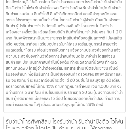
โทรศัพท์ชลบุรี ให้บริการโดย รับจํานําบางแค.com โรงรับจำนำ รับจำนำมือ
ถือ รับจำนำไอโฟน รับจำนำไอแพด รับจำนำกล้อง รับจำนำโน๊ตบุ๊ค รับจำนำ
สินค้าแบรนด์เนม สินค้าไอที สินค้าอิเล็กทรอนิกซ์ ของมีค่าทุกชนิด ครบ
วงจร ให้ราคาสูง ดอกเบี้ยต่ำ เงื่อนไขการรับจำนำ ผู้จำนำ ต้องเป็นเจ้าของ
สินค้า ผู้นำสินค้ามาจำนำ ต้องเป็นเจ้าของสินค้า โดยเราจะไม่รับจำนำ
เครื่องเช่า เครื่องยืม หรือเครื่องบริษัท สินค้าที่นำมาจำนำไม่ควรเกิน 1-2 ปี
หากเกินจะพิจารณาเป็นบางรายการ โดยสินค้าต้องอยู่ในสภาพดี ไม่เคยเสีย
หรือเคยซ่อมมาก่อน เตรียมอุปกรณ์มาให้ครบ เตรียมอุปกรณ์ สายชาร์จ
แบตเตอรี่มาให้ครบ เงื่อนไขการให้บริการ แจ้งความประสงค์ของท่าน แจ้ง
ความประสงค์ของท่านว่าต้องการนำสินค้าชนิดใดมาจำนำ โดยแจ้งรุ่น
สินค้า และ ประเมินราคาสินค้าในเบื้องต้น กำหนดสถานที่นัดพบ กำหนด
สถานที่นัดพบ โดยผู้จำนำต้องเตรียมเอกสาร สำเนาบัตรประชาชน เซ็นต์
รับรองสำเนา เพื่อยืนยันการเป็นเจ้าของสินค้า ตรวจสอบสภาพ ตีราคา และ
รับเงินสดทันที ระยะเวลาผ่อนชำระตั้งแต่ 60 วันขึ้นไป และสูงสุด 60 เดือน
อัตราดอกเบี้ยต่อปีไม่เกิน 15% ตามที่กฏหมายกำหนด เงิน 1,000 บาท จะ
มีค่าบริการ 5 บาท/วัน ท่านโอนเงินค่าบริการทุก 20 วัน (นับจากวันที่จำนำ
สินค้า) อัตราดอกเบี้ยร้อยละ 15 ต่อปี โดยอัตราดอกเบี้ยค่าปรับ ค่าบริการ
และค่าธรรมเนียม ใดๆ เมื่อรวมกันแล้วสูงสุดไม่เกิน 28% ต่อปี
รับจำนำโทรศัพท์สีลม โรงรับจำนำ รับจำนำมือถือ ไอโฟน
ไอแพด กล้อง โน๊ตบุ๊ค สินค้าแบรนด์เนม ให้ราคาสูง