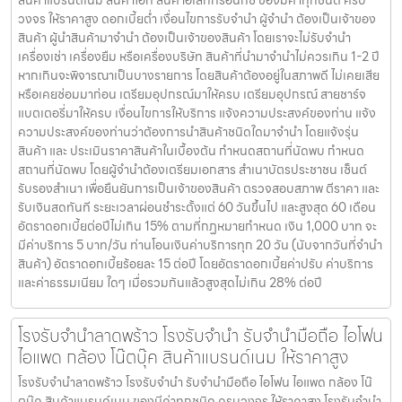
สินค้าแบรนด์เนม สินค้าไอที สินค้าอิเล็กทรอนิกซ์ ของมีค่าทุกชนิด ครบ
วงจร ให้ราคาสูง ดอกเบี้ยต่ำ เงื่อนไขการรับจำนำ ผู้จำนำ ต้องเป็นเจ้าของ
สินค้า ผู้นำสินค้ามาจำนำ ต้องเป็นเจ้าของสินค้า โดยเราจะไม่รับจำนำ
เครื่องเช่า เครื่องยืม หรือเครื่องบริษัท สินค้าที่นำมาจำนำไม่ควรเกิน 1-2 ปี
หากเกินจะพิจารณาเป็นบางรายการ โดยสินค้าต้องอยู่ในสภาพดี ไม่เคยเสีย
หรือเคยซ่อมมาก่อน เตรียมอุปกรณ์มาให้ครบ เตรียมอุปกรณ์ สายชาร์จ
แบตเตอรี่มาให้ครบ เงื่อนไขการให้บริการ แจ้งความประสงค์ของท่าน แจ้ง
ความประสงค์ของท่านว่าต้องการนำสินค้าชนิดใดมาจำนำ โดยแจ้งรุ่น
สินค้า และ ประเมินราคาสินค้าในเบื้องต้น กำหนดสถานที่นัดพบ กำหนด
สถานที่นัดพบ โดยผู้จำนำต้องเตรียมเอกสาร สำเนาบัตรประชาชน เซ็นต์
รับรองสำเนา เพื่อยืนยันการเป็นเจ้าของสินค้า ตรวจสอบสภาพ ตีราคา และ
รับเงินสดทันที ระยะเวลาผ่อนชำระตั้งแต่ 60 วันขึ้นไป และสูงสุด 60 เดือน
อัตราดอกเบี้ยต่อปีไม่เกิน 15% ตามที่กฏหมายกำหนด เงิน 1,000 บาท จะ
มีค่าบริการ 5 บาท/วัน ท่านโอนเงินค่าบริการทุก 20 วัน (นับจากวันที่จำนำ
สินค้า) อัตราดอกเบี้ยร้อยละ 15 ต่อปี โดยอัตราดอกเบี้ยค่าปรับ ค่าบริการ
และค่าธรรมเนียม ใดๆ เมื่อรวมกันแล้วสูงสุดไม่เกิน 28% ต่อปี
โรงรับจำนำลาดพร้าว โรงรับจำนำ รับจำนำมือถือ ไอโฟน
ไอแพด กล้อง โน๊ตบุ๊ค สินค้าแบรนด์เนม ให้ราคาสูง
โรงรับจำนำลาดพร้าว โรงรับจำนำ รับจำนำมือถือ ไอโฟน ไอแพด กล้อง โน๊
ตบุ๊ค สินค้าแบรนด์เนม ของมีค่าทุกชนิด ครบวงจร ให้ราคาสูง โรงรับจำนำ