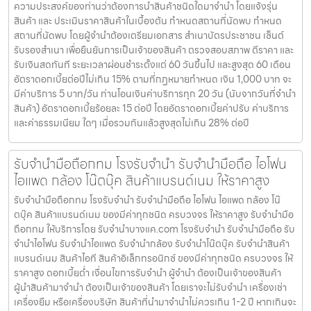
ความประสงค์ของท่านว่าต้องการนำสินค้าชนิดใดมาจำนำ โดยแจ้งรุ่น
สินค้า และ ประเมินราคาสินค้าในเบื้องต้น กำหนดสถานที่นัดพบ กำหนด
สถานที่นัดพบ โดยผู้จำนำต้องเตรียมเอกสาร สำเนาบัตรประชาชน เซ็นต์
รับรองสำเนา เพื่อยืนยันการเป็นเจ้าของสินค้า ตรวจสอบสภาพ ตีราคา และ
รับเงินสดทันที ระยะเวลาผ่อนชำระตั้งแต่ 60 วันขึ้นไป และสูงสุด 60 เดือน
อัตราดอกเบี้ยต่อปีไม่เกิน 15% ตามที่กฏหมายกำหนด เงิน 1,000 บาท จะ
มีค่าบริการ 5 บาท/วัน ท่านโอนเงินค่าบริการทุก 20 วัน (นับจากวันที่จำนำ
สินค้า) อัตราดอกเบี้ยร้อยละ 15 ต่อปี โดยอัตราดอกเบี้ยค่าปรับ ค่าบริการ
และค่าธรรมเนียม ใดๆ เมื่อรวมกันแล้วสูงสุดไม่เกิน 28% ต่อปี
รับจำนำมือถือกทม โรงรับจำนำ รับจำนำมือถือ ไอโฟน
ไอแพด กล้อง โน๊ตบุ๊ค สินค้าแบรนด์เนม ให้ราคาสูง
รับจำนำมือถือกทม โรงรับจำนำ รับจำนำมือถือ ไอโฟน ไอแพด กล้อง โน๊
ตบุ๊ค สินค้าแบรนด์เนม ของมีค่าทุกชนิด ครบวงจร ให้ราคาสูง รับจำนำมือ
ถือกทม ให้บริการโดย รับจํานําบางแค.com โรงรับจำนำ รับจำนำมือถือ รับ
จำนำไอโฟน รับจำนำไอแพด รับจำนำกล้อง รับจำนำโน๊ตบุ๊ค รับจำนำสินค้า
แบรนด์เนม สินค้าไอที สินค้าอิเล็กทรอนิกซ์ ของมีค่าทุกชนิด ครบวงจร ให้
ราคาสูง ดอกเบี้ยต่ำ เงื่อนไขการรับจำนำ ผู้จำนำ ต้องเป็นเจ้าของสินค้า
ผู้นำสินค้ามาจำนำ ต้องเป็นเจ้าของสินค้า โดยเราจะไม่รับจำนำ เครื่องเช่า
เครื่องยืม หรือเครื่องบริษัท สินค้าที่นำมาจำนำไม่ควรเกิน 1-2 ปี หากเกินจะ