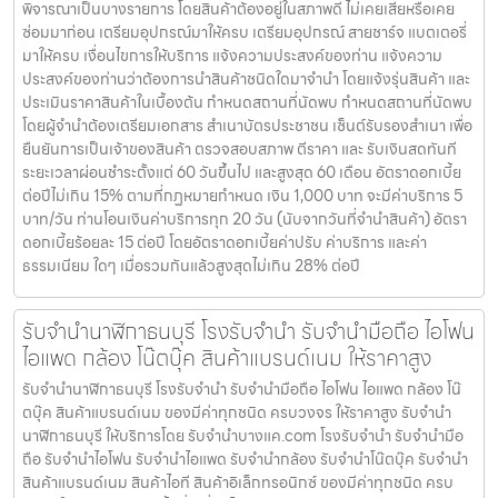
พิจารณาเป็นบางรายการ โดยสินค้าต้องอยู่ในสภาพดี ไม่เคยเสียหรือเคย
ซ่อมมาก่อน เตรียมอุปกรณ์มาให้ครบ เตรียมอุปกรณ์ สายชาร์จ แบตเตอรี่
มาให้ครบ เงื่อนไขการให้บริการ แจ้งความประสงค์ของท่าน แจ้งความ
ประสงค์ของท่านว่าต้องการนำสินค้าชนิดใดมาจำนำ โดยแจ้งรุ่นสินค้า และ
ประเมินราคาสินค้าในเบื้องต้น กำหนดสถานที่นัดพบ กำหนดสถานที่นัดพบ
โดยผู้จำนำต้องเตรียมเอกสาร สำเนาบัตรประชาชน เซ็นต์รับรองสำเนา เพื่อ
ยืนยันการเป็นเจ้าของสินค้า ตรวจสอบสภาพ ตีราคา และ รับเงินสดทันที
ระยะเวลาผ่อนชำระตั้งแต่ 60 วันขึ้นไป และสูงสุด 60 เดือน อัตราดอกเบี้ย
ต่อปีไม่เกิน 15% ตามที่กฏหมายกำหนด เงิน 1,000 บาท จะมีค่าบริการ 5
บาท/วัน ท่านโอนเงินค่าบริการทุก 20 วัน (นับจากวันที่จำนำสินค้า) อัตรา
ดอกเบี้ยร้อยละ 15 ต่อปี โดยอัตราดอกเบี้ยค่าปรับ ค่าบริการ และค่า
ธรรมเนียม ใดๆ เมื่อรวมกันแล้วสูงสุดไม่เกิน 28% ต่อปี
รับจำนำนาฬิกาธนบุรี โรงรับจำนำ รับจำนำมือถือ ไอโฟน
ไอแพด กล้อง โน๊ตบุ๊ค สินค้าแบรนด์เนม ให้ราคาสูง
รับจำนำนาฬิกาธนบุรี โรงรับจำนำ รับจำนำมือถือ ไอโฟน ไอแพด กล้อง โน๊
ตบุ๊ค สินค้าแบรนด์เนม ของมีค่าทุกชนิด ครบวงจร ให้ราคาสูง รับจำนำ
นาฬิกาธนบุรี ให้บริการโดย รับจํานําบางแค.com โรงรับจำนำ รับจำนำมือ
ถือ รับจำนำไอโฟน รับจำนำไอแพด รับจำนำกล้อง รับจำนำโน๊ตบุ๊ค รับจำนำ
สินค้าแบรนด์เนม สินค้าไอที สินค้าอิเล็กทรอนิกซ์ ของมีค่าทุกชนิด ครบ