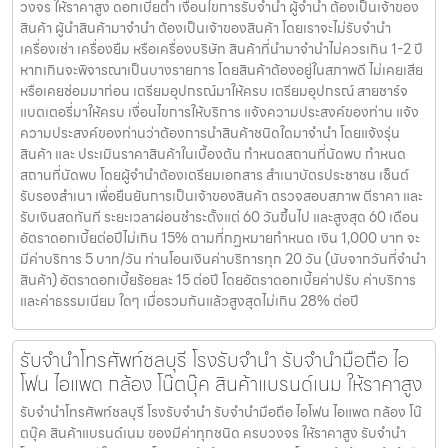
วงจร ให้ราคาสูง ดอกเบี้ยต่ำ เงื่อนไขการรับจำนำ ผู้จำนำ ต้องเป็นเจ้าของ
สินค้า ผู้นำสินค้ามาจำนำ ต้องเป็นเจ้าของสินค้า โดยเราจะไม่รับจำนำ
เครื่องเช่า เครื่องยืม หรือเครื่องบริษัท สินค้าที่นำมาจำนำไม่ควรเกิน 1-2 ปี
หากเกินจะพิจารณาเป็นบางรายการ โดยสินค้าต้องอยู่ในสภาพดี ไม่เคยเสีย
หรือเคยซ่อมมาก่อน เตรียมอุปกรณ์มาให้ครบ เตรียมอุปกรณ์ สายชาร์จ
แบตเตอรี่มาให้ครบ เงื่อนไขการให้บริการ แจ้งความประสงค์ของท่าน แจ้ง
ความประสงค์ของท่านว่าต้องการนำสินค้าชนิดใดมาจำนำ โดยแจ้งรุ่น
สินค้า และ ประเมินราคาสินค้าในเบื้องต้น กำหนดสถานที่นัดพบ กำหนด
สถานที่นัดพบ โดยผู้จำนำต้องเตรียมเอกสาร สำเนาบัตรประชาชน เซ็นต์
รับรองสำเนา เพื่อยืนยันการเป็นเจ้าของสินค้า ตรวจสอบสภาพ ตีราคา และ
รับเงินสดทันที ระยะเวลาผ่อนชำระตั้งแต่ 60 วันขึ้นไป และสูงสุด 60 เดือน
อัตราดอกเบี้ยต่อปีไม่เกิน 15% ตามที่กฏหมายกำหนด เงิน 1,000 บาท จะ
มีค่าบริการ 5 บาท/วัน ท่านโอนเงินค่าบริการทุก 20 วัน (นับจากวันที่จำนำ
สินค้า) อัตราดอกเบี้ยร้อยละ 15 ต่อปี โดยอัตราดอกเบี้ยค่าปรับ ค่าบริการ
และค่าธรรมเนียม ใดๆ เมื่อรวมกันแล้วสูงสุดไม่เกิน 28% ต่อปี
รับจำนำโทรศัพท์ชลบุรี โรงรับจำนำ รับจำนำมือถือ ไอ
โฟน ไอแพด กล้อง โน๊ตบุ๊ค สินค้าแบรนด์เนม ให้ราคาสูง
รับจำนำโทรศัพท์ชลบุรี โรงรับจำนำ รับจำนำมือถือ ไอโฟน ไอแพด กล้อง โน๊
ตบุ๊ค สินค้าแบรนด์เนม ของมีค่าทุกชนิด ครบวงจร ให้ราคาสูง รับจำนำ