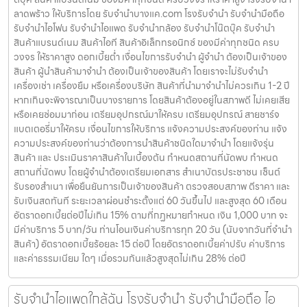
ลาดพร้าว ให้บริการโดย รับจํานําบางแค.com โรงรับจำนำ รับจำนำมือถือ
รับจำนำไอโฟน รับจำนำไอแพด รับจำนำกล้อง รับจำนำโน๊ตบุ๊ค รับจำนำ
สินค้าแบรนด์เนม สินค้าไอที สินค้าอิเล็กทรอนิกซ์ ของมีค่าทุกชนิด ครบ
วงจร ให้ราคาสูง ดอกเบี้ยต่ำ เงื่อนไขการรับจำนำ ผู้จำนำ ต้องเป็นเจ้าของ
สินค้า ผู้นำสินค้ามาจำนำ ต้องเป็นเจ้าของสินค้า โดยเราจะไม่รับจำนำ
เครื่องเช่า เครื่องยืม หรือเครื่องบริษัท สินค้าที่นำมาจำนำไม่ควรเกิน 1-2 ปี
หากเกินจะพิจารณาเป็นบางรายการ โดยสินค้าต้องอยู่ในสภาพดี ไม่เคยเสีย
หรือเคยซ่อมมาก่อน เตรียมอุปกรณ์มาให้ครบ เตรียมอุปกรณ์ สายชาร์จ
แบตเตอรี่มาให้ครบ เงื่อนไขการให้บริการ แจ้งความประสงค์ของท่าน แจ้ง
ความประสงค์ของท่านว่าต้องการนำสินค้าชนิดใดมาจำนำ โดยแจ้งรุ่น
สินค้า และ ประเมินราคาสินค้าในเบื้องต้น กำหนดสถานที่นัดพบ กำหนด
สถานที่นัดพบ โดยผู้จำนำต้องเตรียมเอกสาร สำเนาบัตรประชาชน เซ็นต์
รับรองสำเนา เพื่อยืนยันการเป็นเจ้าของสินค้า ตรวจสอบสภาพ ตีราคา และ
รับเงินสดทันที ระยะเวลาผ่อนชำระตั้งแต่ 60 วันขึ้นไป และสูงสุด 60 เดือน
อัตราดอกเบี้ยต่อปีไม่เกิน 15% ตามที่กฏหมายกำหนด เงิน 1,000 บาท จะ
มีค่าบริการ 5 บาท/วัน ท่านโอนเงินค่าบริการทุก 20 วัน (นับจากวันที่จำนำ
สินค้า) อัตราดอกเบี้ยร้อยละ 15 ต่อปี โดยอัตราดอกเบี้ยค่าปรับ ค่าบริการ
และค่าธรรมเนียม ใดๆ เมื่อรวมกันแล้วสูงสุดไม่เกิน 28% ต่อปี
รับจำนำไอแพดใกล้ฉัน โรงรับจำนำ รับจำนำมือถือ ไอ