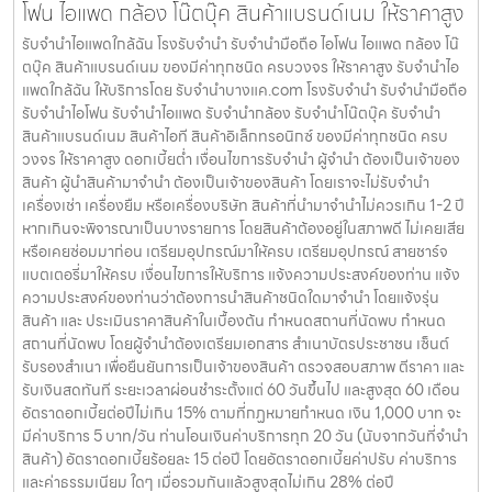
โฟน ไอแพด กล้อง โน๊ตบุ๊ค สินค้าแบรนด์เนม ให้ราคาสูง
รับจำนำไอแพดใกล้ฉัน โรงรับจำนำ รับจำนำมือถือ ไอโฟน ไอแพด กล้อง โน๊
ตบุ๊ค สินค้าแบรนด์เนม ของมีค่าทุกชนิด ครบวงจร ให้ราคาสูง รับจำนำไอ
แพดใกล้ฉัน ให้บริการโดย รับจํานําบางแค.com โรงรับจำนำ รับจำนำมือถือ
รับจำนำไอโฟน รับจำนำไอแพด รับจำนำกล้อง รับจำนำโน๊ตบุ๊ค รับจำนำ
สินค้าแบรนด์เนม สินค้าไอที สินค้าอิเล็กทรอนิกซ์ ของมีค่าทุกชนิด ครบ
วงจร ให้ราคาสูง ดอกเบี้ยต่ำ เงื่อนไขการรับจำนำ ผู้จำนำ ต้องเป็นเจ้าของ
สินค้า ผู้นำสินค้ามาจำนำ ต้องเป็นเจ้าของสินค้า โดยเราจะไม่รับจำนำ
เครื่องเช่า เครื่องยืม หรือเครื่องบริษัท สินค้าที่นำมาจำนำไม่ควรเกิน 1-2 ปี
หากเกินจะพิจารณาเป็นบางรายการ โดยสินค้าต้องอยู่ในสภาพดี ไม่เคยเสีย
หรือเคยซ่อมมาก่อน เตรียมอุปกรณ์มาให้ครบ เตรียมอุปกรณ์ สายชาร์จ
แบตเตอรี่มาให้ครบ เงื่อนไขการให้บริการ แจ้งความประสงค์ของท่าน แจ้ง
ความประสงค์ของท่านว่าต้องการนำสินค้าชนิดใดมาจำนำ โดยแจ้งรุ่น
สินค้า และ ประเมินราคาสินค้าในเบื้องต้น กำหนดสถานที่นัดพบ กำหนด
สถานที่นัดพบ โดยผู้จำนำต้องเตรียมเอกสาร สำเนาบัตรประชาชน เซ็นต์
รับรองสำเนา เพื่อยืนยันการเป็นเจ้าของสินค้า ตรวจสอบสภาพ ตีราคา และ
รับเงินสดทันที ระยะเวลาผ่อนชำระตั้งแต่ 60 วันขึ้นไป และสูงสุด 60 เดือน
อัตราดอกเบี้ยต่อปีไม่เกิน 15% ตามที่กฏหมายกำหนด เงิน 1,000 บาท จะ
มีค่าบริการ 5 บาท/วัน ท่านโอนเงินค่าบริการทุก 20 วัน (นับจากวันที่จำนำ
สินค้า) อัตราดอกเบี้ยร้อยละ 15 ต่อปี โดยอัตราดอกเบี้ยค่าปรับ ค่าบริการ
และค่าธรรมเนียม ใดๆ เมื่อรวมกันแล้วสูงสุดไม่เกิน 28% ต่อปี