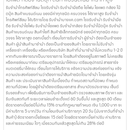
รับจำนำโทรศัพท์สีลม โรงรับจำนำ รับจำนำมือถือ ไอโฟน ไอแพด กล้อง โน๊
ตบุ๊ค สินค้าแบรนด์เนม ของมีค่าทุกชนิด ครบวงจร ให้ราคาสูง รับจำนำ
โทรศัพท์สีลม ให้บริการโดย รับจํานําบางแค.com โรงรับจำนำ รับจำนำมือ
ถือ รับจำนำไอโฟน รับจำนำไอแพด รับจำนำกล้อง รับจำนำโน๊ตบุ๊ค รับจำนำ
สินค้าแบรนด์เนม สินค้าไอที สินค้าอิเล็กทรอนิกซ์ ของมีค่าทุกชนิด ครบ
วงจร ให้ราคาสูง ดอกเบี้ยต่ำ เงื่อนไขการรับจำนำ ผู้จำนำ ต้องเป็นเจ้าของ
สินค้า ผู้นำสินค้ามาจำนำ ต้องเป็นเจ้าของสินค้า โดยเราจะไม่รับจำนำ
เครื่องเช่า เครื่องยืม หรือเครื่องบริษัท สินค้าที่นำมาจำนำไม่ควรเกิน 1-2 ปี
หากเกินจะพิจารณาเป็นบางรายการ โดยสินค้าต้องอยู่ในสภาพดี ไม่เคยเสีย
หรือเคยซ่อมมาก่อน เตรียมอุปกรณ์มาให้ครบ เตรียมอุปกรณ์ สายชาร์จ
แบตเตอรี่มาให้ครบ เงื่อนไขการให้บริการ แจ้งความประสงค์ของท่าน แจ้ง
ความประสงค์ของท่านว่าต้องการนำสินค้าชนิดใดมาจำนำ โดยแจ้งรุ่น
สินค้า และ ประเมินราคาสินค้าในเบื้องต้น กำหนดสถานที่นัดพบ กำหนด
สถานที่นัดพบ โดยผู้จำนำต้องเตรียมเอกสาร สำเนาบัตรประชาชน เซ็นต์
รับรองสำเนา เพื่อยืนยันการเป็นเจ้าของสินค้า ตรวจสอบสภาพ ตีราคา และ
รับเงินสดทันที ระยะเวลาผ่อนชำระตั้งแต่ 60 วันขึ้นไป และสูงสุด 60 เดือน
อัตราดอกเบี้ยต่อปีไม่เกิน 15% ตามที่กฏหมายกำหนด เงิน 1,000 บาท จะ
มีค่าบริการ 5 บาท/วัน ท่านโอนเงินค่าบริการทุก 20 วัน (นับจากวันที่จำนำ
สินค้า) อัตราดอกเบี้ยร้อยละ 15 ต่อปี โดยอัตราดอกเบี้ยค่าปรับ ค่าบริการ
และค่าธรรมเนียม ใดๆ เมื่อรวมกันแล้วสูงสุดไม่เกิน 28% ต่อปี