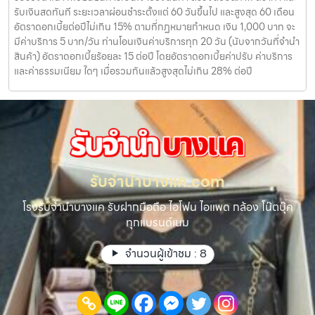
รับเงินสดทันที ระยะเวลาผ่อนชำระตั้งแต่ 60 วันขึ้นไป และสูงสุด 60 เดือน
อัตราดอกเบี้ยต่อปีไม่เกิน 15% ตามที่กฏหมายกำหนด เงิน 1,000 บาท จะ
มีค่าบริการ 5 บาท/วัน ท่านโอนเงินค่าบริการทุก 20 วัน (นับจากวันที่จำนำ
สินค้า) อัตราดอกเบี้ยร้อยละ 15 ต่อปี โดยอัตราดอกเบี้ยค่าปรับ ค่าบริการ
และค่าธรรมเนียม ใดๆ เมื่อรวมกันแล้วสูงสุดไม่เกิน 28% ต่อปี
รับจํานําบางแค.com
โรงรับจำนำบางแค รับฝากมือถือ ไอโฟน ไอแพด กล้อง โน๊ตบุ๊ค
ทุกแบรนด์เนม
จำนวนผู้เข้าชม :
8