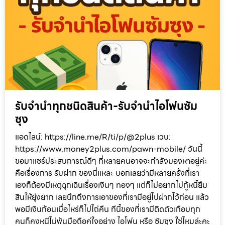
รับจำนำทุกชนิดสินค้า-รับจำนำไอโฟนซัม
ซุง
แอดไลน์: https://line.me/R/ti/p/@2plus เวบ:
https://www.money2plus.com/pawn-mobile/ วันนี้
ขอมาแชร์ประสบการณ์ดีๆ ที่หลายคนอาจจะกำลังมองหาอยู่ค่ะ
คือเรื่องการ รับฝาก ของนี่แหละ บอกเลยว่ามีหลายครั้งที่เรา
เองก็ต้องมีเหตุฉุกเฉินเรื่องเงินๆ ทองๆ แต่ก็ไม่อยากไปกู้หนี้ยืม
สินให้ยุ่งยาก เลยนึกถึงการเอาของที่เรามีอยู่ไปฝากไว้ก่อน แล้ว
พอมีเงินก้อนเมื่อไหร่ก็ไปไถ่คืน ทีนี้ของที่เรามีติดตัวเกือบทุก
คนก็คงหนีไม่พ้นมือถือคู่ใจอย่าง ไอโฟน หรือ ซัมซุง ใช่ไหมล่ะคะ