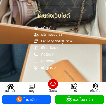
แผนผังเว็บไซต์
หน้าหลัก
บริการของเรา
Gallery รวมรูปภาพ
เกี่ยวกับเรา
ติดต่อเรา
บทความ
เข้าสู่ระบบ
ผลงานบริการ
หน้าหลัก
เมนู
ติดต่อ
แชร์
เพิ่มเติม
โทร คลิก
แอดไลน์ คลิก
รับจำนำโน๊ตบุ๊คใกล้ฉัน โรงรับจำนำ รับจำนำมือถือ ไอ