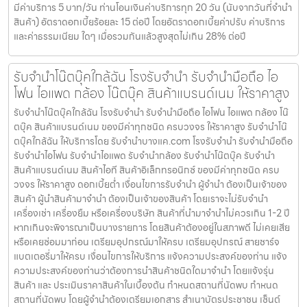
มีค่าบริการ 5 บาท/วัน ท่านโอนเงินค่าบริการทุก 20 วัน (นับจากวันที่จำนำ
สินค้า) อัตราดอกเบี้ยร้อยละ 15 ต่อปี โดยอัตราดอกเบี้ยค่าปรับ ค่าบริการ
และค่าธรรมเนียม ใดๆ เมื่อรวมกันแล้วสูงสุดไม่เกิน 28% ต่อปี
รับจำนำโน๊ตบุ๊คใกล้ฉัน โรงรับจำนำ รับจำนำมือถือ ไอ
โฟน ไอแพด กล้อง โน๊ตบุ๊ค สินค้าแบรนด์เนม ให้ราคาสูง
รับจำนำโน๊ตบุ๊คใกล้ฉัน โรงรับจำนำ รับจำนำมือถือ ไอโฟน ไอแพด กล้อง โน๊
ตบุ๊ค สินค้าแบรนด์เนม ของมีค่าทุกชนิด ครบวงจร ให้ราคาสูง รับจำนำโน๊
ตบุ๊คใกล้ฉัน ให้บริการโดย รับจํานําบางแค.com โรงรับจำนำ รับจำนำมือถือ
รับจำนำไอโฟน รับจำนำไอแพด รับจำนำกล้อง รับจำนำโน๊ตบุ๊ค รับจำนำ
สินค้าแบรนด์เนม สินค้าไอที สินค้าอิเล็กทรอนิกซ์ ของมีค่าทุกชนิด ครบ
วงจร ให้ราคาสูง ดอกเบี้ยต่ำ เงื่อนไขการรับจำนำ ผู้จำนำ ต้องเป็นเจ้าของ
สินค้า ผู้นำสินค้ามาจำนำ ต้องเป็นเจ้าของสินค้า โดยเราจะไม่รับจำนำ
เครื่องเช่า เครื่องยืม หรือเครื่องบริษัท สินค้าที่นำมาจำนำไม่ควรเกิน 1-2 ปี
หากเกินจะพิจารณาเป็นบางรายการ โดยสินค้าต้องอยู่ในสภาพดี ไม่เคยเสีย
หรือเคยซ่อมมาก่อน เตรียมอุปกรณ์มาให้ครบ เตรียมอุปกรณ์ สายชาร์จ
แบตเตอรี่มาให้ครบ เงื่อนไขการให้บริการ แจ้งความประสงค์ของท่าน แจ้ง
ความประสงค์ของท่านว่าต้องการนำสินค้าชนิดใดมาจำนำ โดยแจ้งรุ่น
สินค้า และ ประเมินราคาสินค้าในเบื้องต้น กำหนดสถานที่นัดพบ กำหนด
สถานที่นัดพบ โดยผู้จำนำต้องเตรียมเอกสาร สำเนาบัตรประชาชน เซ็นต์