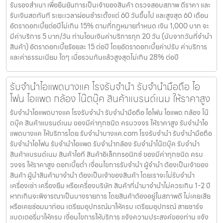
รับรองสำเนา เพื่อยืนยันการเป็นเจ้าของสินค้า ตรวจสอบสภาพ ตีราคา และ
รับเงินสดทันที ระยะเวลาผ่อนชำระตั้งแต่ 60 วันขึ้นไป และสูงสุด 60 เดือน
อัตราดอกเบี้ยต่อปีไม่เกิน 15% ตามที่กฏหมายกำหนด เงิน 1,000 บาท จะ
มีค่าบริการ 5 บาท/วัน ท่านโอนเงินค่าบริการทุก 20 วัน (นับจากวันที่จำนำ
สินค้า) อัตราดอกเบี้ยร้อยละ 15 ต่อปี โดยอัตราดอกเบี้ยค่าปรับ ค่าบริการ
และค่าธรรมเนียม ใดๆ เมื่อรวมกันแล้วสูงสุดไม่เกิน 28% ต่อปี
รับจำนำไอแพดบางแค โรงรับจำนำ รับจำนำมือถือ ไอ
โฟน ไอแพด กล้อง โน๊ตบุ๊ค สินค้าแบรนด์เนม ให้ราคาสูง
รับจำนำไอแพดบางแค โรงรับจำนำ รับจำนำมือถือ ไอโฟน ไอแพด กล้อง โน๊
ตบุ๊ค สินค้าแบรนด์เนม ของมีค่าทุกชนิด ครบวงจร ให้ราคาสูง รับจำนำไอ
แพดบางแค ให้บริการโดย รับจํานําบางแค.com โรงรับจำนำ รับจำนำมือถือ
รับจำนำไอโฟน รับจำนำไอแพด รับจำนำกล้อง รับจำนำโน๊ตบุ๊ค รับจำนำ
สินค้าแบรนด์เนม สินค้าไอที สินค้าอิเล็กทรอนิกซ์ ของมีค่าทุกชนิด ครบ
วงจร ให้ราคาสูง ดอกเบี้ยต่ำ เงื่อนไขการรับจำนำ ผู้จำนำ ต้องเป็นเจ้าของ
สินค้า ผู้นำสินค้ามาจำนำ ต้องเป็นเจ้าของสินค้า โดยเราจะไม่รับจำนำ
เครื่องเช่า เครื่องยืม หรือเครื่องบริษัท สินค้าที่นำมาจำนำไม่ควรเกิน 1-2 ปี
หากเกินจะพิจารณาเป็นบางรายการ โดยสินค้าต้องอยู่ในสภาพดี ไม่เคยเสีย
หรือเคยซ่อมมาก่อน เตรียมอุปกรณ์มาให้ครบ เตรียมอุปกรณ์ สายชาร์จ
แบตเตอรี่มาให้ครบ เงื่อนไขการให้บริการ แจ้งความประสงค์ของท่าน แจ้ง