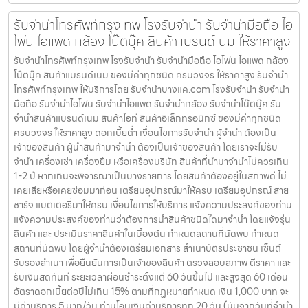
รับจำนำโทรศัพท์กรุงเทพ โรงรับจำนำ รับจำนำมือถือ ไอ
โฟน ไอแพด กล้อง โน๊ตบุ๊ค สินค้าแบรนด์เนม ให้ราคาสูง
รับจำนำโทรศัพท์กรุงเทพ โรงรับจำนำ รับจำนำมือถือ ไอโฟน ไอแพด กล้อง
โน๊ตบุ๊ค สินค้าแบรนด์เนม ของมีค่าทุกชนิด ครบวงจร ให้ราคาสูง รับจำนำ
โทรศัพท์กรุงเทพ ให้บริการโดย รับจํานําบางแค.com โรงรับจำนำ รับจำนำ
มือถือ รับจำนำไอโฟน รับจำนำไอแพด รับจำนำกล้อง รับจำนำโน๊ตบุ๊ค รับ
จำนำสินค้าแบรนด์เนม สินค้าไอที สินค้าอิเล็กทรอนิกซ์ ของมีค่าทุกชนิด
ครบวงจร ให้ราคาสูง ดอกเบี้ยต่ำ เงื่อนไขการรับจำนำ ผู้จำนำ ต้องเป็น
เจ้าของสินค้า ผู้นำสินค้ามาจำนำ ต้องเป็นเจ้าของสินค้า โดยเราจะไม่รับ
จำนำ เครื่องเช่า เครื่องยืม หรือเครื่องบริษัท สินค้าที่นำมาจำนำไม่ควรเกิน
1-2 ปี หากเกินจะพิจารณาเป็นบางรายการ โดยสินค้าต้องอยู่ในสภาพดี ไม่
เคยเสียหรือเคยซ่อมมาก่อน เตรียมอุปกรณ์มาให้ครบ เตรียมอุปกรณ์ สาย
ชาร์จ แบตเตอรี่มาให้ครบ เงื่อนไขการให้บริการ แจ้งความประสงค์ของท่าน
แจ้งความประสงค์ของท่านว่าต้องการนำสินค้าชนิดใดมาจำนำ โดยแจ้งรุ่น
สินค้า และ ประเมินราคาสินค้าในเบื้องต้น กำหนดสถานที่นัดพบ กำหนด
สถานที่นัดพบ โดยผู้จำนำต้องเตรียมเอกสาร สำเนาบัตรประชาชน เซ็นต์
รับรองสำเนา เพื่อยืนยันการเป็นเจ้าของสินค้า ตรวจสอบสภาพ ตีราคา และ
รับเงินสดทันที ระยะเวลาผ่อนชำระตั้งแต่ 60 วันขึ้นไป และสูงสุด 60 เดือน
อัตราดอกเบี้ยต่อปีไม่เกิน 15% ตามที่กฏหมายกำหนด เงิน 1,000 บาท จะ
มีค่าบริการ 5 บาท/วัน ท่านโอนเงินค่าบริการทุก 20 วัน (นับจากวันที่จำนำ