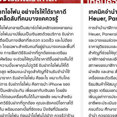
ากไอโฟน อย่างไรให้ได้ราคาดี
เทคนิคจำนำ
คล็ดลับที่คนบางแคควรรู้
Heuer, Pan
ที่ไอโฟนกลายเป็นสมาร์ตโฟนหลักของหลายคน
การจำนำนาฬิกาแ
อโฟนมาเปลี่ยนเป็นเงินสดด้วยบริการ รับฝาก
Heuer, Panerai ใ
ถือเป็นทางเลือกที่สะดวก รวดเร็ว และไม่ต้อง
และวางแผนล่วงหน้
 โดยเฉพาะสำหรับคนที่อยู่ย่านบางแคและพื้นที่
ราคายุติธรรมและ
ียง การเลือกวิธีรับฝากที่ถูกต้องและเตรียม
สำคัญที่ช่วยให้
ให้พร้อม จะช่วยให้คุณได้ราคาดีขึ้นอย่างเห็นได้
นาฬิกาอย่างละเ
ความนี้จะพาคุณไปดูวิธี รับฝากไอโฟนให้ได้
สภาพของนาฬิกาให
งสุด พร้อมแนะนำจุดสำคัญที่ร้านรับจำนำใช้
ฝาหลัง และสาย 
าราคา รับฝากไอโฟน คืออะไร เหมาะกับใคร
เครื่องและตัวเรื
ริการ รับฝากไอโฟน คือการนำ iPhone ของ
รียมสินค้าให้สมบ
ป็นหลักประกัน เพื่อแลกกับเงินสด โดยยัง
สูงสุด เตรียมเ
ไถ่ถอนเครื่องคืนได้ในภายหลัง เหมาะสำหรับ
เพิ่มมูลค่าการปร
อกวิธีรับฝากที่ถูกต้อง คุณจะยังคงมีโอกาสได้
อาชีพจะประเมินร
คืน พร้อมดอกเบี้ยที่ชัดเจน ปัจจัยที่มีผลต่อ
ครบถ้วน ศึกษาร
บฝากไอโฟน ก่อนนำไอโฟนไปฝาก ควรรู้ว่าร้าน
จำนำ ควรตรวจส