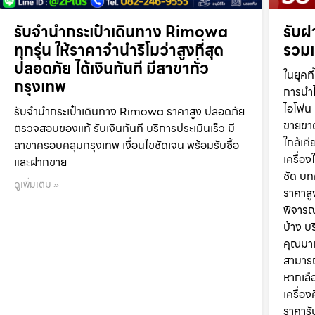
รับจำนำกระเป๋าเดินทาง Rimowa
รับฝ
ทุกรุ่น ให้ราคาจำนำริโมว่าสูงที่สุด
รวมเ
ปลอดภัย ได้เงินทันที มีสาขาทั่ว
ในยุค
กรุงเทพ
การนำไ
ไอโฟน 
รับจำนำกระเป๋าเดินทาง Rimowa ราคาสูง ปลอดภัย
ขายขาด
ตรวจสอบของแท้ รับเงินทันที บริการประเมินเร็ว มี
ใกล้เค
สาขาครอบคลุมกรุงเทพ เงื่อนไขชัดเจน พร้อมรับซื้อ
เครื่อง
และฝากขาย
ชัด บท
ดูเพิ่มเติม »
ราคาสู
พิจารณ
บ้าง บ
คุณมาเ
สามารถ
หากเลื
เครื่อง
ราคารั