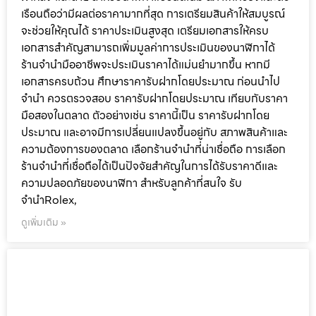
การจำนำนาฬิกาแบรนด์เนม เช่น Rolex, Tag Heuer,
Panerai ให้ได้ราคาดี ต้องมีการเตรียมตัวและวางแผนล่วง
หน้า สำหรับลูกค้าที่ต้องการได้รับ ราคายุติธรรมและความ
ปลอดภัยสูงสุด เรามีเทคนิคสำคัญที่ช่วยให้คุณได้ราคาดีขึ้น
ตรวจสอบสภาพนาฬิกาอย่างละเอียด ก่อนนำไปจำนำ ควร
ตรวจสอบสภาพของนาฬิกาให้ครบทุกส่วน ทั้งตัวเรือน กระจก
ฝาหลัง และสาย สำหรับนาฬิกาแบรนด์เนม สภาพเครื่องและตัว
เรือนถือว่ามีผลต่อราคามากที่สุด การเตรียมสินค้าให้สมบูรณ์
จะช่วยให้คุณได้ ราคาประเมินสูงสุด เตรียมเอกสารให้ครบ
เอกสารสำคัญสามารถเพิ่มมูลค่าการประเมินของนาฬิกาได้
ร้านจำนำมืออาชีพจะประเมินราคาได้แม่นยำมากขึ้น หากมี
เอกสารครบถ้วน ศึกษาราคารับฝากโดยประมาณ ก่อนนำไป
จำนำ ควรตรวจสอบ ราคารับฝากโดยประมาณ เทียบกับราคา
มือสองในตลาด ตัวอย่างเช่น ราคานี้เป็น ราคารับฝากโดย
ประมาณ และอาจมีการเปลี่ยนแปลงขึ้นอยู่กับ สภาพสินค้าและ
ความต้องการของตลาด เลือกร้านจำนำที่น่าเชื่อถือ การเลือก
ร้านจำนำที่เชื่อถือได้เป็นปัจจัยสำคัญในการได้รับราคาดีและ
ความปลอดภัยของนาฬิกา สำหรับลูกค้าที่สนใจ รับ
จำนำRolex,