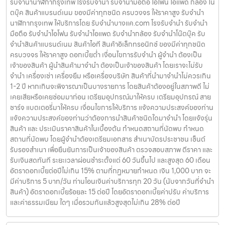
มีค่าบริการ 5 บาท/วัน ท่านโอนเงินค่าบริการทุก 20 วัน (นับจากวันที่จำนำ
สินค้า) อัตราดอกเบี้ยร้อยละ 15 ต่อปี โดยอัตราดอกเบี้ยค่าปรับ ค่าบริการ
และค่าธรรมเนียม ใดๆ เมื่อรวมกันแล้วสูงสุดไม่เกิน 28% ต่อปี
รับจำนำนาฬิกากรุงเทพ โรงรับจำนำ รับจำนำมือถือ ไอ
โฟน ไอแพด กล้อง โน๊ตบุ๊ค สินค้าแบรนด์เนม ให้ราคาสูง
รับจำนำนาฬิกากรุงเทพ โรงรับจำนำ รับจำนำมือถือ ไอโฟน ไอแพด กล้อง โน๊
ตบุ๊ค สินค้าแบรนด์เนม ของมีค่าทุกชนิด ครบวงจร ให้ราคาสูง รับจำนำ
นาฬิกากรุงเทพ ให้บริการโดย รับจํานําบางแค.com โรงรับจำนำ รับจำนำ
มือถือ รับจำนำไอโฟน รับจำนำไอแพด รับจำนำกล้อง รับจำนำโน๊ตบุ๊ค รับ
จำนำสินค้าแบรนด์เนม สินค้าไอที สินค้าอิเล็กทรอนิกซ์ ของมีค่าทุกชนิด
ครบวงจร ให้ราคาสูง ดอกเบี้ยต่ำ เงื่อนไขการรับจำนำ ผู้จำนำ ต้องเป็น
เจ้าของสินค้า ผู้นำสินค้ามาจำนำ ต้องเป็นเจ้าของสินค้า โดยเราจะไม่รับ
จำนำ เครื่องเช่า เครื่องยืม หรือเครื่องบริษัท สินค้าที่นำมาจำนำไม่ควรเกิน
1-2 ปี หากเกินจะพิจารณาเป็นบางรายการ โดยสินค้าต้องอยู่ในสภาพดี ไม่
เคยเสียหรือเคยซ่อมมาก่อน เตรียมอุปกรณ์มาให้ครบ เตรียมอุปกรณ์ สาย
ชาร์จ แบตเตอรี่มาให้ครบ เงื่อนไขการให้บริการ แจ้งความประสงค์ของท่าน
แจ้งความประสงค์ของท่านว่าต้องการนำสินค้าชนิดใดมาจำนำ โดยแจ้งรุ่น
สินค้า และ ประเมินราคาสินค้าในเบื้องต้น กำหนดสถานที่นัดพบ กำหนด
สถานที่นัดพบ โดยผู้จำนำต้องเตรียมเอกสาร สำเนาบัตรประชาชน เซ็นต์