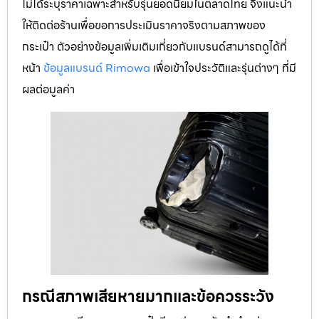
สภาพภายนอก เช่น รอยขีดข่วน รอยบุ๋ม หรือชิ้นส่วน
ชำรุด
อายุการใช้งานและการดูแลรักษา พร้อมเอกสารการซื้อ
หรือใบรับประกันถ้ามี
หมายเหตุ: แหล่งข้อมูลทั่วไปที่ค้นพบในการรวบรวมบทความนี้
ไม่ได้ระบุราคาเฉพาะสำหรับรุ่นยอดนิยมในตลาดไทย จึงแนะนำ
ให้ติดต่อร้านเพื่อขอการประเมินราคาจริงตามสภาพของ
กระเป๋า ตัวอย่างข้อมูลเพิ่มเติมเกี่ยวกับแบรนด์สามารถดูได้ที่
หน้า
ข้อมูลแบรนด์ Rimowa
เพื่อเข้าใจประวัติและรุ่นต่างๆ ที่มี
ผลต่อมูลค่า