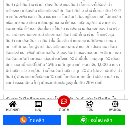
โฟน ไอแพด กล้อง โน๊ตบุ๊ค สินค้าแบรนด์เนม ให้ราคาสูง
รับจำนำกระเป๋าธนบุรี โรงรับจำนำ รับจำนำมือถือ ไอโฟน ไอแพด กล้อง โน๊
ตบุ๊ค สินค้าแบรนด์เนม ของมีค่าทุกชนิด ครบวงจร ให้ราคาสูง รับจำนำ
กระเป๋าธนบุรี ให้บริการโดย รับจํานําบางแค.com โรงรับจำนำ รับจำนำมือ
ถือ รับจำนำไอโฟน รับจำนำไอแพด รับจำนำกล้อง รับจำนำโน๊ตบุ๊ค รับจำนำ
สินค้าแบรนด์เนม สินค้าไอที สินค้าอิเล็กทรอนิกซ์ ของมีค่าทุกชนิด ครบ
วงจร ให้ราคาสูง ดอกเบี้ยต่ำ เงื่อนไขการรับจำนำ ผู้จำนำ ต้องเป็นเจ้าของ
สินค้า ผู้นำสินค้ามาจำนำ ต้องเป็นเจ้าของสินค้า โดยเราจะไม่รับจำนำ
เครื่องเช่า เครื่องยืม หรือเครื่องบริษัท สินค้าที่นำมาจำนำไม่ควรเกิน 1-2 ปี
หากเกินจะพิจารณาเป็นบางรายการ โดยสินค้าต้องอยู่ในสภาพดี ไม่เคยเสีย
หรือเคยซ่อมมาก่อน เตรียมอุปกรณ์มาให้ครบ เตรียมอุปกรณ์ สายชาร์จ
แบตเตอรี่มาให้ครบ เงื่อนไขการให้บริการ แจ้งความประสงค์ของท่าน แจ้ง
ความประสงค์ของท่านว่าต้องการนำสินค้าชนิดใดมาจำนำ โดยแจ้งรุ่น
สินค้า และ ประเมินราคาสินค้าในเบื้องต้น กำหนดสถานที่นัดพบ กำหนด
สถานที่นัดพบ โดยผู้จำนำต้องเตรียมเอกสาร สำเนาบัตรประชาชน เซ็นต์
รับรองสำเนา เพื่อยืนยันการเป็นเจ้าของสินค้า ตรวจสอบสภาพ ตีราคา และ
รับเงินสดทันที ระยะเวลาผ่อนชำระตั้งแต่ 60 วันขึ้นไป และสูงสุด 60 เดือน
อัตราดอกเบี้ยต่อปีไม่เกิน 15% ตามที่กฏหมายกำหนด เงิน 1,000 บาท จะ
หน้าหลัก
เมนู
ติดต่อ
แชร์
เพิ่มเติม
มีค่าบริการ 5 บาท/วัน ท่านโอนเงินค่าบริการทุก 20 วัน (นับจากวันที่จำนำ
โทร คลิก
แอดไลน์ คลิก
สินค้า) อัตราดอกเบี้ยร้อยละ 15 ต่อปี โดยอัตราดอกเบี้ยค่าปรับ ค่าบริการ
และค่าธรรมเนียม ใดๆ เมื่อรวมกันแล้วสูงสุดไม่เกิน 28% ต่อปี