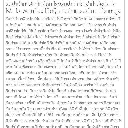
รับรองสำเนา เพื่อยืนยันการเป็นเจ้าของสินค้า ตรวจสอบสภาพ ตีราคา และ
รับเงินสดทันที ระยะเวลาผ่อนชำระตั้งแต่ 60 วันขึ้นไป และสูงสุด 60 เดือน
อัตราดอกเบี้ยต่อปีไม่เกิน 15% ตามที่กฏหมายกำหนด เงิน 1,000 บาท จะ
มีค่าบริการ 5 บาท/วัน ท่านโอนเงินค่าบริการทุก 20 วัน (นับจากวันที่จำนำ
สินค้า) อัตราดอกเบี้ยร้อยละ 15 ต่อปี โดยอัตราดอกเบี้ยค่าปรับ ค่าบริการ
และค่าธรรมเนียม ใดๆ เมื่อรวมกันแล้วสูงสุดไม่เกิน 28% ต่อปี
รับจำนำนาฬิกาใกล้ฉัน โรงรับจำนำ รับจำนำมือถือ ไอ
โฟน ไอแพด กล้อง โน๊ตบุ๊ค สินค้าแบรนด์เนม ให้ราคาสูง
รับจำนำนาฬิกาใกล้ฉัน โรงรับจำนำ รับจำนำมือถือ ไอโฟน ไอแพด กล้อง โน๊
ตบุ๊ค สินค้าแบรนด์เนม ของมีค่าทุกชนิด ครบวงจร ให้ราคาสูง รับจำนำ
นาฬิกาใกล้ฉัน ให้บริการโดย รับจํานําบางแค.com โรงรับจำนำ รับจำนำมือ
ถือ รับจำนำไอโฟน รับจำนำไอแพด รับจำนำกล้อง รับจำนำโน๊ตบุ๊ค รับจำนำ
สินค้าแบรนด์เนม สินค้าไอที สินค้าอิเล็กทรอนิกซ์ ของมีค่าทุกชนิด ครบ
วงจร ให้ราคาสูง ดอกเบี้ยต่ำ เงื่อนไขการรับจำนำ ผู้จำนำ ต้องเป็นเจ้าของ
สินค้า ผู้นำสินค้ามาจำนำ ต้องเป็นเจ้าของสินค้า โดยเราจะไม่รับจำนำ
เครื่องเช่า เครื่องยืม หรือเครื่องบริษัท สินค้าที่นำมาจำนำไม่ควรเกิน 1-2 ปี
หากเกินจะพิจารณาเป็นบางรายการ โดยสินค้าต้องอยู่ในสภาพดี ไม่เคยเสีย
หรือเคยซ่อมมาก่อน เตรียมอุปกรณ์มาให้ครบ เตรียมอุปกรณ์ สายชาร์จ
แบตเตอรี่มาให้ครบ เงื่อนไขการให้บริการ แจ้งความประสงค์ของท่าน แจ้ง