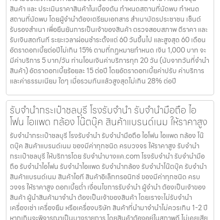
สินค้าแบรนด์เนม สินค้าไอที สินค้าอิเล็กทรอนิกซ์ ของมีค่าทุกชนิด ครบ
วงจร ให้ราคาสูง ดอกเบี้ยต่ำ เงื่อนไขการรับจำนำ ผู้จำนำ ต้องเป็นเจ้าของ
สินค้า ผู้นำสินค้ามาจำนำ ต้องเป็นเจ้าของสินค้า โดยเราจะไม่รับจำนำ
เครื่องเช่า เครื่องยืม หรือเครื่องบริษัท สินค้าที่นำมาจำนำไม่ควรเกิน 1-2 ปี
หากเกินจะพิจารณาเป็นบางรายการ โดยสินค้าต้องอยู่ในสภาพดี ไม่เคยเสีย
หรือเคยซ่อมมาก่อน เตรียมอุปกรณ์มาให้ครบ เตรียมอุปกรณ์ สายชาร์จ
แบตเตอรี่มาให้ครบ เงื่อนไขการให้บริการ แจ้งความประสงค์ของท่าน แจ้ง
ความประสงค์ของท่านว่าต้องการนำสินค้าชนิดใดมาจำนำ โดยแจ้งรุ่น
สินค้า และ ประเมินราคาสินค้าในเบื้องต้น กำหนดสถานที่นัดพบ กำหนด
สถานที่นัดพบ โดยผู้จำนำต้องเตรียมเอกสาร สำเนาบัตรประชาชน เซ็นต์
รับรองสำเนา เพื่อยืนยันการเป็นเจ้าของสินค้า ตรวจสอบสภาพ ตีราคา และ
รับเงินสดทันที ระยะเวลาผ่อนชำระตั้งแต่ 60 วันขึ้นไป และสูงสุด 60 เดือน
อัตราดอกเบี้ยต่อปีไม่เกิน 15% ตามที่กฏหมายกำหนด เงิน 1,000 บาท จะ
มีค่าบริการ 5 บาท/วัน ท่านโอนเงินค่าบริการทุก 20 วัน (นับจากวันที่จำนำ
สินค้า) อัตราดอกเบี้ยร้อยละ 15 ต่อปี โดยอัตราดอกเบี้ยค่าปรับ ค่าบริการ
และค่าธรรมเนียม ใดๆ เมื่อรวมกันแล้วสูงสุดไม่เกิน 28% ต่อปี
รับจำนำกระเป๋าชลบุรี โรงรับจำนำ รับจำนำมือถือ ไอ
โฟน ไอแพด กล้อง โน๊ตบุ๊ค สินค้าแบรนด์เนม ให้ราคาสูง
รับจำนำกระเป๋าชลบุรี โรงรับจำนำ รับจำนำมือถือ ไอโฟน ไอแพด กล้อง โน๊