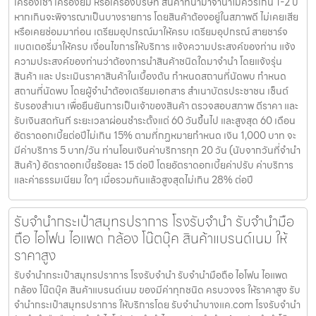
รับจำนำโทรศัพท์ชลบุรี โรงรับจำนำ รับจำนำมือถือ ไอโฟน ไอแพด กล้อง โน๊
ตบุ๊ค สินค้าแบรนด์เนม ของมีค่าทุกชนิด ครบวงจร ให้ราคาสูง รับจำนำ
โทรศัพท์ชลบุรี ให้บริการโดย รับจํานําบางแค.com โรงรับจำนำ รับจำนำมือ
ถือ รับจำนำไอโฟน รับจำนำไอแพด รับจำนำกล้อง รับจำนำโน๊ตบุ๊ค รับจำนำ
สินค้าแบรนด์เนม สินค้าไอที สินค้าอิเล็กทรอนิกซ์ ของมีค่าทุกชนิด ครบ
วงจร ให้ราคาสูง ดอกเบี้ยต่ำ เงื่อนไขการรับจำนำ ผู้จำนำ ต้องเป็นเจ้าของ
สินค้า ผู้นำสินค้ามาจำนำ ต้องเป็นเจ้าของสินค้า โดยเราจะไม่รับจำนำ
เครื่องเช่า เครื่องยืม หรือเครื่องบริษัท สินค้าที่นำมาจำนำไม่ควรเกิน 1-2 ปี
หากเกินจะพิจารณาเป็นบางรายการ โดยสินค้าต้องอยู่ในสภาพดี ไม่เคยเสีย
หรือเคยซ่อมมาก่อน เตรียมอุปกรณ์มาให้ครบ เตรียมอุปกรณ์ สายชาร์จ
แบตเตอรี่มาให้ครบ เงื่อนไขการให้บริการ แจ้งความประสงค์ของท่าน แจ้ง
ความประสงค์ของท่านว่าต้องการนำสินค้าชนิดใดมาจำนำ โดยแจ้งรุ่น
สินค้า และ ประเมินราคาสินค้าในเบื้องต้น กำหนดสถานที่นัดพบ กำหนด
สถานที่นัดพบ โดยผู้จำนำต้องเตรียมเอกสาร สำเนาบัตรประชาชน เซ็นต์
รับรองสำเนา เพื่อยืนยันการเป็นเจ้าของสินค้า ตรวจสอบสภาพ ตีราคา และ
รับเงินสดทันที ระยะเวลาผ่อนชำระตั้งแต่ 60 วันขึ้นไป และสูงสุด 60 เดือน
อัตราดอกเบี้ยต่อปีไม่เกิน 15% ตามที่กฏหมายกำหนด เงิน 1,000 บาท จะ
มีค่าบริการ 5 บาท/วัน ท่านโอนเงินค่าบริการทุก 20 วัน (นับจากวันที่จำนำ
สินค้า) อัตราดอกเบี้ยร้อยละ 15 ต่อปี โดยอัตราดอกเบี้ยค่าปรับ ค่าบริการ
และค่าธรรมเนียม ใดๆ เมื่อรวมกันแล้วสูงสุดไม่เกิน 28% ต่อปี