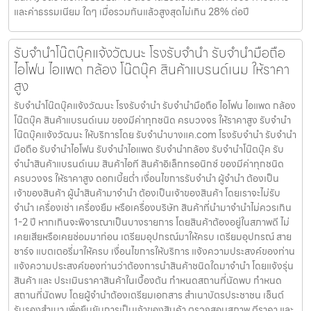
ความประสงค์ของท่านว่าต้องการนำสินค้าชนิดใดมาจำนำ โดยแจ้งรุ่น
สินค้า และ ประเมินราคาสินค้าในเบื้องต้น กำหนดสถานที่นัดพบ กำหนด
สถานที่นัดพบ โดยผู้จำนำต้องเตรียมเอกสาร สำเนาบัตรประชาชน เซ็นต์
รับรองสำเนา เพื่อยืนยันการเป็นเจ้าของสินค้า ตรวจสอบสภาพ ตีราคา และ
รับเงินสดทันที ระยะเวลาผ่อนชำระตั้งแต่ 60 วันขึ้นไป และสูงสุด 60 เดือน
อัตราดอกเบี้ยต่อปีไม่เกิน 15% ตามที่กฏหมายกำหนด เงิน 1,000 บาท จะ
มีค่าบริการ 5 บาท/วัน ท่านโอนเงินค่าบริการทุก 20 วัน (นับจากวันที่จำนำ
สินค้า) อัตราดอกเบี้ยร้อยละ 15 ต่อปี โดยอัตราดอกเบี้ยค่าปรับ ค่าบริการ
และค่าธรรมเนียม ใดๆ เมื่อรวมกันแล้วสูงสุดไม่เกิน 28% ต่อปี
รับจำนำโน๊ตบุ๊คแจ้งวัฒนะ โรงรับจำนำ รับจำนำมือถือ
ไอโฟน ไอแพด กล้อง โน๊ตบุ๊ค สินค้าแบรนด์เนม ให้ราคา
สูง
รับจำนำโน๊ตบุ๊คแจ้งวัฒนะ โรงรับจำนำ รับจำนำมือถือ ไอโฟน ไอแพด กล้อง
โน๊ตบุ๊ค สินค้าแบรนด์เนม ของมีค่าทุกชนิด ครบวงจร ให้ราคาสูง รับจำนำ
โน๊ตบุ๊คแจ้งวัฒนะ ให้บริการโดย รับจํานําบางแค.com โรงรับจำนำ รับจำนำ
มือถือ รับจำนำไอโฟน รับจำนำไอแพด รับจำนำกล้อง รับจำนำโน๊ตบุ๊ค รับ
จำนำสินค้าแบรนด์เนม สินค้าไอที สินค้าอิเล็กทรอนิกซ์ ของมีค่าทุกชนิด
ครบวงจร ให้ราคาสูง ดอกเบี้ยต่ำ เงื่อนไขการรับจำนำ ผู้จำนำ ต้องเป็น
เจ้าของสินค้า ผู้นำสินค้ามาจำนำ ต้องเป็นเจ้าของสินค้า โดยเราจะไม่รับ