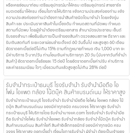
ตบุ๊ค สินค้าแบรนด์เนม ของมีค่าทุกชนิด ครบวงจร ให้ราคาสูง รับจำนำ
กระเป๋าชลบุรี ให้บริการโดย รับจํานําบางแค.com โรงรับจำนำ รับจำนำมือ
ถือ รับจำนำไอโฟน รับจำนำไอแพด รับจำนำกล้อง รับจำนำโน๊ตบุ๊ค รับจำนำ
สินค้าแบรนด์เนม สินค้าไอที สินค้าอิเล็กทรอนิกซ์ ของมีค่าทุกชนิด ครบ
วงจร ให้ราคาสูง ดอกเบี้ยต่ำ เงื่อนไขการรับจำนำ ผู้จำนำ ต้องเป็นเจ้าของ
สินค้า ผู้นำสินค้ามาจำนำ ต้องเป็นเจ้าของสินค้า โดยเราจะไม่รับจำนำ
เครื่องเช่า เครื่องยืม หรือเครื่องบริษัท สินค้าที่นำมาจำนำไม่ควรเกิน 1-2 ปี
หากเกินจะพิจารณาเป็นบางรายการ โดยสินค้าต้องอยู่ในสภาพดี ไม่เคยเสีย
หรือเคยซ่อมมาก่อน เตรียมอุปกรณ์มาให้ครบ เตรียมอุปกรณ์ สายชาร์จ
แบตเตอรี่มาให้ครบ เงื่อนไขการให้บริการ แจ้งความประสงค์ของท่าน แจ้ง
ความประสงค์ของท่านว่าต้องการนำสินค้าชนิดใดมาจำนำ โดยแจ้งรุ่น
สินค้า และ ประเมินราคาสินค้าในเบื้องต้น กำหนดสถานที่นัดพบ กำหนด
สถานที่นัดพบ โดยผู้จำนำต้องเตรียมเอกสาร สำเนาบัตรประชาชน เซ็นต์
รับรองสำเนา เพื่อยืนยันการเป็นเจ้าของสินค้า ตรวจสอบสภาพ ตีราคา และ
รับเงินสดทันที ระยะเวลาผ่อนชำระตั้งแต่ 60 วันขึ้นไป และสูงสุด 60 เดือน
อัตราดอกเบี้ยต่อปีไม่เกิน 15% ตามที่กฏหมายกำหนด เงิน 1,000 บาท จะ
มีค่าบริการ 5 บาท/วัน ท่านโอนเงินค่าบริการทุก 20 วัน (นับจากวันที่จำนำ
สินค้า) อัตราดอกเบี้ยร้อยละ 15 ต่อปี โดยอัตราดอกเบี้ยค่าปรับ ค่าบริการ
และค่าธรรมเนียม ใดๆ เมื่อรวมกันแล้วสูงสุดไม่เกิน 28% ต่อปี
รับจำนำกระเป๋าธนบุรี โรงรับจำนำ รับจำนำมือถือ ไอ