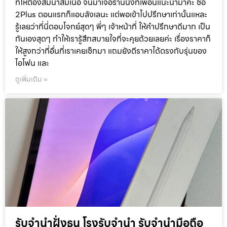
เองก็ต้องมีเหตุฉุกเฉินเรื่องเงินๆ ทองๆ แต่ก็ไม่อยากไปกู้หนี้ยืม
สินให้ยุ่งยาก เลยนึกถึงการเอาของที่เรามีอยู่ไปฝากไว้ก่อน แล้ว
พอมีเงินก้อนเมื่อไหร่ก็ไปไถ่คืน ทีนี้ของที่เรามีติดตัวเกือบทุก
คนก็คงหนีไม่พ้นมือถือคู่ใจอย่าง ไอโฟน หรือ ซัมซุง ใช่ไหมล่ะคะ
ปกติเวลาจะหาที่รับฝากของแบบนี้ เราก็จะเช็กข้อมูลเยอะหน่อย
ทั้งเรื่องความน่าเชื่อถือ ความปลอดภัย แล้วก็ที่สำคัญคือ ราคา
ที่ให้ต้องสมน้ำสมเนื้อ จนมาเจอร้านนึงที่เพื่อนแนะนำมาค่ะ ชื่อ
2Plus ตอนแรกก็แอบลังเลนะ แต่พอเข้าไปปรึกษาเท่านั้นแหละ
รู้เลยว่าที่นี่ตอบโจทย์สุดๆ พี่ๆ เจ้าหน้าที่ ให้คำปรึกษาดีมาก เป็น
กันเองสุดๆ ทำให้เรารู้สึกสบายใจที่จะคุยด้วยเลยค่ะ เรื่องราคาก็
ให้สูงกว่าที่อื่นที่เราเคยเช็กมา แถมยังตีราคาได้ตรงกับรุ่นของ
ไอโฟน และ
ดูเพิ่มเติม »