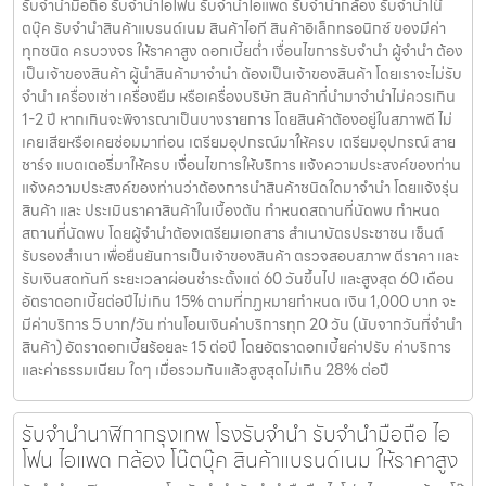
รับจำนำกระเป๋าสมุทรปราการ โรงรับจำนำ รับจำนำมือ
ถือ ไอโฟน ไอแพด กล้อง โน๊ตบุ๊ค สินค้าแบรนด์เนม ให้
ราคาสูง
รับจำนำกระเป๋าสมุทรปราการ โรงรับจำนำ รับจำนำมือถือ ไอโฟน ไอแพด
กล้อง โน๊ตบุ๊ค สินค้าแบรนด์เนม ของมีค่าทุกชนิด ครบวงจร ให้ราคาสูง รับ
จำนำกระเป๋าสมุทรปราการ ให้บริการโดย รับจํานําบางแค.com โรงรับจำนำ
รับจำนำมือถือ รับจำนำไอโฟน รับจำนำไอแพด รับจำนำกล้อง รับจำนำโน๊
ตบุ๊ค รับจำนำสินค้าแบรนด์เนม สินค้าไอที สินค้าอิเล็กทรอนิกซ์ ของมีค่า
ทุกชนิด ครบวงจร ให้ราคาสูง ดอกเบี้ยต่ำ เงื่อนไขการรับจำนำ ผู้จำนำ ต้อง
เป็นเจ้าของสินค้า ผู้นำสินค้ามาจำนำ ต้องเป็นเจ้าของสินค้า โดยเราจะไม่รับ
จำนำ เครื่องเช่า เครื่องยืม หรือเครื่องบริษัท สินค้าที่นำมาจำนำไม่ควรเกิน
1-2 ปี หากเกินจะพิจารณาเป็นบางรายการ โดยสินค้าต้องอยู่ในสภาพดี ไม่
เคยเสียหรือเคยซ่อมมาก่อน เตรียมอุปกรณ์มาให้ครบ เตรียมอุปกรณ์ สาย
ชาร์จ แบตเตอรี่มาให้ครบ เงื่อนไขการให้บริการ แจ้งความประสงค์ของท่าน
แจ้งความประสงค์ของท่านว่าต้องการนำสินค้าชนิดใดมาจำนำ โดยแจ้งรุ่น
สินค้า และ ประเมินราคาสินค้าในเบื้องต้น กำหนดสถานที่นัดพบ กำหนด
สถานที่นัดพบ โดยผู้จำนำต้องเตรียมเอกสาร สำเนาบัตรประชาชน เซ็นต์
รับรองสำเนา เพื่อยืนยันการเป็นเจ้าของสินค้า ตรวจสอบสภาพ ตีราคา และ
รับเงินสดทันที ระยะเวลาผ่อนชำระตั้งแต่ 60 วันขึ้นไป และสูงสุด 60 เดือน
อัตราดอกเบี้ยต่อปีไม่เกิน 15% ตามที่กฏหมายกำหนด เงิน 1,000 บาท จะ