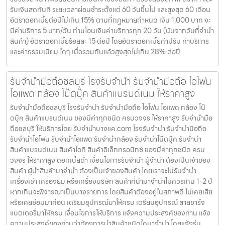
จำนำ เครื่องเช่า เครื่องยืม หรือเครื่องบริษัท สินค้าที่นำมาจำนำไม่ควรเกิน
1-2 ปี หากเกินจะพิจารณาเป็นบางรายการ โดยสินค้าต้องอยู่ในสภาพดี ไม่
เคยเสียหรือเคยซ่อมมาก่อน เตรียมอุปกรณ์มาให้ครบ เตรียมอุปกรณ์ สาย
ชาร์จ แบตเตอรี่มาให้ครบ เงื่อนไขการให้บริการ แจ้งความประสงค์ของท่าน
แจ้งความประสงค์ของท่านว่าต้องการนำสินค้าชนิดใดมาจำนำ โดยแจ้งรุ่น
สินค้า และ ประเมินราคาสินค้าในเบื้องต้น กำหนดสถานที่นัดพบ กำหนด
สถานที่นัดพบ โดยผู้จำนำต้องเตรียมเอกสาร สำเนาบัตรประชาชน เซ็นต์
รับรองสำเนา เพื่อยืนยันการเป็นเจ้าของสินค้า ตรวจสอบสภาพ ตีราคา และ
รับเงินสดทันที ระยะเวลาผ่อนชำระตั้งแต่ 60 วันขึ้นไป และสูงสุด 60 เดือน
อัตราดอกเบี้ยต่อปีไม่เกิน 15% ตามที่กฏหมายกำหนด เงิน 1,000 บาท จะ
มีค่าบริการ 5 บาท/วัน ท่านโอนเงินค่าบริการทุก 20 วัน (นับจากวันที่จำนำ
สินค้า) อัตราดอกเบี้ยร้อยละ 15 ต่อปี โดยอัตราดอกเบี้ยค่าปรับ ค่าบริการ
และค่าธรรมเนียม ใดๆ เมื่อรวมกันแล้วสูงสุดไม่เกิน 28% ต่อปี
รับจำนำมือถือชลบุรี โรงรับจำนำ รับจำนำมือถือ ไอโฟน
ไอแพด กล้อง โน๊ตบุ๊ค สินค้าแบรนด์เนม ให้ราคาสูง
รับจำนำมือถือชลบุรี โรงรับจำนำ รับจำนำมือถือ ไอโฟน ไอแพด กล้อง โน๊
ตบุ๊ค สินค้าแบรนด์เนม ของมีค่าทุกชนิด ครบวงจร ให้ราคาสูง รับจำนำมือ
ถือชลบุรี ให้บริการโดย รับจํานําบางแค.com โรงรับจำนำ รับจำนำมือถือ
รับจำนำไอโฟน รับจำนำไอแพด รับจำนำกล้อง รับจำนำโน๊ตบุ๊ค รับจำนำ