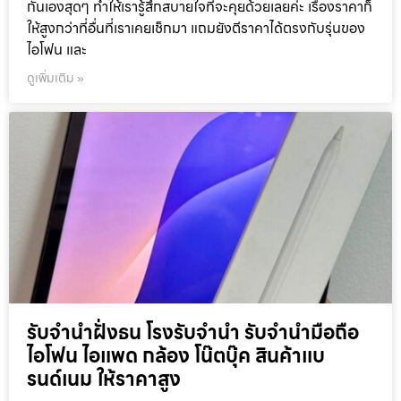
กันเองสุดๆ ทำให้เรารู้สึกสบายใจที่จะคุยด้วยเลยค่ะ เรื่องราคาก็
ให้สูงกว่าที่อื่นที่เราเคยเช็กมา แถมยังตีราคาได้ตรงกับรุ่นของ
ไอโฟน และ
ดูเพิ่มเติม »
รับจำนำฝั่งธน โรงรับจำนำ รับจำนำมือถือ
ไอโฟน ไอแพด กล้อง โน๊ตบุ๊ค สินค้าแบ
รนด์เนม ให้ราคาสูง