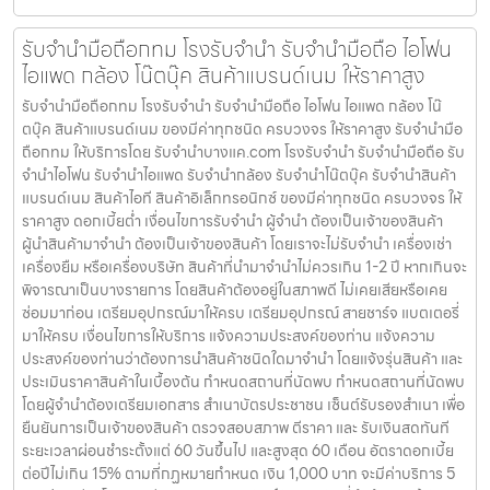
รับจำนำมือถือกทม โรงรับจำนำ รับจำนำมือถือ ไอโฟน
ไอแพด กล้อง โน๊ตบุ๊ค สินค้าแบรนด์เนม ให้ราคาสูง
รับจำนำมือถือกทม โรงรับจำนำ รับจำนำมือถือ ไอโฟน ไอแพด กล้อง โน๊
ตบุ๊ค สินค้าแบรนด์เนม ของมีค่าทุกชนิด ครบวงจร ให้ราคาสูง รับจำนำมือ
ถือกทม ให้บริการโดย รับจํานําบางแค.com โรงรับจำนำ รับจำนำมือถือ รับ
จำนำไอโฟน รับจำนำไอแพด รับจำนำกล้อง รับจำนำโน๊ตบุ๊ค รับจำนำสินค้า
แบรนด์เนม สินค้าไอที สินค้าอิเล็กทรอนิกซ์ ของมีค่าทุกชนิด ครบวงจร ให้
ราคาสูง ดอกเบี้ยต่ำ เงื่อนไขการรับจำนำ ผู้จำนำ ต้องเป็นเจ้าของสินค้า
ผู้นำสินค้ามาจำนำ ต้องเป็นเจ้าของสินค้า โดยเราจะไม่รับจำนำ เครื่องเช่า
เครื่องยืม หรือเครื่องบริษัท สินค้าที่นำมาจำนำไม่ควรเกิน 1-2 ปี หากเกินจะ
พิจารณาเป็นบางรายการ โดยสินค้าต้องอยู่ในสภาพดี ไม่เคยเสียหรือเคย
ซ่อมมาก่อน เตรียมอุปกรณ์มาให้ครบ เตรียมอุปกรณ์ สายชาร์จ แบตเตอรี่
มาให้ครบ เงื่อนไขการให้บริการ แจ้งความประสงค์ของท่าน แจ้งความ
ประสงค์ของท่านว่าต้องการนำสินค้าชนิดใดมาจำนำ โดยแจ้งรุ่นสินค้า และ
ประเมินราคาสินค้าในเบื้องต้น กำหนดสถานที่นัดพบ กำหนดสถานที่นัดพบ
โดยผู้จำนำต้องเตรียมเอกสาร สำเนาบัตรประชาชน เซ็นต์รับรองสำเนา เพื่อ
ยืนยันการเป็นเจ้าของสินค้า ตรวจสอบสภาพ ตีราคา และ รับเงินสดทันที
ระยะเวลาผ่อนชำระตั้งแต่ 60 วันขึ้นไป และสูงสุด 60 เดือน อัตราดอกเบี้ย
ต่อปีไม่เกิน 15% ตามที่กฏหมายกำหนด เงิน 1,000 บาท จะมีค่าบริการ 5