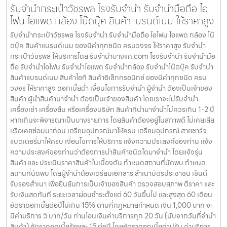
รับจำนำกระเป๋าวัชรพล โรงรับจำนำ รับจำนำมือถือ ไอ
โฟน ไอแพด กล้อง โน๊ตบุ๊ค สินค้าแบรนด์เนม ให้ราคาสูง
รับจำนำกระเป๋าวัชรพล โรงรับจำนำ รับจำนำมือถือ ไอโฟน ไอแพด กล้อง โน๊
ตบุ๊ค สินค้าแบรนด์เนม ของมีค่าทุกชนิด ครบวงจร ให้ราคาสูง รับจำนำ
กระเป๋าวัชรพล ให้บริการโดย รับจํานําบางแค.com โรงรับจำนำ รับจำนำมือ
ถือ รับจำนำไอโฟน รับจำนำไอแพด รับจำนำกล้อง รับจำนำโน๊ตบุ๊ค รับจำนำ
สินค้าแบรนด์เนม สินค้าไอที สินค้าอิเล็กทรอนิกซ์ ของมีค่าทุกชนิด ครบ
วงจร ให้ราคาสูง ดอกเบี้ยต่ำ เงื่อนไขการรับจำนำ ผู้จำนำ ต้องเป็นเจ้าของ
สินค้า ผู้นำสินค้ามาจำนำ ต้องเป็นเจ้าของสินค้า โดยเราจะไม่รับจำนำ
เครื่องเช่า เครื่องยืม หรือเครื่องบริษัท สินค้าที่นำมาจำนำไม่ควรเกิน 1-2 ปี
หากเกินจะพิจารณาเป็นบางรายการ โดยสินค้าต้องอยู่ในสภาพดี ไม่เคยเสีย
หรือเคยซ่อมมาก่อน เตรียมอุปกรณ์มาให้ครบ เตรียมอุปกรณ์ สายชาร์จ
แบตเตอรี่มาให้ครบ เงื่อนไขการให้บริการ แจ้งความประสงค์ของท่าน แจ้ง
ความประสงค์ของท่านว่าต้องการนำสินค้าชนิดใดมาจำนำ โดยแจ้งรุ่น
สินค้า และ ประเมินราคาสินค้าในเบื้องต้น กำหนดสถานที่นัดพบ กำหนด
สถานที่นัดพบ โดยผู้จำนำต้องเตรียมเอกสาร สำเนาบัตรประชาชน เซ็นต์
รับรองสำเนา เพื่อยืนยันการเป็นเจ้าของสินค้า ตรวจสอบสภาพ ตีราคา และ
รับเงินสดทันที ระยะเวลาผ่อนชำระตั้งแต่ 60 วันขึ้นไป และสูงสุด 60 เดือน
อัตราดอกเบี้ยต่อปีไม่เกิน 15% ตามที่กฏหมายกำหนด เงิน 1,000 บาท จะ
มีค่าบริการ 5 บาท/วัน ท่านโอนเงินค่าบริการทุก 20 วัน (นับจากวันที่จำนำ
สินค้า) อัตราดอกเบี้ยร้อยละ 15 ต่อปี โดยอัตราดอกเบี้ยค่าปรับ ค่าบริการ