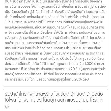
ตบุ๊ค รับจำนำสินค้าแบรนด์เนม สินค้าไอที สินค้าอิเล็กทรอนิกซ์ ของมีค่า
ทุกชนิด ครบวงจร ให้ราคาสูง ดอกเบี้ยต่ำ เงื่อนไขการรับจำนำ ผู้จำนำ ต้อง
เป็นเจ้าของสินค้า ผู้นำสินค้ามาจำนำ ต้องเป็นเจ้าของสินค้า โดยเราจะไม่รับ
จำนำ เครื่องเช่า เครื่องยืม หรือเครื่องบริษัท สินค้าที่นำมาจำนำไม่ควรเกิน
1-2 ปี หากเกินจะพิจารณาเป็นบางรายการ โดยสินค้าต้องอยู่ในสภาพดี ไม่
เคยเสียหรือเคยซ่อมมาก่อน เตรียมอุปกรณ์มาให้ครบ เตรียมอุปกรณ์ สาย
ชาร์จ แบตเตอรี่มาให้ครบ เงื่อนไขการให้บริการ แจ้งความประสงค์ของท่าน
แจ้งความประสงค์ของท่านว่าต้องการนำสินค้าชนิดใดมาจำนำ โดยแจ้งรุ่น
สินค้า และ ประเมินราคาสินค้าในเบื้องต้น กำหนดสถานที่นัดพบ กำหนด
สถานที่นัดพบ โดยผู้จำนำต้องเตรียมเอกสาร สำเนาบัตรประชาชน เซ็นต์
รับรองสำเนา เพื่อยืนยันการเป็นเจ้าของสินค้า ตรวจสอบสภาพ ตีราคา และ
รับเงินสดทันที ระยะเวลาผ่อนชำระตั้งแต่ 60 วันขึ้นไป และสูงสุด 60 เดือน
อัตราดอกเบี้ยต่อปีไม่เกิน 15% ตามที่กฏหมายกำหนด เงิน 1,000 บาท จะ
มีค่าบริการ 5 บาท/วัน ท่านโอนเงินค่าบริการทุก 20 วัน (นับจากวันที่จำนำ
สินค้า) อัตราดอกเบี้ยร้อยละ 15 ต่อปี โดยอัตราดอกเบี้ยค่าปรับ ค่าบริการ
และค่าธรรมเนียม ใดๆ เมื่อรวมกันแล้วสูงสุดไม่เกิน 28% ต่อปี
รับจำนำโทรศัพท์ลาดพร้าว โรงรับจำนำ รับจำนำมือถือ
ไอโฟน ไอแพด กล้อง โน๊ตบุ๊ค สินค้าแบรนด์เนม ให้ราคา
สูง