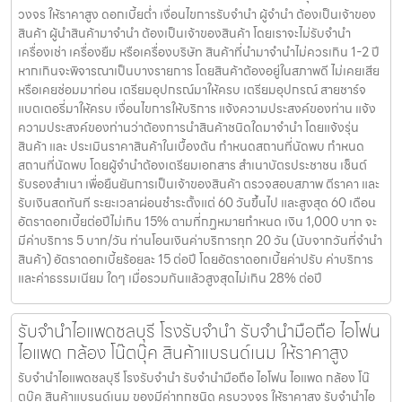
วงจร ให้ราคาสูง ดอกเบี้ยต่ำ เงื่อนไขการรับจำนำ ผู้จำนำ ต้องเป็นเจ้าของ
สินค้า ผู้นำสินค้ามาจำนำ ต้องเป็นเจ้าของสินค้า โดยเราจะไม่รับจำนำ
เครื่องเช่า เครื่องยืม หรือเครื่องบริษัท สินค้าที่นำมาจำนำไม่ควรเกิน 1-2 ปี
หากเกินจะพิจารณาเป็นบางรายการ โดยสินค้าต้องอยู่ในสภาพดี ไม่เคยเสีย
หรือเคยซ่อมมาก่อน เตรียมอุปกรณ์มาให้ครบ เตรียมอุปกรณ์ สายชาร์จ
แบตเตอรี่มาให้ครบ เงื่อนไขการให้บริการ แจ้งความประสงค์ของท่าน แจ้ง
ความประสงค์ของท่านว่าต้องการนำสินค้าชนิดใดมาจำนำ โดยแจ้งรุ่น
สินค้า และ ประเมินราคาสินค้าในเบื้องต้น กำหนดสถานที่นัดพบ กำหนด
สถานที่นัดพบ โดยผู้จำนำต้องเตรียมเอกสาร สำเนาบัตรประชาชน เซ็นต์
รับรองสำเนา เพื่อยืนยันการเป็นเจ้าของสินค้า ตรวจสอบสภาพ ตีราคา และ
รับเงินสดทันที ระยะเวลาผ่อนชำระตั้งแต่ 60 วันขึ้นไป และสูงสุด 60 เดือน
อัตราดอกเบี้ยต่อปีไม่เกิน 15% ตามที่กฏหมายกำหนด เงิน 1,000 บาท จะ
มีค่าบริการ 5 บาท/วัน ท่านโอนเงินค่าบริการทุก 20 วัน (นับจากวันที่จำนำ
สินค้า) อัตราดอกเบี้ยร้อยละ 15 ต่อปี โดยอัตราดอกเบี้ยค่าปรับ ค่าบริการ
และค่าธรรมเนียม ใดๆ เมื่อรวมกันแล้วสูงสุดไม่เกิน 28% ต่อปี
รับจำนำไอแพดชลบุรี โรงรับจำนำ รับจำนำมือถือ ไอโฟน
ไอแพด กล้อง โน๊ตบุ๊ค สินค้าแบรนด์เนม ให้ราคาสูง
รับจำนำไอแพดชลบุรี โรงรับจำนำ รับจำนำมือถือ ไอโฟน ไอแพด กล้อง โน๊
ตบุ๊ค สินค้าแบรนด์เนม ของมีค่าทุกชนิด ครบวงจร ให้ราคาสูง รับจำนำไอ