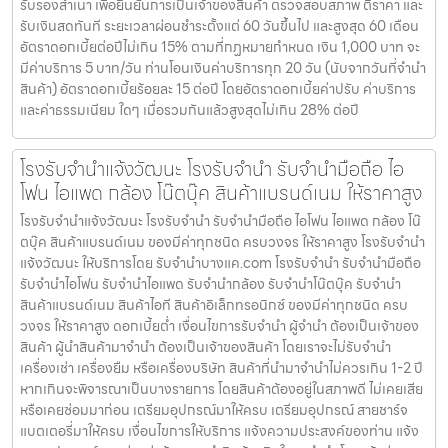
รับรองสำเนา เพื่อยืนยันการเป็นเจ้าของสินค้า ตรวจสอบสภาพ ตีราคา และ
รับเงินสดทันที ระยะเวลาผ่อนชำระตั้งแต่ 60 วันขึ้นไป และสูงสุด 60 เดือน
อัตราดอกเบี้ยต่อปีไม่เกิน 15% ตามที่กฏหมายกำหนด เงิน 1,000 บาท จะ
มีค่าบริการ 5 บาท/วัน ท่านโอนเงินค่าบริการทุก 20 วัน (นับจากวันที่จำนำ
สินค้า) อัตราดอกเบี้ยร้อยละ 15 ต่อปี โดยอัตราดอกเบี้ยค่าปรับ ค่าบริการ
และค่าธรรมเนียม ใดๆ เมื่อรวมกันแล้วสูงสุดไม่เกิน 28% ต่อปี
โรงรับจำนำแจ้งวัฒนะ โรงรับจำนำ รับจำนำมือถือ ไอ
โฟน ไอแพด กล้อง โน๊ตบุ๊ค สินค้าแบรนด์เนม ให้ราคาสูง
โรงรับจำนำแจ้งวัฒนะ โรงรับจำนำ รับจำนำมือถือ ไอโฟน ไอแพด กล้อง โน๊
ตบุ๊ค สินค้าแบรนด์เนม ของมีค่าทุกชนิด ครบวงจร ให้ราคาสูง โรงรับจำนำ
แจ้งวัฒนะ ให้บริการโดย รับจํานําบางแค.com โรงรับจำนำ รับจำนำมือถือ
รับจำนำไอโฟน รับจำนำไอแพด รับจำนำกล้อง รับจำนำโน๊ตบุ๊ค รับจำนำ
สินค้าแบรนด์เนม สินค้าไอที สินค้าอิเล็กทรอนิกซ์ ของมีค่าทุกชนิด ครบ
วงจร ให้ราคาสูง ดอกเบี้ยต่ำ เงื่อนไขการรับจำนำ ผู้จำนำ ต้องเป็นเจ้าของ
สินค้า ผู้นำสินค้ามาจำนำ ต้องเป็นเจ้าของสินค้า โดยเราจะไม่รับจำนำ
เครื่องเช่า เครื่องยืม หรือเครื่องบริษัท สินค้าที่นำมาจำนำไม่ควรเกิน 1-2 ปี
หากเกินจะพิจารณาเป็นบางรายการ โดยสินค้าต้องอยู่ในสภาพดี ไม่เคยเสีย
หรือเคยซ่อมมาก่อน เตรียมอุปกรณ์มาให้ครบ เตรียมอุปกรณ์ สายชาร์จ
แบตเตอรี่มาให้ครบ เงื่อนไขการให้บริการ แจ้งความประสงค์ของท่าน แจ้ง