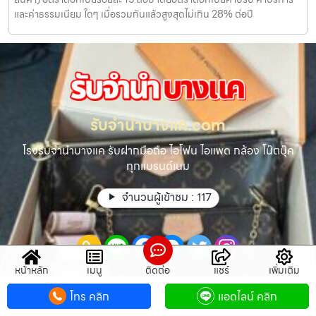
และค่าธรรมเนียม ใดๆ เมื่อรวมกันแล้วสูงสุดไม่เกิน 28% ต่อปี
รับจํานําบางแค.com
โรงรับจำนำบางแค รับฝากมือถือ ไอโฟน ไอแพด กล้อง โน๊ตบุ๊ค
ทุกแบรนด์เนม
จำนวนผู้เข้าชม :
117
หน้าหลัก
เมนู
ติดต่อ
แชร์
เพิ่มเติม
โทร คลิก
แอดไลน์ คลิก
แผนผังเว็บไซต์