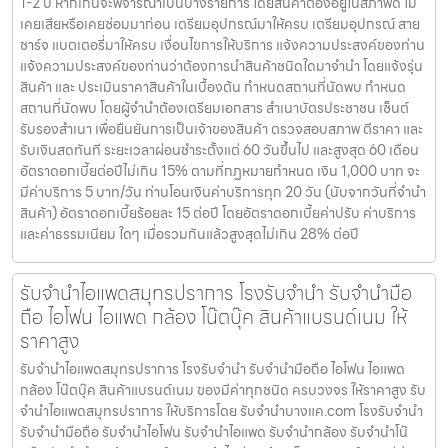
1-2 ปี หากเกินจะพิจารณาเป็นบางรายการ โดยสินค้าต้องอยู่ในสภาพดี ไม่
เคยเสียหรือเคยซ่อมมาก่อน เตรียมอุปกรณ์มาให้ครบ เตรียมอุปกรณ์ สาย
ชาร์จ แบตเตอรี่มาให้ครบ เงื่อนไขการให้บริการ แจ้งความประสงค์ของท่าน
แจ้งความประสงค์ของท่านว่าต้องการนำสินค้าชนิดใดมาจำนำ โดยแจ้งรุ่น
สินค้า และ ประเมินราคาสินค้าในเบื้องต้น กำหนดสถานที่นัดพบ กำหนด
สถานที่นัดพบ โดยผู้จำนำต้องเตรียมเอกสาร สำเนาบัตรประชาชน เซ็นต์
รับรองสำเนา เพื่อยืนยันการเป็นเจ้าของสินค้า ตรวจสอบสภาพ ตีราคา และ
รับเงินสดทันที ระยะเวลาผ่อนชำระตั้งแต่ 60 วันขึ้นไป และสูงสุด 60 เดือน
อัตราดอกเบี้ยต่อปีไม่เกิน 15% ตามที่กฏหมายกำหนด เงิน 1,000 บาท จะ
มีค่าบริการ 5 บาท/วัน ท่านโอนเงินค่าบริการทุก 20 วัน (นับจากวันที่จำนำ
สินค้า) อัตราดอกเบี้ยร้อยละ 15 ต่อปี โดยอัตราดอกเบี้ยค่าปรับ ค่าบริการ
และค่าธรรมเนียม ใดๆ เมื่อรวมกันแล้วสูงสุดไม่เกิน 28% ต่อปี
รับจำนำไอแพดสมุทรปราการ โรงรับจำนำ รับจำนำมือ
ถือ ไอโฟน ไอแพด กล้อง โน๊ตบุ๊ค สินค้าแบรนด์เนม ให้
ราคาสูง
รับจำนำไอแพดสมุทรปราการ โรงรับจำนำ รับจำนำมือถือ ไอโฟน ไอแพด
กล้อง โน๊ตบุ๊ค สินค้าแบรนด์เนม ของมีค่าทุกชนิด ครบวงจร ให้ราคาสูง รับ
จำนำไอแพดสมุทรปราการ ให้บริการโดย รับจํานําบางแค.com โรงรับจำนำ
รับจำนำมือถือ รับจำนำไอโฟน รับจำนำไอแพด รับจำนำกล้อง รับจำนำโน๊