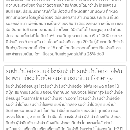
ความประสงค์ของท่านว่าต้องการนำสินค้าชนิดใดมาจำนำ โดยแจ้งรุ่น
สินค้า และ ประเมินราคาสินค้าในเบื้องต้น กำหนดสถานที่นัดพบ กำหนด
สถานที่นัดพบ โดยผู้จำนำต้องเตรียมเอกสาร สำเนาบัตรประชาชน เซ็นต์
รับรองสำเนา เพื่อยืนยันการเป็นเจ้าของสินค้า ตรวจสอบสภาพ ตีราคา และ
รับเงินสดทันที ระยะเวลาผ่อนชำระตั้งแต่ 60 วันขึ้นไป และสูงสุด 60 เดือน
อัตราดอกเบี้ยต่อปีไม่เกิน 15% ตามที่กฏหมายกำหนด เงิน 1,000 บาท จะ
มีค่าบริการ 5 บาท/วัน ท่านโอนเงินค่าบริการทุก 20 วัน (นับจากวันที่จำนำ
สินค้า) อัตราดอกเบี้ยร้อยละ 15 ต่อปี โดยอัตราดอกเบี้ยค่าปรับ ค่าบริการ
และค่าธรรมเนียม ใดๆ เมื่อรวมกันแล้วสูงสุดไม่เกิน 28% ต่อปี
รับจำนำมือถือธนบุรี โรงรับจำนำ รับจำนำมือถือ ไอโฟน
ไอแพด กล้อง โน๊ตบุ๊ค สินค้าแบรนด์เนม ให้ราคาสูง
รับจำนำมือถือธนบุรี โรงรับจำนำ รับจำนำมือถือ ไอโฟน ไอแพด กล้อง โน๊
ตบุ๊ค สินค้าแบรนด์เนม ของมีค่าทุกชนิด ครบวงจร ให้ราคาสูง รับจำนำมือ
ถือธนบุรี ให้บริการโดย รับจํานําบางแค.com โรงรับจำนำ รับจำนำมือถือ
รับจำนำไอโฟน รับจำนำไอแพด รับจำนำกล้อง รับจำนำโน๊ตบุ๊ค รับจำนำ
สินค้าแบรนด์เนม สินค้าไอที สินค้าอิเล็กทรอนิกซ์ ของมีค่าทุกชนิด ครบ
วงจร ให้ราคาสูง ดอกเบี้ยต่ำ เงื่อนไขการรับจำนำ ผู้จำนำ ต้องเป็นเจ้าของ
สินค้า ผู้นำสินค้ามาจำนำ ต้องเป็นเจ้าของสินค้า โดยเราจะไม่รับจำนำ
เครื่องเช่า เครื่องยืม หรือเครื่องบริษัท สินค้าที่นำมาจำนำไม่ควรเกิน 1-2 ปี