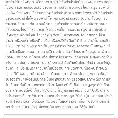
รับจำนำโทรศัพท์ลาดพร้าว โรงรับจำนำ รับจำนำมือถือ ไอโฟน ไอแพด กล้อง
โน๊ตบุ๊ค สินค้าแบรนด์เนม ของมีค่าทุกชนิด ครบวงจร ให้ราคาสูง รับจำนำ
โทรศัพท์ลาดพร้าว ให้บริการโดย รับจํานําบางแค.com โรงรับจำนำ รับจำนำ
มือถือ รับจำนำไอโฟน รับจำนำไอแพด รับจำนำกล้อง รับจำนำโน๊ตบุ๊ค รับ
จำนำสินค้าแบรนด์เนม สินค้าไอที สินค้าอิเล็กทรอนิกซ์ ของมีค่าทุกชนิด
ครบวงจร ให้ราคาสูง ดอกเบี้ยต่ำ เงื่อนไขการรับจำนำ ผู้จำนำ ต้องเป็น
เจ้าของสินค้า ผู้นำสินค้ามาจำนำ ต้องเป็นเจ้าของสินค้า โดยเราจะไม่รับ
จำนำ เครื่องเช่า เครื่องยืม หรือเครื่องบริษัท สินค้าที่นำมาจำนำไม่ควรเกิน
1-2 ปี หากเกินจะพิจารณาเป็นบางรายการ โดยสินค้าต้องอยู่ในสภาพดี ไม่
เคยเสียหรือเคยซ่อมมาก่อน เตรียมอุปกรณ์มาให้ครบ เตรียมอุปกรณ์ สาย
ชาร์จ แบตเตอรี่มาให้ครบ เงื่อนไขการให้บริการ แจ้งความประสงค์ของท่าน
แจ้งความประสงค์ของท่านว่าต้องการนำสินค้าชนิดใดมาจำนำ โดยแจ้งรุ่น
สินค้า และ ประเมินราคาสินค้าในเบื้องต้น กำหนดสถานที่นัดพบ กำหนด
สถานที่นัดพบ โดยผู้จำนำต้องเตรียมเอกสาร สำเนาบัตรประชาชน เซ็นต์
รับรองสำเนา เพื่อยืนยันการเป็นเจ้าของสินค้า ตรวจสอบสภาพ ตีราคา และ
รับเงินสดทันที ระยะเวลาผ่อนชำระตั้งแต่ 60 วันขึ้นไป และสูงสุด 60 เดือน
อัตราดอกเบี้ยต่อปีไม่เกิน 15% ตามที่กฏหมายกำหนด เงิน 1,000 บาท จะ
มีค่าบริการ 5 บาท/วัน ท่านโอนเงินค่าบริการทุก 20 วัน (นับจากวันที่จำนำ
สินค้า) อัตราดอกเบี้ยร้อยละ 15 ต่อปี โดยอัตราดอกเบี้ยค่าปรับ ค่าบริการ
และค่าธรรมเนียม ใดๆ เมื่อรวมกันแล้วสูงสุดไม่เกิน 28% ต่อปี