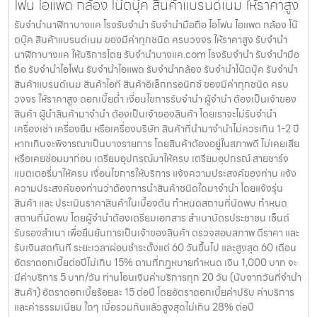
โฟน ไอแพด กล้อง โน๊ตบุ๊ค สินค้าแบรนด์เนม ให้ราคาสูง
รับจำนำนาฬิกาบางแค โรงรับจำนำ รับจำนำมือถือ ไอโฟน ไอแพด กล้อง โน๊
ตบุ๊ค สินค้าแบรนด์เนม ของมีค่าทุกชนิด ครบวงจร ให้ราคาสูง รับจำนำ
นาฬิกาบางแค ให้บริการโดย รับจํานําบางแค.com โรงรับจำนำ รับจำนำมือ
ถือ รับจำนำไอโฟน รับจำนำไอแพด รับจำนำกล้อง รับจำนำโน๊ตบุ๊ค รับจำนำ
สินค้าแบรนด์เนม สินค้าไอที สินค้าอิเล็กทรอนิกซ์ ของมีค่าทุกชนิด ครบ
วงจร ให้ราคาสูง ดอกเบี้ยต่ำ เงื่อนไขการรับจำนำ ผู้จำนำ ต้องเป็นเจ้าของ
สินค้า ผู้นำสินค้ามาจำนำ ต้องเป็นเจ้าของสินค้า โดยเราจะไม่รับจำนำ
เครื่องเช่า เครื่องยืม หรือเครื่องบริษัท สินค้าที่นำมาจำนำไม่ควรเกิน 1-2 ปี
หากเกินจะพิจารณาเป็นบางรายการ โดยสินค้าต้องอยู่ในสภาพดี ไม่เคยเสีย
หรือเคยซ่อมมาก่อน เตรียมอุปกรณ์มาให้ครบ เตรียมอุปกรณ์ สายชาร์จ
แบตเตอรี่มาให้ครบ เงื่อนไขการให้บริการ แจ้งความประสงค์ของท่าน แจ้ง
ความประสงค์ของท่านว่าต้องการนำสินค้าชนิดใดมาจำนำ โดยแจ้งรุ่น
สินค้า และ ประเมินราคาสินค้าในเบื้องต้น กำหนดสถานที่นัดพบ กำหนด
สถานที่นัดพบ โดยผู้จำนำต้องเตรียมเอกสาร สำเนาบัตรประชาชน เซ็นต์
รับรองสำเนา เพื่อยืนยันการเป็นเจ้าของสินค้า ตรวจสอบสภาพ ตีราคา และ
รับเงินสดทันที ระยะเวลาผ่อนชำระตั้งแต่ 60 วันขึ้นไป และสูงสุด 60 เดือน
อัตราดอกเบี้ยต่อปีไม่เกิน 15% ตามที่กฏหมายกำหนด เงิน 1,000 บาท จะ
มีค่าบริการ 5 บาท/วัน ท่านโอนเงินค่าบริการทุก 20 วัน (นับจากวันที่จำนำ
สินค้า) อัตราดอกเบี้ยร้อยละ 15 ต่อปี โดยอัตราดอกเบี้ยค่าปรับ ค่าบริการ
และค่าธรรมเนียม ใดๆ เมื่อรวมกันแล้วสูงสุดไม่เกิน 28% ต่อปี