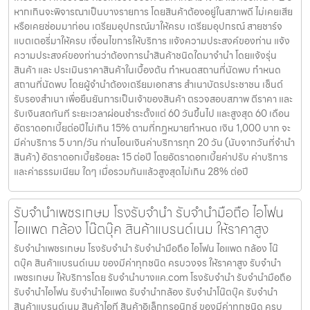
หากเกินจะพิจารณาเป็นบางรายการ โดยสินค้าต้องอยู่ในสภาพดี ไม่เคยเสีย
หรือเคยซ่อมมาก่อน เตรียมอุปกรณ์มาให้ครบ เตรียมอุปกรณ์ สายชาร์จ
แบตเตอรี่มาให้ครบ เงื่อนไขการให้บริการ แจ้งความประสงค์ของท่าน แจ้ง
ความประสงค์ของท่านว่าต้องการนำสินค้าชนิดใดมาจำนำ โดยแจ้งรุ่น
สินค้า และ ประเมินราคาสินค้าในเบื้องต้น กำหนดสถานที่นัดพบ กำหนด
สถานที่นัดพบ โดยผู้จำนำต้องเตรียมเอกสาร สำเนาบัตรประชาชน เซ็นต์
รับรองสำเนา เพื่อยืนยันการเป็นเจ้าของสินค้า ตรวจสอบสภาพ ตีราคา และ
รับเงินสดทันที ระยะเวลาผ่อนชำระตั้งแต่ 60 วันขึ้นไป และสูงสุด 60 เดือน
อัตราดอกเบี้ยต่อปีไม่เกิน 15% ตามที่กฏหมายกำหนด เงิน 1,000 บาท จะ
มีค่าบริการ 5 บาท/วัน ท่านโอนเงินค่าบริการทุก 20 วัน (นับจากวันที่จำนำ
สินค้า) อัตราดอกเบี้ยร้อยละ 15 ต่อปี โดยอัตราดอกเบี้ยค่าปรับ ค่าบริการ
และค่าธรรมเนียม ใดๆ เมื่อรวมกันแล้วสูงสุดไม่เกิน 28% ต่อปี
รับจำนำเพชรเกษม โรงรับจำนำ รับจำนำมือถือ ไอโฟน
ไอแพด กล้อง โน๊ตบุ๊ค สินค้าแบรนด์เนม ให้ราคาสูง
รับจำนำเพชรเกษม โรงรับจำนำ รับจำนำมือถือ ไอโฟน ไอแพด กล้อง โน๊
ตบุ๊ค สินค้าแบรนด์เนม ของมีค่าทุกชนิด ครบวงจร ให้ราคาสูง รับจำนำ
เพชรเกษม ให้บริการโดย รับจํานําบางแค.com โรงรับจำนำ รับจำนำมือถือ
รับจำนำไอโฟน รับจำนำไอแพด รับจำนำกล้อง รับจำนำโน๊ตบุ๊ค รับจำนำ
สินค้าแบรนด์เนม สินค้าไอที สินค้าอิเล็กทรอนิกซ์ ของมีค่าทุกชนิด ครบ