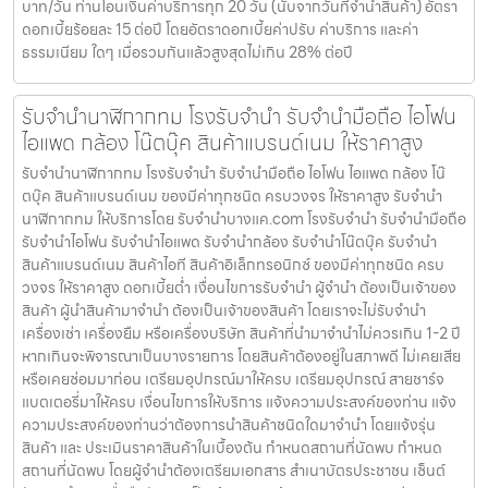
บาท/วัน ท่านโอนเงินค่าบริการทุก 20 วัน (นับจากวันที่จำนำสินค้า) อัตรา
ดอกเบี้ยร้อยละ 15 ต่อปี โดยอัตราดอกเบี้ยค่าปรับ ค่าบริการ และค่า
ธรรมเนียม ใดๆ เมื่อรวมกันแล้วสูงสุดไม่เกิน 28% ต่อปี
รับจำนำนาฬิกากทม โรงรับจำนำ รับจำนำมือถือ ไอโฟน
ไอแพด กล้อง โน๊ตบุ๊ค สินค้าแบรนด์เนม ให้ราคาสูง
รับจำนำนาฬิกากทม โรงรับจำนำ รับจำนำมือถือ ไอโฟน ไอแพด กล้อง โน๊
ตบุ๊ค สินค้าแบรนด์เนม ของมีค่าทุกชนิด ครบวงจร ให้ราคาสูง รับจำนำ
นาฬิกากทม ให้บริการโดย รับจํานําบางแค.com โรงรับจำนำ รับจำนำมือถือ
รับจำนำไอโฟน รับจำนำไอแพด รับจำนำกล้อง รับจำนำโน๊ตบุ๊ค รับจำนำ
สินค้าแบรนด์เนม สินค้าไอที สินค้าอิเล็กทรอนิกซ์ ของมีค่าทุกชนิด ครบ
วงจร ให้ราคาสูง ดอกเบี้ยต่ำ เงื่อนไขการรับจำนำ ผู้จำนำ ต้องเป็นเจ้าของ
สินค้า ผู้นำสินค้ามาจำนำ ต้องเป็นเจ้าของสินค้า โดยเราจะไม่รับจำนำ
เครื่องเช่า เครื่องยืม หรือเครื่องบริษัท สินค้าที่นำมาจำนำไม่ควรเกิน 1-2 ปี
หากเกินจะพิจารณาเป็นบางรายการ โดยสินค้าต้องอยู่ในสภาพดี ไม่เคยเสีย
หรือเคยซ่อมมาก่อน เตรียมอุปกรณ์มาให้ครบ เตรียมอุปกรณ์ สายชาร์จ
แบตเตอรี่มาให้ครบ เงื่อนไขการให้บริการ แจ้งความประสงค์ของท่าน แจ้ง
ความประสงค์ของท่านว่าต้องการนำสินค้าชนิดใดมาจำนำ โดยแจ้งรุ่น
สินค้า และ ประเมินราคาสินค้าในเบื้องต้น กำหนดสถานที่นัดพบ กำหนด
สถานที่นัดพบ โดยผู้จำนำต้องเตรียมเอกสาร สำเนาบัตรประชาชน เซ็นต์