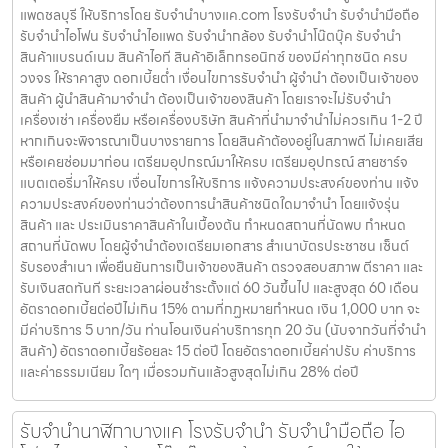
แพดชลบุรี ให้บริการโดย รับจํานําบางแค.com โรงรับจำนำ รับจำนำมือถือ
รับจำนำไอโฟน รับจำนำไอแพด รับจำนำกล้อง รับจำนำโน๊ตบุ๊ค รับจำนำ
สินค้าแบรนด์เนม สินค้าไอที สินค้าอิเล็กทรอนิกซ์ ของมีค่าทุกชนิด ครบ
วงจร ให้ราคาสูง ดอกเบี้ยต่ำ เงื่อนไขการรับจำนำ ผู้จำนำ ต้องเป็นเจ้าของ
สินค้า ผู้นำสินค้ามาจำนำ ต้องเป็นเจ้าของสินค้า โดยเราจะไม่รับจำนำ
เครื่องเช่า เครื่องยืม หรือเครื่องบริษัท สินค้าที่นำมาจำนำไม่ควรเกิน 1-2 ปี
หากเกินจะพิจารณาเป็นบางรายการ โดยสินค้าต้องอยู่ในสภาพดี ไม่เคยเสีย
หรือเคยซ่อมมาก่อน เตรียมอุปกรณ์มาให้ครบ เตรียมอุปกรณ์ สายชาร์จ
แบตเตอรี่มาให้ครบ เงื่อนไขการให้บริการ แจ้งความประสงค์ของท่าน แจ้ง
ความประสงค์ของท่านว่าต้องการนำสินค้าชนิดใดมาจำนำ โดยแจ้งรุ่น
สินค้า และ ประเมินราคาสินค้าในเบื้องต้น กำหนดสถานที่นัดพบ กำหนด
สถานที่นัดพบ โดยผู้จำนำต้องเตรียมเอกสาร สำเนาบัตรประชาชน เซ็นต์
รับรองสำเนา เพื่อยืนยันการเป็นเจ้าของสินค้า ตรวจสอบสภาพ ตีราคา และ
รับเงินสดทันที ระยะเวลาผ่อนชำระตั้งแต่ 60 วันขึ้นไป และสูงสุด 60 เดือน
อัตราดอกเบี้ยต่อปีไม่เกิน 15% ตามที่กฏหมายกำหนด เงิน 1,000 บาท จะ
มีค่าบริการ 5 บาท/วัน ท่านโอนเงินค่าบริการทุก 20 วัน (นับจากวันที่จำนำ
สินค้า) อัตราดอกเบี้ยร้อยละ 15 ต่อปี โดยอัตราดอกเบี้ยค่าปรับ ค่าบริการ
และค่าธรรมเนียม ใดๆ เมื่อรวมกันแล้วสูงสุดไม่เกิน 28% ต่อปี
รับจำนำนาฬิกาบางแค โรงรับจำนำ รับจำนำมือถือ ไอ