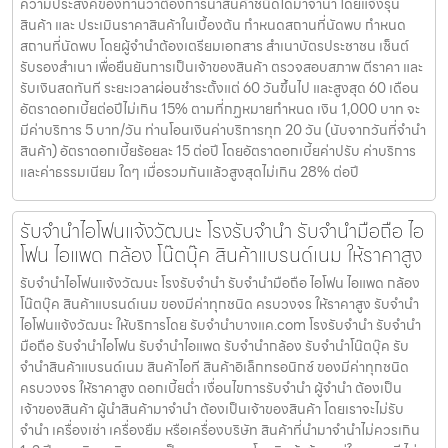
ความประสงค์ของท่านว่าต้องการนำสินค้าชนิดใดมาจำนำ โดยแจ้งรุ่น
สินค้า และ ประเมินราคาสินค้าในเบื้องต้น กำหนดสถานที่นัดพบ กำหนด
สถานที่นัดพบ โดยผู้จำนำต้องเตรียมเอกสาร สำเนาบัตรประชาชน เซ็นต์
รับรองสำเนา เพื่อยืนยันการเป็นเจ้าของสินค้า ตรวจสอบสภาพ ตีราคา และ
รับเงินสดทันที ระยะเวลาผ่อนชำระตั้งแต่ 60 วันขึ้นไป และสูงสุด 60 เดือน
อัตราดอกเบี้ยต่อปีไม่เกิน 15% ตามที่กฏหมายกำหนด เงิน 1,000 บาท จะ
มีค่าบริการ 5 บาท/วัน ท่านโอนเงินค่าบริการทุก 20 วัน (นับจากวันที่จำนำ
สินค้า) อัตราดอกเบี้ยร้อยละ 15 ต่อปี โดยอัตราดอกเบี้ยค่าปรับ ค่าบริการ
และค่าธรรมเนียม ใดๆ เมื่อรวมกันแล้วสูงสุดไม่เกิน 28% ต่อปี
รับจำนำไอโฟนแจ้งวัฒนะ โรงรับจำนำ รับจำนำมือถือ ไอ
โฟน ไอแพด กล้อง โน๊ตบุ๊ค สินค้าแบรนด์เนม ให้ราคาสูง
รับจำนำไอโฟนแจ้งวัฒนะ โรงรับจำนำ รับจำนำมือถือ ไอโฟน ไอแพด กล้อง
โน๊ตบุ๊ค สินค้าแบรนด์เนม ของมีค่าทุกชนิด ครบวงจร ให้ราคาสูง รับจำนำ
ไอโฟนแจ้งวัฒนะ ให้บริการโดย รับจํานําบางแค.com โรงรับจำนำ รับจำนำ
มือถือ รับจำนำไอโฟน รับจำนำไอแพด รับจำนำกล้อง รับจำนำโน๊ตบุ๊ค รับ
จำนำสินค้าแบรนด์เนม สินค้าไอที สินค้าอิเล็กทรอนิกซ์ ของมีค่าทุกชนิด
ครบวงจร ให้ราคาสูง ดอกเบี้ยต่ำ เงื่อนไขการรับจำนำ ผู้จำนำ ต้องเป็น
เจ้าของสินค้า ผู้นำสินค้ามาจำนำ ต้องเป็นเจ้าของสินค้า โดยเราจะไม่รับ
จำนำ เครื่องเช่า เครื่องยืม หรือเครื่องบริษัท สินค้าที่นำมาจำนำไม่ควรเกิน