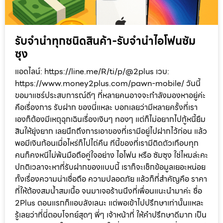
รับจำนำทุกชนิดสินค้า-รับจำนำไอโฟนซัม
ซุง
แอดไลน์: https://line.me/R/ti/p/@2plus เวบ:
https://www.money2plus.com/pawn-mobile/ วันนี้
ขอมาแชร์ประสบการณ์ดีๆ ที่หลายคนอาจจะกำลังมองหาอยู่ค่ะ
คือเรื่องการ รับฝาก ของนี่แหละ บอกเลยว่ามีหลายครั้งที่เรา
เองก็ต้องมีเหตุฉุกเฉินเรื่องเงินๆ ทองๆ แต่ก็ไม่อยากไปกู้หนี้ยืม
สินให้ยุ่งยาก เลยนึกถึงการเอาของที่เรามีอยู่ไปฝากไว้ก่อน แล้ว
พอมีเงินก้อนเมื่อไหร่ก็ไปไถ่คืน ทีนี้ของที่เรามีติดตัวเกือบทุก
คนก็คงหนีไม่พ้นมือถือคู่ใจอย่าง ไอโฟน หรือ ซัมซุง ใช่ไหมล่ะคะ
ปกติเวลาจะหาที่รับฝากของแบบนี้ เราก็จะเช็กข้อมูลเยอะหน่อย
ทั้งเรื่องความน่าเชื่อถือ ความปลอดภัย แล้วก็ที่สำคัญคือ ราคา
ที่ให้ต้องสมน้ำสมเนื้อ จนมาเจอร้านนึงที่เพื่อนแนะนำมาค่ะ ชื่อ
2Plus ตอนแรกก็แอบลังเลนะ แต่พอเข้าไปปรึกษาเท่านั้นแหละ
รู้เลยว่าที่นี่ตอบโจทย์สุดๆ พี่ๆ เจ้าหน้าที่ ให้คำปรึกษาดีมาก เป็น