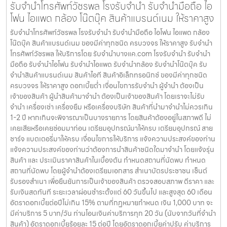
รับจำนำโทรศัพท์วัชรพล โรงรับจำนำ รับจำนำมือถือ ไอ
โฟน ไอแพด กล้อง โน๊ตบุ๊ค สินค้าแบรนด์เนม ให้ราคาสูง
รับจำนำโทรศัพท์วัชรพล โรงรับจำนำ รับจำนำมือถือ ไอโฟน ไอแพด กล้อง
โน๊ตบุ๊ค สินค้าแบรนด์เนม ของมีค่าทุกชนิด ครบวงจร ให้ราคาสูง รับจำนำ
โทรศัพท์วัชรพล ให้บริการโดย รับจํานําบางแค.com โรงรับจำนำ รับจำนำ
มือถือ รับจำนำไอโฟน รับจำนำไอแพด รับจำนำกล้อง รับจำนำโน๊ตบุ๊ค รับ
จำนำสินค้าแบรนด์เนม สินค้าไอที สินค้าอิเล็กทรอนิกซ์ ของมีค่าทุกชนิด
ครบวงจร ให้ราคาสูง ดอกเบี้ยต่ำ เงื่อนไขการรับจำนำ ผู้จำนำ ต้องเป็น
เจ้าของสินค้า ผู้นำสินค้ามาจำนำ ต้องเป็นเจ้าของสินค้า โดยเราจะไม่รับ
จำนำ เครื่องเช่า เครื่องยืม หรือเครื่องบริษัท สินค้าที่นำมาจำนำไม่ควรเกิน
1-2 ปี หากเกินจะพิจารณาเป็นบางรายการ โดยสินค้าต้องอยู่ในสภาพดี ไม่
เคยเสียหรือเคยซ่อมมาก่อน เตรียมอุปกรณ์มาให้ครบ เตรียมอุปกรณ์ สาย
ชาร์จ แบตเตอรี่มาให้ครบ เงื่อนไขการให้บริการ แจ้งความประสงค์ของท่าน
แจ้งความประสงค์ของท่านว่าต้องการนำสินค้าชนิดใดมาจำนำ โดยแจ้งรุ่น
สินค้า และ ประเมินราคาสินค้าในเบื้องต้น กำหนดสถานที่นัดพบ กำหนด
สถานที่นัดพบ โดยผู้จำนำต้องเตรียมเอกสาร สำเนาบัตรประชาชน เซ็นต์
รับรองสำเนา เพื่อยืนยันการเป็นเจ้าของสินค้า ตรวจสอบสภาพ ตีราคา และ
รับเงินสดทันที ระยะเวลาผ่อนชำระตั้งแต่ 60 วันขึ้นไป และสูงสุด 60 เดือน
อัตราดอกเบี้ยต่อปีไม่เกิน 15% ตามที่กฏหมายกำหนด เงิน 1,000 บาท จะ
มีค่าบริการ 5 บาท/วัน ท่านโอนเงินค่าบริการทุก 20 วัน (นับจากวันที่จำนำ
สินค้า) อัตราดอกเบี้ยร้อยละ 15 ต่อปี โดยอัตราดอกเบี้ยค่าปรับ ค่าบริการ