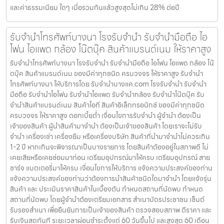
และค่าธรรมเนียม ใดๆ เมื่อรวมกันแล้วสูงสุดไม่เกิน 28% ต่อปี
รับจำนำโทรศัพท์บางนา โรงรับจำนำ รับจำนำมือถือ ไอ
โฟน ไอแพด กล้อง โน๊ตบุ๊ค สินค้าแบรนด์เนม ให้ราคาสูง
รับจำนำโทรศัพท์บางนา โรงรับจำนำ รับจำนำมือถือ ไอโฟน ไอแพด กล้อง โน๊
ตบุ๊ค สินค้าแบรนด์เนม ของมีค่าทุกชนิด ครบวงจร ให้ราคาสูง รับจำนำ
โทรศัพท์บางนา ให้บริการโดย รับจํานําบางแค.com โรงรับจำนำ รับจำนำ
มือถือ รับจำนำไอโฟน รับจำนำไอแพด รับจำนำกล้อง รับจำนำโน๊ตบุ๊ค รับ
จำนำสินค้าแบรนด์เนม สินค้าไอที สินค้าอิเล็กทรอนิกซ์ ของมีค่าทุกชนิด
ครบวงจร ให้ราคาสูง ดอกเบี้ยต่ำ เงื่อนไขการรับจำนำ ผู้จำนำ ต้องเป็น
เจ้าของสินค้า ผู้นำสินค้ามาจำนำ ต้องเป็นเจ้าของสินค้า โดยเราจะไม่รับ
จำนำ เครื่องเช่า เครื่องยืม หรือเครื่องบริษัท สินค้าที่นำมาจำนำไม่ควรเกิน
1-2 ปี หากเกินจะพิจารณาเป็นบางรายการ โดยสินค้าต้องอยู่ในสภาพดี ไม่
เคยเสียหรือเคยซ่อมมาก่อน เตรียมอุปกรณ์มาให้ครบ เตรียมอุปกรณ์ สาย
ชาร์จ แบตเตอรี่มาให้ครบ เงื่อนไขการให้บริการ แจ้งความประสงค์ของท่าน
แจ้งความประสงค์ของท่านว่าต้องการนำสินค้าชนิดใดมาจำนำ โดยแจ้งรุ่น
สินค้า และ ประเมินราคาสินค้าในเบื้องต้น กำหนดสถานที่นัดพบ กำหนด
สถานที่นัดพบ โดยผู้จำนำต้องเตรียมเอกสาร สำเนาบัตรประชาชน เซ็นต์
รับรองสำเนา เพื่อยืนยันการเป็นเจ้าของสินค้า ตรวจสอบสภาพ ตีราคา และ
รับเงินสดทันที ระยะเวลาผ่อนชำระตั้งแต่ 60 วันขึ้นไป และสูงสุด 60 เดือน