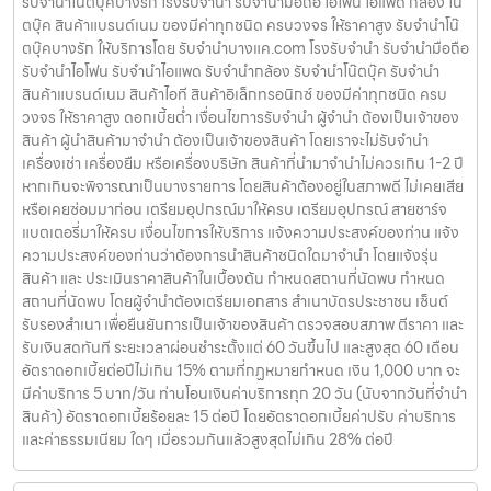
รับจำนำโน๊ตบุ๊คบางรัก โรงรับจำนำ รับจำนำมือถือ ไอโฟน ไอแพด กล้อง โน๊
ตบุ๊ค สินค้าแบรนด์เนม ของมีค่าทุกชนิด ครบวงจร ให้ราคาสูง รับจำนำโน๊
ตบุ๊คบางรัก ให้บริการโดย รับจํานําบางแค.com โรงรับจำนำ รับจำนำมือถือ
รับจำนำไอโฟน รับจำนำไอแพด รับจำนำกล้อง รับจำนำโน๊ตบุ๊ค รับจำนำ
สินค้าแบรนด์เนม สินค้าไอที สินค้าอิเล็กทรอนิกซ์ ของมีค่าทุกชนิด ครบ
วงจร ให้ราคาสูง ดอกเบี้ยต่ำ เงื่อนไขการรับจำนำ ผู้จำนำ ต้องเป็นเจ้าของ
สินค้า ผู้นำสินค้ามาจำนำ ต้องเป็นเจ้าของสินค้า โดยเราจะไม่รับจำนำ
เครื่องเช่า เครื่องยืม หรือเครื่องบริษัท สินค้าที่นำมาจำนำไม่ควรเกิน 1-2 ปี
หากเกินจะพิจารณาเป็นบางรายการ โดยสินค้าต้องอยู่ในสภาพดี ไม่เคยเสีย
หรือเคยซ่อมมาก่อน เตรียมอุปกรณ์มาให้ครบ เตรียมอุปกรณ์ สายชาร์จ
แบตเตอรี่มาให้ครบ เงื่อนไขการให้บริการ แจ้งความประสงค์ของท่าน แจ้ง
ความประสงค์ของท่านว่าต้องการนำสินค้าชนิดใดมาจำนำ โดยแจ้งรุ่น
สินค้า และ ประเมินราคาสินค้าในเบื้องต้น กำหนดสถานที่นัดพบ กำหนด
สถานที่นัดพบ โดยผู้จำนำต้องเตรียมเอกสาร สำเนาบัตรประชาชน เซ็นต์
รับรองสำเนา เพื่อยืนยันการเป็นเจ้าของสินค้า ตรวจสอบสภาพ ตีราคา และ
รับเงินสดทันที ระยะเวลาผ่อนชำระตั้งแต่ 60 วันขึ้นไป และสูงสุด 60 เดือน
อัตราดอกเบี้ยต่อปีไม่เกิน 15% ตามที่กฏหมายกำหนด เงิน 1,000 บาท จะ
มีค่าบริการ 5 บาท/วัน ท่านโอนเงินค่าบริการทุก 20 วัน (นับจากวันที่จำนำ
สินค้า) อัตราดอกเบี้ยร้อยละ 15 ต่อปี โดยอัตราดอกเบี้ยค่าปรับ ค่าบริการ
และค่าธรรมเนียม ใดๆ เมื่อรวมกันแล้วสูงสุดไม่เกิน 28% ต่อปี