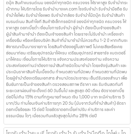
ตบุ๊ค สินค้าแบรนด์เนม ของมีค่าทุกชนิด ครบวงจร ให้ราคาสูง รับจำนำกระ
เป๋ากทม ให้บริการโดย รับจํานําบางแค.com โรงรับจำนำ รับจำนำมือถือ รับ
จำนำไอโฟน รับจำนำไอแพด รับจำนำกล้อง รับจำนำโน๊ตบุ๊ค รับจำนำสินค้า
แบรนด์เนม สินค้าไอที สินค้าอิเล็กทรอนิกซ์ ของมีค่าทุกชนิด ครบวงจร ให้
ราคาสูง ดอกเบี้ยต่ำ เงื่อนไขการรับจำนำ ผู้จำนำ ต้องเป็นเจ้าของสินค้า
ผู้นำสินค้ามาจำนำ ต้องเป็นเจ้าของสินค้า โดยเราจะไม่รับจำนำ เครื่องเช่า
เครื่องยืม หรือเครื่องบริษัท สินค้าที่นำมาจำนำไม่ควรเกิน 1-2 ปี หากเกินจะ
พิจารณาเป็นบางรายการ โดยสินค้าต้องอยู่ในสภาพดี ไม่เคยเสียหรือเคย
ซ่อมมาก่อน เตรียมอุปกรณ์มาให้ครบ เตรียมอุปกรณ์ สายชาร์จ แบตเตอรี่
มาให้ครบ เงื่อนไขการให้บริการ แจ้งความประสงค์ของท่าน แจ้งความ
ประสงค์ของท่านว่าต้องการนำสินค้าชนิดใดมาจำนำ โดยแจ้งรุ่นสินค้า และ
ประเมินราคาสินค้าในเบื้องต้น กำหนดสถานที่นัดพบ กำหนดสถานที่นัดพบ
โดยผู้จำนำต้องเตรียมเอกสาร สำเนาบัตรประชาชน เซ็นต์รับรองสำเนา เพื่อ
ยืนยันการเป็นเจ้าของสินค้า ตรวจสอบสภาพ ตีราคา และ รับเงินสดทันที
ระยะเวลาผ่อนชำระตั้งแต่ 60 วันขึ้นไป และสูงสุด 60 เดือน อัตราดอกเบี้ย
ต่อปีไม่เกิน 15% ตามที่กฏหมายกำหนด เงิน 1,000 บาท จะมีค่าบริการ 5
บาท/วัน ท่านโอนเงินค่าบริการทุก 20 วัน (นับจากวันที่จำนำสินค้า) อัตรา
ดอกเบี้ยร้อยละ 15 ต่อปี โดยอัตราดอกเบี้ยค่าปรับ ค่าบริการ และค่า
ธรรมเนียม ใดๆ เมื่อรวมกันแล้วสูงสุดไม่เกิน 28% ต่อปี
โรงรับจำนำธนบุรี โรงรับจำนำ รับจำนำมือถือ ไอโฟน ไอ