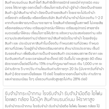
สินค้าแบรนด์เนม สินค้าไอที สินค้าอิเล็กทรอนิกซ์ ของมีค่าทุกชนิด ครบ
วงจร ให้ราคาสูง ดอกเบี้ยต่ำ เงื่อนไขการรับจำนำ ผู้จำนำ ต้องเป็นเจ้าของ
สินค้า ผู้นำสินค้ามาจำนำ ต้องเป็นเจ้าของสินค้า โดยเราจะไม่รับจำนำ
เครื่องเช่า เครื่องยืม หรือเครื่องบริษัท สินค้าที่นำมาจำนำไม่ควรเกิน 1-2 ปี
หากเกินจะพิจารณาเป็นบางรายการ โดยสินค้าต้องอยู่ในสภาพดี ไม่เคยเสีย
หรือเคยซ่อมมาก่อน เตรียมอุปกรณ์มาให้ครบ เตรียมอุปกรณ์ สายชาร์จ
แบตเตอรี่มาให้ครบ เงื่อนไขการให้บริการ แจ้งความประสงค์ของท่าน แจ้ง
ความประสงค์ของท่านว่าต้องการนำสินค้าชนิดใดมาจำนำ โดยแจ้งรุ่น
สินค้า และ ประเมินราคาสินค้าในเบื้องต้น กำหนดสถานที่นัดพบ กำหนด
สถานที่นัดพบ โดยผู้จำนำต้องเตรียมเอกสาร สำเนาบัตรประชาชน เซ็นต์
รับรองสำเนา เพื่อยืนยันการเป็นเจ้าของสินค้า ตรวจสอบสภาพ ตีราคา และ
รับเงินสดทันที ระยะเวลาผ่อนชำระตั้งแต่ 60 วันขึ้นไป และสูงสุด 60 เดือน
อัตราดอกเบี้ยต่อปีไม่เกิน 15% ตามที่กฏหมายกำหนด เงิน 1,000 บาท จะ
มีค่าบริการ 5 บาท/วัน ท่านโอนเงินค่าบริการทุก 20 วัน (นับจากวันที่จำนำ
สินค้า) อัตราดอกเบี้ยร้อยละ 15 ต่อปี โดยอัตราดอกเบี้ยค่าปรับ ค่าบริการ
และค่าธรรมเนียม ใดๆ เมื่อรวมกันแล้วสูงสุดไม่เกิน 28% ต่อปี
รับจำนำกระเป๋ากทม โรงรับจำนำ รับจำนำมือถือ ไอโฟน
ไอแพด กล้อง โน๊ตบุ๊ค สินค้าแบรนด์เนม ให้ราคาสูง
รับจำนำกระเป๋ากทม โรงรับจำนำ รับจำนำมือถือ ไอโฟน ไอแพด กล้อง โน๊