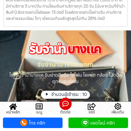
อัตราดอกเบี้ยต่อปีไม่เกิน 15% ตามที่กฏหมายกำหนด เงิน 1,000 บาท จะ
มีค่าบริการ 5 บาท/วัน ท่านโอนเงินค่าบริการทุก 20 วัน (นับจากวันที่จำนำ
สินค้า) อัตราดอกเบี้ยร้อยละ 15 ต่อปี โดยอัตราดอกเบี้ยค่าปรับ ค่าบริการ
และค่าธรรมเนียม ใดๆ เมื่อรวมกันแล้วสูงสุดไม่เกิน 28% ต่อปี
รับจํานําบางแค.com
โรงรับจำนำบางแค รับฝากมือถือ ไอโฟน ไอแพด กล้อง โน๊ตบุ๊ค
ทุกแบรนด์เนม
จำนวนผู้เข้าชม :
10
หน้าหลัก
เมนู
ติดต่อ
แชร์
เพิ่มเติม
โทร คลิก
แอดไลน์ คลิก