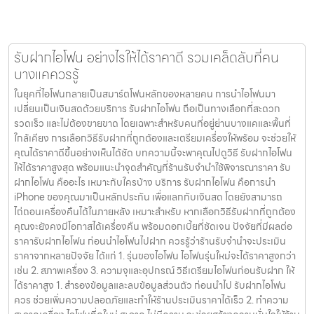
รับฝากไอโฟน อย่างไรให้ได้ราคาดี รวมเคล็ดลับที่คน
บางแคควรรู้
ในยุคที่ไอโฟนกลายเป็นสมาร์ตโฟนหลักของหลายคน การนำไอโฟนมา
เปลี่ยนเป็นเงินสดด้วยบริการ รับฝากไอโฟน ถือเป็นทางเลือกที่สะดวก
รวดเร็ว และไม่ต้องขายขาด โดยเฉพาะสำหรับคนที่อยู่ย่านบางแคและพื้นที่
ใกล้เคียง การเลือกวิธีรับฝากที่ถูกต้องและเตรียมเครื่องให้พร้อม จะช่วยให้
คุณได้ราคาดีขึ้นอย่างเห็นได้ชัด บทความนี้จะพาคุณไปดูวิธี รับฝากไอโฟน
ให้ได้ราคาสูงสุด พร้อมแนะนำจุดสำคัญที่ร้านรับจำนำใช้พิจารณาราคา รับ
ฝากไอโฟน คืออะไร เหมาะกับใครบ้าง บริการ รับฝากไอโฟน คือการนำ
iPhone ของคุณมาเป็นหลักประกัน เพื่อแลกกับเงินสด โดยยังสามารถ
ไถ่ถอนเครื่องคืนได้ในภายหลัง เหมาะสำหรับ หากเลือกวิธีรับฝากที่ถูกต้อง
คุณจะยังคงมีโอกาสได้เครื่องคืน พร้อมดอกเบี้ยที่ชัดเจน ปัจจัยที่มีผลต่อ
ราคารับฝากไอโฟน ก่อนนำไอโฟนไปฝาก ควรรู้ว่าร้านรับจำนำจะประเมิน
ราคาจากหลายปัจจัย ได้แก่ 1. รุ่นของไอโฟน ไอโฟนรุ่นใหม่จะได้ราคาสูงกว่า
เช่น 2. สภาพเครื่อง 3. ความจุและอุปกรณ์ วิธีเตรียมไอโฟนก่อนรับฝาก ให้
ได้ราคาสูง 1. สำรองข้อมูลและลบข้อมูลส่วนตัว ก่อนนำไป รับฝากไอโฟน
ควร ช่วยเพิ่มความปลอดภัยและทำให้ร้านประเมินราคาได้เร็ว 2. ทำความ