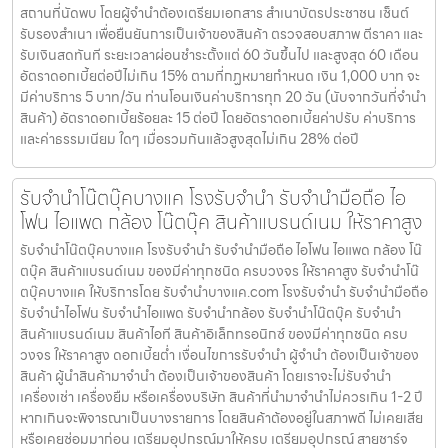
สถานที่นัดพบ โดยผู้จำนำต้องเตรียมเอกสาร สำเนาบัตรประชาชน เซ็นต์
รับรองสำเนา เพื่อยืนยันการเป็นเจ้าของสินค้า ตรวจสอบสภาพ ตีราคา และ
รับเงินสดทันที ระยะเวลาผ่อนชำระตั้งแต่ 60 วันขึ้นไป และสูงสุด 60 เดือน
อัตราดอกเบี้ยต่อปีไม่เกิน 15% ตามที่กฏหมายกำหนด เงิน 1,000 บาท จะ
มีค่าบริการ 5 บาท/วัน ท่านโอนเงินค่าบริการทุก 20 วัน (นับจากวันที่จำนำ
สินค้า) อัตราดอกเบี้ยร้อยละ 15 ต่อปี โดยอัตราดอกเบี้ยค่าปรับ ค่าบริการ
และค่าธรรมเนียม ใดๆ เมื่อรวมกันแล้วสูงสุดไม่เกิน 28% ต่อปี
รับจำนำโน๊ตบุ๊คบางแค โรงรับจำนำ รับจำนำมือถือ ไอ
โฟน ไอแพด กล้อง โน๊ตบุ๊ค สินค้าแบรนด์เนม ให้ราคาสูง
รับจำนำโน๊ตบุ๊คบางแค โรงรับจำนำ รับจำนำมือถือ ไอโฟน ไอแพด กล้อง โน๊
ตบุ๊ค สินค้าแบรนด์เนม ของมีค่าทุกชนิด ครบวงจร ให้ราคาสูง รับจำนำโน๊
ตบุ๊คบางแค ให้บริการโดย รับจํานําบางแค.com โรงรับจำนำ รับจำนำมือถือ
รับจำนำไอโฟน รับจำนำไอแพด รับจำนำกล้อง รับจำนำโน๊ตบุ๊ค รับจำนำ
สินค้าแบรนด์เนม สินค้าไอที สินค้าอิเล็กทรอนิกซ์ ของมีค่าทุกชนิด ครบ
วงจร ให้ราคาสูง ดอกเบี้ยต่ำ เงื่อนไขการรับจำนำ ผู้จำนำ ต้องเป็นเจ้าของ
สินค้า ผู้นำสินค้ามาจำนำ ต้องเป็นเจ้าของสินค้า โดยเราจะไม่รับจำนำ
เครื่องเช่า เครื่องยืม หรือเครื่องบริษัท สินค้าที่นำมาจำนำไม่ควรเกิน 1-2 ปี
หากเกินจะพิจารณาเป็นบางรายการ โดยสินค้าต้องอยู่ในสภาพดี ไม่เคยเสีย
หรือเคยซ่อมมาก่อน เตรียมอุปกรณ์มาให้ครบ เตรียมอุปกรณ์ สายชาร์จ