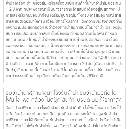
จำนำ เครื่องเช่า เครื่องยืม หรือเครื่องบริษัท สินค้าที่นำมาจำนำไม่ควรเกิน
1-2 ปี หากเกินจะพิจารณาเป็นบางรายการ โดยสินค้าต้องอยู่ในสภาพดี ไม่
เคยเสียหรือเคยซ่อมมาก่อน เตรียมอุปกรณ์มาให้ครบ เตรียมอุปกรณ์ สาย
ชาร์จ แบตเตอรี่มาให้ครบ เงื่อนไขการให้บริการ แจ้งความประสงค์ของท่าน
แจ้งความประสงค์ของท่านว่าต้องการนำสินค้าชนิดใดมาจำนำ โดยแจ้งรุ่น
สินค้า และ ประเมินราคาสินค้าในเบื้องต้น กำหนดสถานที่นัดพบ กำหนด
สถานที่นัดพบ โดยผู้จำนำต้องเตรียมเอกสาร สำเนาบัตรประชาชน เซ็นต์
รับรองสำเนา เพื่อยืนยันการเป็นเจ้าของสินค้า ตรวจสอบสภาพ ตีราคา และ
รับเงินสดทันที ระยะเวลาผ่อนชำระตั้งแต่ 60 วันขึ้นไป และสูงสุด 60 เดือน
อัตราดอกเบี้ยต่อปีไม่เกิน 15% ตามที่กฏหมายกำหนด เงิน 1,000 บาท จะ
มีค่าบริการ 5 บาท/วัน ท่านโอนเงินค่าบริการทุก 20 วัน (นับจากวันที่จำนำ
สินค้า) อัตราดอกเบี้ยร้อยละ 15 ต่อปี โดยอัตราดอกเบี้ยค่าปรับ ค่าบริการ
และค่าธรรมเนียม ใดๆ เมื่อรวมกันแล้วสูงสุดไม่เกิน 28% ต่อปี
รับจำนำนาฬิกาบางนา โรงรับจำนำ รับจำนำมือถือ ไอ
โฟน ไอแพด กล้อง โน๊ตบุ๊ค สินค้าแบรนด์เนม ให้ราคาสูง
รับจำนำนาฬิกาบางนา โรงรับจำนำ รับจำนำมือถือ ไอโฟน ไอแพด กล้อง โน๊
ตบุ๊ค สินค้าแบรนด์เนม ของมีค่าทุกชนิด ครบวงจร ให้ราคาสูง รับจำนำ
นาฬิกาบางนา ให้บริการโดย รับจํานําบางแค.com โรงรับจำนำ รับจำนำมือ
ถือ รับจำนำไอโฟน รับจำนำไอแพด รับจำนำกล้อง รับจำนำโน๊ตบุ๊ค รับจำนำ