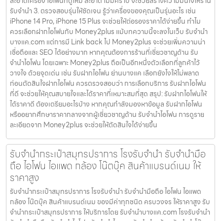
สะอาดเครื่อง ไอโฟนที่ดูใหม่ สะอาด ไม่มีคราบ จะช่วยสร้างความมั่นใจให้ร้าน
รับจำนำ 3. ตรวจสอบรุ่นให้ชัดเจน รู้ว่าเครื่องของคุณเป็นรุ่นอะไร เช่น
iPhone 14 Pro, iPhone 15 Plus จะช่วยให้ต่อรองราคาได้ง่ายขึ้น ทำไม
ควรเลือกฝากไอโฟนกับ Money2plus แม้บทความนี้จะลงในเว็บ รับจํานํา
บางแค.com แต่การมี Link back ไป Money2plus จะช่วยเพิ่มความน่า
เชื่อถือและ SEO ได้อย่างมาก หากคุณต้องการร้านที่เชี่ยวชาญด้าน รับ
จำนำไอโฟน โดยเฉพาะ Money2plus ถือเป็นอีกหนึ่งตัวเลือกที่ลูกค้าไว้
วางใจ ด้วยจุดเด่น เช่น รับฝากไอโฟน ย่านบางแค เลือกยังไงให้ไม่พลาด
ก่อนตัดสินใจฝากไอโฟน ควรตรวจสอบว่า การเลือกบริการ รับฝากไอโฟน
ที่ดี จะช่วยให้คุณสบายใจและได้ราคาที่เหมาะสมที่สุด สรุป: รับฝากไอโฟนให้
ได้ราคาดี ต้องเตรียมอะไรบ้าง หากคุณกำลังมองหาข้อมูล รับฝากไอโฟน
หรืออยากศึกษาราคากลางจากผู้เชี่ยวชาญด้าน รับจำนำไอโฟน การดูราย
ละเอียดจาก Money2plus จะช่วยให้ตัดสินใจได้ง่ายขึ้น
รับจำนำกระเป๋าสมุทรปราการ โรงรับจำนำ รับจำนำมือ
ถือ ไอโฟน ไอแพด กล้อง โน๊ตบุ๊ค สินค้าแบรนด์เนม ให้
ราคาสูง
รับจำนำกระเป๋าสมุทรปราการ โรงรับจำนำ รับจำนำมือถือ ไอโฟน ไอแพด
กล้อง โน๊ตบุ๊ค สินค้าแบรนด์เนม ของมีค่าทุกชนิด ครบวงจร ให้ราคาสูง รับ
จำนำกระเป๋าสมุทรปราการ ให้บริการโดย รับจํานําบางแค.com โรงรับจำนำ