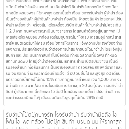
รับจำนำมือถือ รับจำนำไอโฟน รับจำนำไอแพด รับจำนำกล้อง รับจำนำโน๊
ตบุ๊ค รับจำนำสินค้าแบรนด์เนม สินค้าไอที สินค้าอิเล็กทรอนิกซ์ ของมีค่า
ทุกชนิด ครบวงจร ให้ราคาสูง ดอกเบี้ยต่ำ เงื่อนไขการรับจำนำ ผู้จำนำ ต้อง
เป็นเจ้าของสินค้า ผู้นำสินค้ามาจำนำ ต้องเป็นเจ้าของสินค้า โดยเราจะไม่รับ
จำนำ เครื่องเช่า เครื่องยืม หรือเครื่องบริษัท สินค้าที่นำมาจำนำไม่ควรเกิน
1-2 ปี หากเกินจะพิจารณาเป็นบางรายการ โดยสินค้าต้องอยู่ในสภาพดี ไม่
เคยเสียหรือเคยซ่อมมาก่อน เตรียมอุปกรณ์มาให้ครบ เตรียมอุปกรณ์ สาย
ชาร์จ แบตเตอรี่มาให้ครบ เงื่อนไขการให้บริการ แจ้งความประสงค์ของท่าน
แจ้งความประสงค์ของท่านว่าต้องการนำสินค้าชนิดใดมาจำนำ โดยแจ้งรุ่น
สินค้า และ ประเมินราคาสินค้าในเบื้องต้น กำหนดสถานที่นัดพบ กำหนด
สถานที่นัดพบ โดยผู้จำนำต้องเตรียมเอกสาร สำเนาบัตรประชาชน เซ็นต์
รับรองสำเนา เพื่อยืนยันการเป็นเจ้าของสินค้า ตรวจสอบสภาพ ตีราคา และ
รับเงินสดทันที ระยะเวลาผ่อนชำระตั้งแต่ 60 วันขึ้นไป และสูงสุด 60 เดือน
อัตราดอกเบี้ยต่อปีไม่เกิน 15% ตามที่กฏหมายกำหนด เงิน 1,000 บาท จะ
มีค่าบริการ 5 บาท/วัน ท่านโอนเงินค่าบริการทุก 20 วัน (นับจากวันที่จำนำ
สินค้า) อัตราดอกเบี้ยร้อยละ 15 ต่อปี โดยอัตราดอกเบี้ยค่าปรับ ค่าบริการ
และค่าธรรมเนียม ใดๆ เมื่อรวมกันแล้วสูงสุดไม่เกิน 28% ต่อปี
รับจำนำโน๊ตบุ๊คบางรัก โรงรับจำนำ รับจำนำมือถือ ไอ
โฟน ไอแพด กล้อง โน๊ตบุ๊ค สินค้าแบรนด์เนม ให้ราคาสูง