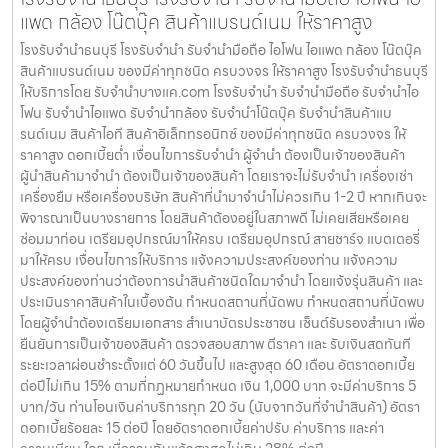
แพด กล้อง โน๊ตบุ๊ค สินค้าแบรนด์เนม ให้ราคาสูง
โรงรับจำนำธนบุรี โรงรับจำนำ รับจำนำมือถือ ไอโฟน ไอแพด กล้อง โน๊ตบุ๊ค
สินค้าแบรนด์เนม ของมีค่าทุกชนิด ครบวงจร ให้ราคาสูง โรงรับจำนำธนบุรี
ให้บริการโดย รับจํานําบางแค.com โรงรับจำนำ รับจำนำมือถือ รับจำนำไอ
โฟน รับจำนำไอแพด รับจำนำกล้อง รับจำนำโน๊ตบุ๊ค รับจำนำสินค้าแบ
รนด์เนม สินค้าไอที สินค้าอิเล็กทรอนิกซ์ ของมีค่าทุกชนิด ครบวงจร ให้
ราคาสูง ดอกเบี้ยต่ำ เงื่อนไขการรับจำนำ ผู้จำนำ ต้องเป็นเจ้าของสินค้า
ผู้นำสินค้ามาจำนำ ต้องเป็นเจ้าของสินค้า โดยเราจะไม่รับจำนำ เครื่องเช่า
เครื่องยืม หรือเครื่องบริษัท สินค้าที่นำมาจำนำไม่ควรเกิน 1-2 ปี หากเกินจะ
พิจารณาเป็นบางรายการ โดยสินค้าต้องอยู่ในสภาพดี ไม่เคยเสียหรือเคย
ซ่อมมาก่อน เตรียมอุปกรณ์มาให้ครบ เตรียมอุปกรณ์ สายชาร์จ แบตเตอรี่
มาให้ครบ เงื่อนไขการให้บริการ แจ้งความประสงค์ของท่าน แจ้งความ
ประสงค์ของท่านว่าต้องการนำสินค้าชนิดใดมาจำนำ โดยแจ้งรุ่นสินค้า และ
ประเมินราคาสินค้าในเบื้องต้น กำหนดสถานที่นัดพบ กำหนดสถานที่นัดพบ
โดยผู้จำนำต้องเตรียมเอกสาร สำเนาบัตรประชาชน เซ็นต์รับรองสำเนา เพื่อ
ยืนยันการเป็นเจ้าของสินค้า ตรวจสอบสภาพ ตีราคา และ รับเงินสดทันที
ระยะเวลาผ่อนชำระตั้งแต่ 60 วันขึ้นไป และสูงสุด 60 เดือน อัตราดอกเบี้ย
ต่อปีไม่เกิน 15% ตามที่กฏหมายกำหนด เงิน 1,000 บาท จะมีค่าบริการ 5
บาท/วัน ท่านโอนเงินค่าบริการทุก 20 วัน (นับจากวันที่จำนำสินค้า) อัตรา
ดอกเบี้ยร้อยละ 15 ต่อปี โดยอัตราดอกเบี้ยค่าปรับ ค่าบริการ และค่า