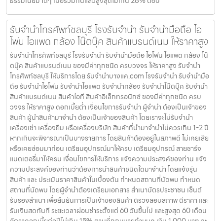
ธรรมเนียม ใดๆ เมื่อรวมกันแล้วสูงสุดไม่เกิน 28% ต่อปี
รับจำนำโทรศัพท์ชลบุรี โรงรับจำนำ รับจำนำมือถือ ไอ
โฟน ไอแพด กล้อง โน๊ตบุ๊ค สินค้าแบรนด์เนม ให้ราคาสูง
รับจำนำโทรศัพท์ชลบุรี โรงรับจำนำ รับจำนำมือถือ ไอโฟน ไอแพด กล้อง โน๊
ตบุ๊ค สินค้าแบรนด์เนม ของมีค่าทุกชนิด ครบวงจร ให้ราคาสูง รับจำนำ
โทรศัพท์ชลบุรี ให้บริการโดย รับจํานําบางแค.com โรงรับจำนำ รับจำนำมือ
ถือ รับจำนำไอโฟน รับจำนำไอแพด รับจำนำกล้อง รับจำนำโน๊ตบุ๊ค รับจำนำ
สินค้าแบรนด์เนม สินค้าไอที สินค้าอิเล็กทรอนิกซ์ ของมีค่าทุกชนิด ครบ
วงจร ให้ราคาสูง ดอกเบี้ยต่ำ เงื่อนไขการรับจำนำ ผู้จำนำ ต้องเป็นเจ้าของ
สินค้า ผู้นำสินค้ามาจำนำ ต้องเป็นเจ้าของสินค้า โดยเราจะไม่รับจำนำ
เครื่องเช่า เครื่องยืม หรือเครื่องบริษัท สินค้าที่นำมาจำนำไม่ควรเกิน 1-2 ปี
หากเกินจะพิจารณาเป็นบางรายการ โดยสินค้าต้องอยู่ในสภาพดี ไม่เคยเสีย
หรือเคยซ่อมมาก่อน เตรียมอุปกรณ์มาให้ครบ เตรียมอุปกรณ์ สายชาร์จ
แบตเตอรี่มาให้ครบ เงื่อนไขการให้บริการ แจ้งความประสงค์ของท่าน แจ้ง
ความประสงค์ของท่านว่าต้องการนำสินค้าชนิดใดมาจำนำ โดยแจ้งรุ่น
สินค้า และ ประเมินราคาสินค้าในเบื้องต้น กำหนดสถานที่นัดพบ กำหนด
สถานที่นัดพบ โดยผู้จำนำต้องเตรียมเอกสาร สำเนาบัตรประชาชน เซ็นต์
รับรองสำเนา เพื่อยืนยันการเป็นเจ้าของสินค้า ตรวจสอบสภาพ ตีราคา และ
รับเงินสดทันที ระยะเวลาผ่อนชำระตั้งแต่ 60 วันขึ้นไป และสูงสุด 60 เดือน