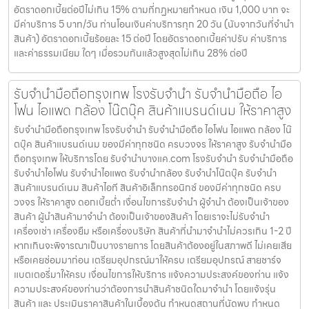
อัตราดอกเบี้ยต่อปีไม่เกิน 15% ตามที่กฏหมายกำหนด เงิน 1,000 บาท จะ
มีค่าบริการ 5 บาท/วัน ท่านโอนเงินค่าบริการทุก 20 วัน (นับจากวันที่จำนำ
สินค้า) อัตราดอกเบี้ยร้อยละ 15 ต่อปี โดยอัตราดอกเบี้ยค่าปรับ ค่าบริการ
และค่าธรรมเนียม ใดๆ เมื่อรวมกันแล้วสูงสุดไม่เกิน 28% ต่อปี
รับจำนำมือถือกรุงเทพ โรงรับจำนำ รับจำนำมือถือ ไอ
โฟน ไอแพด กล้อง โน๊ตบุ๊ค สินค้าแบรนด์เนม ให้ราคาสูง
รับจำนำมือถือกรุงเทพ โรงรับจำนำ รับจำนำมือถือ ไอโฟน ไอแพด กล้อง โน๊
ตบุ๊ค สินค้าแบรนด์เนม ของมีค่าทุกชนิด ครบวงจร ให้ราคาสูง รับจำนำมือ
ถือกรุงเทพ ให้บริการโดย รับจํานําบางแค.com โรงรับจำนำ รับจำนำมือถือ
รับจำนำไอโฟน รับจำนำไอแพด รับจำนำกล้อง รับจำนำโน๊ตบุ๊ค รับจำนำ
สินค้าแบรนด์เนม สินค้าไอที สินค้าอิเล็กทรอนิกซ์ ของมีค่าทุกชนิด ครบ
วงจร ให้ราคาสูง ดอกเบี้ยต่ำ เงื่อนไขการรับจำนำ ผู้จำนำ ต้องเป็นเจ้าของ
สินค้า ผู้นำสินค้ามาจำนำ ต้องเป็นเจ้าของสินค้า โดยเราจะไม่รับจำนำ
เครื่องเช่า เครื่องยืม หรือเครื่องบริษัท สินค้าที่นำมาจำนำไม่ควรเกิน 1-2 ปี
หากเกินจะพิจารณาเป็นบางรายการ โดยสินค้าต้องอยู่ในสภาพดี ไม่เคยเสีย
หรือเคยซ่อมมาก่อน เตรียมอุปกรณ์มาให้ครบ เตรียมอุปกรณ์ สายชาร์จ
แบตเตอรี่มาให้ครบ เงื่อนไขการให้บริการ แจ้งความประสงค์ของท่าน แจ้ง
ความประสงค์ของท่านว่าต้องการนำสินค้าชนิดใดมาจำนำ โดยแจ้งรุ่น
สินค้า และ ประเมินราคาสินค้าในเบื้องต้น กำหนดสถานที่นัดพบ กำหนด