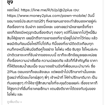
ซุง
แอดไลน์: https://line.me/R/ti/p/@2plus เวบ:
https://www.money2plus.com/pawn-mobile/ วันนี้
ขอมาแชร์ประสบการณ์ดีๆ ที่หลายคนอาจจะกำลังมองหาอยู่ค่ะ
คือเรื่องการ รับฝาก ของนี่แหละ บอกเลยว่ามีหลายครั้งที่เรา
เองก็ต้องมีเหตุฉุกเฉินเรื่องเงินๆ ทองๆ แต่ก็ไม่อยากไปกู้หนี้ยืม
สินให้ยุ่งยาก เลยนึกถึงการเอาของที่เรามีอยู่ไปฝากไว้ก่อน แล้ว
พอมีเงินก้อนเมื่อไหร่ก็ไปไถ่คืน ทีนี้ของที่เรามีติดตัวเกือบทุก
คนก็คงหนีไม่พ้นมือถือคู่ใจอย่าง ไอโฟน หรือ ซัมซุง ใช่ไหมล่ะคะ
ปกติเวลาจะหาที่รับฝากของแบบนี้ เราก็จะเช็กข้อมูลเยอะหน่อย
ทั้งเรื่องความน่าเชื่อถือ ความปลอดภัย แล้วก็ที่สำคัญคือ ราคา
ที่ให้ต้องสมน้ำสมเนื้อ จนมาเจอร้านนึงที่เพื่อนแนะนำมาค่ะ ชื่อ
2Plus ตอนแรกก็แอบลังเลนะ แต่พอเข้าไปปรึกษาเท่านั้นแหละ
รู้เลยว่าที่นี่ตอบโจทย์สุดๆ พี่ๆ เจ้าหน้าที่ ให้คำปรึกษาดีมาก เป็น
กันเองสุดๆ ทำให้เรารู้สึกสบายใจที่จะคุยด้วยเลยค่ะ เรื่องราคาก็
ให้สูงกว่าที่อื่นที่เราเคยเช็กมา แถมยังตีราคาได้ตรงกับรุ่นของ
ไอโฟน และ
ดูเพิ่มเติม »