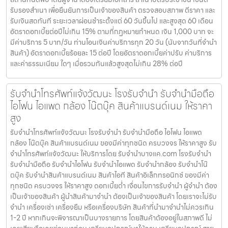
รับรองสำเนา เพื่อยืนยันการเป็นเจ้าของสินค้า ตรวจสอบสภาพ ตีราคา และ
รับเงินสดทันที ระยะเวลาผ่อนชำระตั้งแต่ 60 วันขึ้นไป และสูงสุด 60 เดือน
อัตราดอกเบี้ยต่อปีไม่เกิน 15% ตามที่กฏหมายกำหนด เงิน 1,000 บาท จะ
มีค่าบริการ 5 บาท/วัน ท่านโอนเงินค่าบริการทุก 20 วัน (นับจากวันที่จำนำ
สินค้า) อัตราดอกเบี้ยร้อยละ 15 ต่อปี โดยอัตราดอกเบี้ยค่าปรับ ค่าบริการ
และค่าธรรมเนียม ใดๆ เมื่อรวมกันแล้วสูงสุดไม่เกิน 28% ต่อปี
รับจำนำโทรศัพท์แจ้งวัฒนะ โรงรับจำนำ รับจำนำมือถือ
ไอโฟน ไอแพด กล้อง โน๊ตบุ๊ค สินค้าแบรนด์เนม ให้ราคา
สูง
รับจำนำโทรศัพท์แจ้งวัฒนะ โรงรับจำนำ รับจำนำมือถือ ไอโฟน ไอแพด
กล้อง โน๊ตบุ๊ค สินค้าแบรนด์เนม ของมีค่าทุกชนิด ครบวงจร ให้ราคาสูง รับ
จำนำโทรศัพท์แจ้งวัฒนะ ให้บริการโดย รับจํานําบางแค.com โรงรับจำนำ
รับจำนำมือถือ รับจำนำไอโฟน รับจำนำไอแพด รับจำนำกล้อง รับจำนำโน๊
ตบุ๊ค รับจำนำสินค้าแบรนด์เนม สินค้าไอที สินค้าอิเล็กทรอนิกซ์ ของมีค่า
ทุกชนิด ครบวงจร ให้ราคาสูง ดอกเบี้ยต่ำ เงื่อนไขการรับจำนำ ผู้จำนำ ต้อง
เป็นเจ้าของสินค้า ผู้นำสินค้ามาจำนำ ต้องเป็นเจ้าของสินค้า โดยเราจะไม่รับ
จำนำ เครื่องเช่า เครื่องยืม หรือเครื่องบริษัท สินค้าที่นำมาจำนำไม่ควรเกิน
1-2 ปี หากเกินจะพิจารณาเป็นบางรายการ โดยสินค้าต้องอยู่ในสภาพดี ไม่