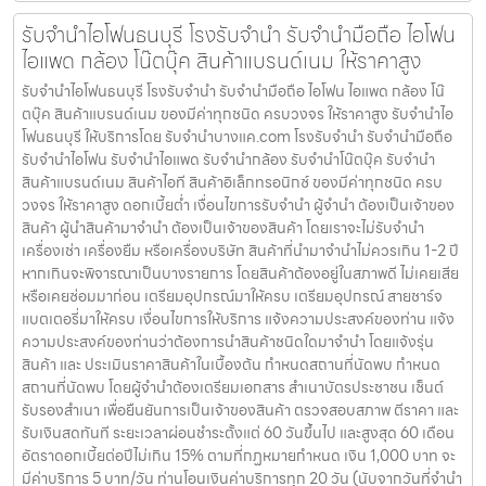
รับจำนำไอโฟนธนบุรี โรงรับจำนำ รับจำนำมือถือ ไอโฟน
ไอแพด กล้อง โน๊ตบุ๊ค สินค้าแบรนด์เนม ให้ราคาสูง
รับจำนำไอโฟนธนบุรี โรงรับจำนำ รับจำนำมือถือ ไอโฟน ไอแพด กล้อง โน๊
ตบุ๊ค สินค้าแบรนด์เนม ของมีค่าทุกชนิด ครบวงจร ให้ราคาสูง รับจำนำไอ
โฟนธนบุรี ให้บริการโดย รับจํานําบางแค.com โรงรับจำนำ รับจำนำมือถือ
รับจำนำไอโฟน รับจำนำไอแพด รับจำนำกล้อง รับจำนำโน๊ตบุ๊ค รับจำนำ
สินค้าแบรนด์เนม สินค้าไอที สินค้าอิเล็กทรอนิกซ์ ของมีค่าทุกชนิด ครบ
วงจร ให้ราคาสูง ดอกเบี้ยต่ำ เงื่อนไขการรับจำนำ ผู้จำนำ ต้องเป็นเจ้าของ
สินค้า ผู้นำสินค้ามาจำนำ ต้องเป็นเจ้าของสินค้า โดยเราจะไม่รับจำนำ
เครื่องเช่า เครื่องยืม หรือเครื่องบริษัท สินค้าที่นำมาจำนำไม่ควรเกิน 1-2 ปี
หากเกินจะพิจารณาเป็นบางรายการ โดยสินค้าต้องอยู่ในสภาพดี ไม่เคยเสีย
หรือเคยซ่อมมาก่อน เตรียมอุปกรณ์มาให้ครบ เตรียมอุปกรณ์ สายชาร์จ
แบตเตอรี่มาให้ครบ เงื่อนไขการให้บริการ แจ้งความประสงค์ของท่าน แจ้ง
ความประสงค์ของท่านว่าต้องการนำสินค้าชนิดใดมาจำนำ โดยแจ้งรุ่น
สินค้า และ ประเมินราคาสินค้าในเบื้องต้น กำหนดสถานที่นัดพบ กำหนด
สถานที่นัดพบ โดยผู้จำนำต้องเตรียมเอกสาร สำเนาบัตรประชาชน เซ็นต์
รับรองสำเนา เพื่อยืนยันการเป็นเจ้าของสินค้า ตรวจสอบสภาพ ตีราคา และ
รับเงินสดทันที ระยะเวลาผ่อนชำระตั้งแต่ 60 วันขึ้นไป และสูงสุด 60 เดือน
อัตราดอกเบี้ยต่อปีไม่เกิน 15% ตามที่กฏหมายกำหนด เงิน 1,000 บาท จะ
มีค่าบริการ 5 บาท/วัน ท่านโอนเงินค่าบริการทุก 20 วัน (นับจากวันที่จำนำ