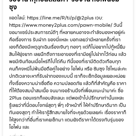
ซุง
แอดไลน์: https://line.me/R/ti/p/@2plus เวบ:
https://www.money2plus.com/pawn-mobile/ วันนี้
ขอมาแชร์ประสบการณ์ดีๆ ที่หลายคนอาจจะกำลังมองหาอยู่ค่ะ
คือเรื่องการ รับฝาก ของนี่แหละ บอกเลยว่ามีหลายครั้งที่เรา
เองก็ต้องมีเหตุฉุกเฉินเรื่องเงินๆ ทองๆ แต่ก็ไม่อยากไปกู้หนี้ยืม
สินให้ยุ่งยาก เลยนึกถึงการเอาของที่เรามีอยู่ไปฝากไว้ก่อน แล้ว
พอมีเงินก้อนเมื่อไหร่ก็ไปไถ่คืน ทีนี้ของที่เรามีติดตัวเกือบทุก
คนก็คงหนีไม่พ้นมือถือคู่ใจอย่าง ไอโฟน หรือ ซัมซุง ใช่ไหมล่ะคะ
ปกติเวลาจะหาที่รับฝากของแบบนี้ เราก็จะเช็กข้อมูลเยอะหน่อย
ทั้งเรื่องความน่าเชื่อถือ ความปลอดภัย แล้วก็ที่สำคัญคือ ราคา
ที่ให้ต้องสมน้ำสมเนื้อ จนมาเจอร้านนึงที่เพื่อนแนะนำมาค่ะ ชื่อ
2Plus ตอนแรกก็แอบลังเลนะ แต่พอเข้าไปปรึกษาเท่านั้นแหละ
รู้เลยว่าที่นี่ตอบโจทย์สุดๆ พี่ๆ เจ้าหน้าที่ ให้คำปรึกษาดีมาก เป็น
กันเองสุดๆ ทำให้เรารู้สึกสบายใจที่จะคุยด้วยเลยค่ะ เรื่องราคาก็
ให้สูงกว่าที่อื่นที่เราเคยเช็กมา แถมยังตีราคาได้ตรงกับรุ่นของ
ไอโฟน และ