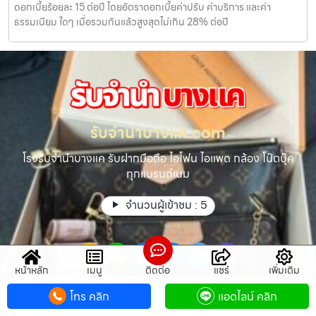
ดอกเบี้ยร้อยละ 15 ต่อปี โดยอัตราดอกเบี้ยค่าปรับ ค่าบริการ และค่า
ธรรมเนียม ใดๆ เมื่อรวมกันแล้วสูงสุดไม่เกิน 28% ต่อปี
รับจํานําบางแค.com
โรงรับจำนำบางแค รับฝากมือถือ ไอโฟน ไอแพด กล้อง โน๊ตบุ๊ค
ทุกแบรนด์เนม
จำนวนผู้เข้าชม :
5
หน้าหลัก
เมนู
ติดต่อ
แชร์
เพิ่มเติม
โทร คลิก
แอดไลน์ คลิก
แผนผังเว็บไซต์