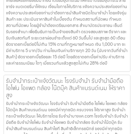
เคยเสียหรือเคยซ่อมมาก่อน เตรียมอุปกรณ์มาให้ครบ เตรียมอุปกรณ์ สาย
ชาร์จ แบตเตอรี่มาให้ครบ เงื่อนไขการให้บริการ แจ้งความประสงค์ของท่าน
แจ้งความประสงค์ของท่านว่าต้องการนำสินค้าชนิดใดมาจำนำ โดยแจ้งรุ่น
สินค้า และ ประเมินราคาสินค้าในเบื้องต้น กำหนดสถานที่นัดพบ กำหนด
สถานที่นัดพบ โดยผู้จำนำต้องเตรียมเอกสาร สำเนาบัตรประชาชน เซ็นต์
รับรองสำเนา เพื่อยืนยันการเป็นเจ้าของสินค้า ตรวจสอบสภาพ ตีราคา และ
รับเงินสดทันที ระยะเวลาผ่อนชำระตั้งแต่ 60 วันขึ้นไป และสูงสุด 60 เดือน
อัตราดอกเบี้ยต่อปีไม่เกิน 15% ตามที่กฏหมายกำหนด เงิน 1,000 บาท จะ
มีค่าบริการ 5 บาท/วัน ท่านโอนเงินค่าบริการทุก 20 วัน (นับจากวันที่จำนำ
สินค้า) อัตราดอกเบี้ยร้อยละ 15 ต่อปี โดยอัตราดอกเบี้ยค่าปรับ ค่าบริการ
และค่าธรรมเนียม ใดๆ เมื่อรวมกันแล้วสูงสุดไม่เกิน 28% ต่อปี
รับจำนำกระเป๋าแจ้งวัฒนะ โรงรับจำนำ รับจำนำมือถือ
ไอโฟน ไอแพด กล้อง โน๊ตบุ๊ค สินค้าแบรนด์เนม ให้ราคา
สูง
รับจำนำกระเป๋าแจ้งวัฒนะ โรงรับจำนำ รับจำนำมือถือ ไอโฟน ไอแพด กล้อง
โน๊ตบุ๊ค สินค้าแบรนด์เนม ของมีค่าทุกชนิด ครบวงจร ให้ราคาสูง รับจำนำ
กระเป๋าแจ้งวัฒนะ ให้บริการโดย รับจํานําบางแค.com โรงรับจำนำ รับจำนำ
มือถือ รับจำนำไอโฟน รับจำนำไอแพด รับจำนำกล้อง รับจำนำโน๊ตบุ๊ค รับ
จำนำสินค้าแบรนด์เนม สินค้าไอที สินค้าอิเล็กทรอนิกซ์ ของมีค่าทุกชนิด