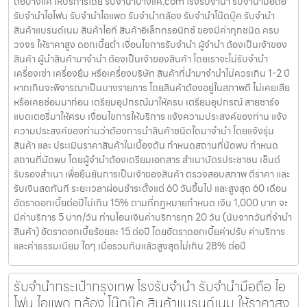
ถือบางแค ให้บริการโดย รับจํานําบางแค.com โรงรับจำนำ รับจำนำมือถือ
รับจำนำไอโฟน รับจำนำไอแพด รับจำนำกล้อง รับจำนำโน๊ตบุ๊ค รับจำนำ
สินค้าแบรนด์เนม สินค้าไอที สินค้าอิเล็กทรอนิกซ์ ของมีค่าทุกชนิด ครบ
วงจร ให้ราคาสูง ดอกเบี้ยต่ำ เงื่อนไขการรับจำนำ ผู้จำนำ ต้องเป็นเจ้าของ
สินค้า ผู้นำสินค้ามาจำนำ ต้องเป็นเจ้าของสินค้า โดยเราจะไม่รับจำนำ
เครื่องเช่า เครื่องยืม หรือเครื่องบริษัท สินค้าที่นำมาจำนำไม่ควรเกิน 1-2 ปี
หากเกินจะพิจารณาเป็นบางรายการ โดยสินค้าต้องอยู่ในสภาพดี ไม่เคยเสีย
หรือเคยซ่อมมาก่อน เตรียมอุปกรณ์มาให้ครบ เตรียมอุปกรณ์ สายชาร์จ
แบตเตอรี่มาให้ครบ เงื่อนไขการให้บริการ แจ้งความประสงค์ของท่าน แจ้ง
ความประสงค์ของท่านว่าต้องการนำสินค้าชนิดใดมาจำนำ โดยแจ้งรุ่น
สินค้า และ ประเมินราคาสินค้าในเบื้องต้น กำหนดสถานที่นัดพบ กำหนด
สถานที่นัดพบ โดยผู้จำนำต้องเตรียมเอกสาร สำเนาบัตรประชาชน เซ็นต์
รับรองสำเนา เพื่อยืนยันการเป็นเจ้าของสินค้า ตรวจสอบสภาพ ตีราคา และ
รับเงินสดทันที ระยะเวลาผ่อนชำระตั้งแต่ 60 วันขึ้นไป และสูงสุด 60 เดือน
อัตราดอกเบี้ยต่อปีไม่เกิน 15% ตามที่กฏหมายกำหนด เงิน 1,000 บาท จะ
มีค่าบริการ 5 บาท/วัน ท่านโอนเงินค่าบริการทุก 20 วัน (นับจากวันที่จำนำ
สินค้า) อัตราดอกเบี้ยร้อยละ 15 ต่อปี โดยอัตราดอกเบี้ยค่าปรับ ค่าบริการ
และค่าธรรมเนียม ใดๆ เมื่อรวมกันแล้วสูงสุดไม่เกิน 28% ต่อปี
รับจำนำกระเป๋ากรุงเทพ โรงรับจำนำ รับจำนำมือถือ ไอ
โฟน ไอแพด กล้อง โน๊ตบุ๊ค สินค้าแบรนด์เนม ให้ราคาสูง