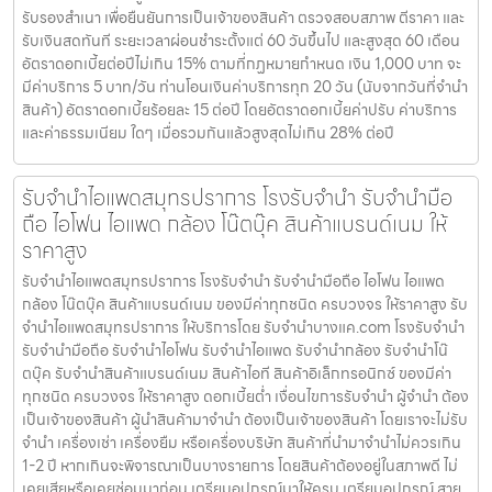
รับรองสำเนา เพื่อยืนยันการเป็นเจ้าของสินค้า ตรวจสอบสภาพ ตีราคา และ
รับเงินสดทันที ระยะเวลาผ่อนชำระตั้งแต่ 60 วันขึ้นไป และสูงสุด 60 เดือน
อัตราดอกเบี้ยต่อปีไม่เกิน 15% ตามที่กฏหมายกำหนด เงิน 1,000 บาท จะ
มีค่าบริการ 5 บาท/วัน ท่านโอนเงินค่าบริการทุก 20 วัน (นับจากวันที่จำนำ
สินค้า) อัตราดอกเบี้ยร้อยละ 15 ต่อปี โดยอัตราดอกเบี้ยค่าปรับ ค่าบริการ
และค่าธรรมเนียม ใดๆ เมื่อรวมกันแล้วสูงสุดไม่เกิน 28% ต่อปี
รับจำนำไอแพดสมุทรปราการ โรงรับจำนำ รับจำนำมือ
ถือ ไอโฟน ไอแพด กล้อง โน๊ตบุ๊ค สินค้าแบรนด์เนม ให้
ราคาสูง
รับจำนำไอแพดสมุทรปราการ โรงรับจำนำ รับจำนำมือถือ ไอโฟน ไอแพด
กล้อง โน๊ตบุ๊ค สินค้าแบรนด์เนม ของมีค่าทุกชนิด ครบวงจร ให้ราคาสูง รับ
จำนำไอแพดสมุทรปราการ ให้บริการโดย รับจํานําบางแค.com โรงรับจำนำ
รับจำนำมือถือ รับจำนำไอโฟน รับจำนำไอแพด รับจำนำกล้อง รับจำนำโน๊
ตบุ๊ค รับจำนำสินค้าแบรนด์เนม สินค้าไอที สินค้าอิเล็กทรอนิกซ์ ของมีค่า
ทุกชนิด ครบวงจร ให้ราคาสูง ดอกเบี้ยต่ำ เงื่อนไขการรับจำนำ ผู้จำนำ ต้อง
เป็นเจ้าของสินค้า ผู้นำสินค้ามาจำนำ ต้องเป็นเจ้าของสินค้า โดยเราจะไม่รับ
จำนำ เครื่องเช่า เครื่องยืม หรือเครื่องบริษัท สินค้าที่นำมาจำนำไม่ควรเกิน
1-2 ปี หากเกินจะพิจารณาเป็นบางรายการ โดยสินค้าต้องอยู่ในสภาพดี ไม่
เคยเสียหรือเคยซ่อมมาก่อน เตรียมอุปกรณ์มาให้ครบ เตรียมอุปกรณ์ สาย