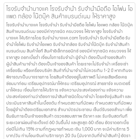
โรงรับจำนำบางแค โรงรับจำนำ รับจำนำมือถือ ไอโฟน ไอ
แพด กล้อง โน๊ตบุ๊ค สินค้าแบรนด์เนม ให้ราคาสูง
โรงรับจำนำบางแค โรงรับจำนำ รับจำนำมือถือ ไอโฟน ไอแพด กล้อง โน๊ตบุ๊ค
สินค้าแบรนด์เนม ของมีค่าทุกชนิด ครบวงจร ให้ราคาสูง โรงรับจำนำ
บางแค ให้บริการโดย รับจํานําบางแค.com โรงรับจำนำ รับจำนำมือถือ รับ
จำนำไอโฟน รับจำนำไอแพด รับจำนำกล้อง รับจำนำโน๊ตบุ๊ค รับจำนำสินค้า
แบรนด์เนม สินค้าไอที สินค้าอิเล็กทรอนิกซ์ ของมีค่าทุกชนิด ครบวงจร ให้
ราคาสูง ดอกเบี้ยต่ำ เงื่อนไขการรับจำนำ ผู้จำนำ ต้องเป็นเจ้าของสินค้า
ผู้นำสินค้ามาจำนำ ต้องเป็นเจ้าของสินค้า โดยเราจะไม่รับจำนำ เครื่องเช่า
เครื่องยืม หรือเครื่องบริษัท สินค้าที่นำมาจำนำไม่ควรเกิน 1-2 ปี หากเกินจะ
พิจารณาเป็นบางรายการ โดยสินค้าต้องอยู่ในสภาพดี ไม่เคยเสียหรือเคย
ซ่อมมาก่อน เตรียมอุปกรณ์มาให้ครบ เตรียมอุปกรณ์ สายชาร์จ แบตเตอรี่
มาให้ครบ เงื่อนไขการให้บริการ แจ้งความประสงค์ของท่าน แจ้งความ
ประสงค์ของท่านว่าต้องการนำสินค้าชนิดใดมาจำนำ โดยแจ้งรุ่นสินค้า และ
ประเมินราคาสินค้าในเบื้องต้น กำหนดสถานที่นัดพบ กำหนดสถานที่นัดพบ
โดยผู้จำนำต้องเตรียมเอกสาร สำเนาบัตรประชาชน เซ็นต์รับรองสำเนา เพื่อ
ยืนยันการเป็นเจ้าของสินค้า ตรวจสอบสภาพ ตีราคา และ รับเงินสดทันที
ระยะเวลาผ่อนชำระตั้งแต่ 60 วันขึ้นไป และสูงสุด 60 เดือน อัตราดอกเบี้ย
ต่อปีไม่เกิน 15% ตามที่กฏหมายกำหนด เงิน 1,000 บาท จะมีค่าบริการ 5
บาท/วัน ท่านโอนเงินค่าบริการทุก 20 วัน (นับจากวันที่จำนำสินค้า) อัตรา