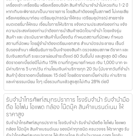
เครื่องเช่า เครื่องยืม หรือเครื่องบริษัท สินค้าที่นำมาจำนำไม่ควรเกิน 1-2 ปี
หากเกินจะพิจารณาเป็นบางรายการ โดยสินค้าต้องอยู่ในสภาพดี ไม่เคยเสีย
หรือเคยซ่อมมาก่อน เตรียมอุปกรณ์มาให้ครบ เตรียมอุปกรณ์ สายชาร์จ
แบตเตอรี่มาให้ครบ เงื่อนไขการให้บริการ แจ้งความประสงค์ของท่าน แจ้ง
ความประสงค์ของท่านว่าต้องการนำสินค้าชนิดใดมาจำนำ โดยแจ้งรุ่น
สินค้า และ ประเมินราคาสินค้าในเบื้องต้น กำหนดสถานที่นัดพบ กำหนด
สถานที่นัดพบ โดยผู้จำนำต้องเตรียมเอกสาร สำเนาบัตรประชาชน เซ็นต์
รับรองสำเนา เพื่อยืนยันการเป็นเจ้าของสินค้า ตรวจสอบสภาพ ตีราคา และ
รับเงินสดทันที ระยะเวลาผ่อนชำระตั้งแต่ 60 วันขึ้นไป และสูงสุด 60 เดือน
อัตราดอกเบี้ยต่อปีไม่เกิน 15% ตามที่กฏหมายกำหนด เงิน 1,000 บาท จะ
มีค่าบริการ 5 บาท/วัน ท่านโอนเงินค่าบริการทุก 20 วัน (นับจากวันที่จำนำ
สินค้า) อัตราดอกเบี้ยร้อยละ 15 ต่อปี โดยอัตราดอกเบี้ยค่าปรับ ค่าบริการ
และค่าธรรมเนียม ใดๆ เมื่อรวมกันแล้วสูงสุดไม่เกิน 28% ต่อปี
รับจำนำโทรศัพท์สมุทรปราการ โรงรับจำนำ รับจำนำมือ
ถือ ไอโฟน ไอแพด กล้อง โน๊ตบุ๊ค สินค้าแบรนด์เนม ให้
ราคาสูง
รับจำนำโทรศัพท์สมุทรปราการ โรงรับจำนำ รับจำนำมือถือ ไอโฟน ไอแพด
กล้อง โน๊ตบุ๊ค สินค้าแบรนด์เนม ของมีค่าทุกชนิด ครบวงจร ให้ราคาสูง รับ
จำนำโทรศัพท์สมุทรปราการ ให้บริการโดย รับจํานําบางแค.com โรงรับ