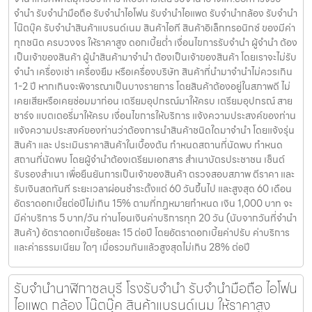
จำนำ รับจำนำมือถือ รับจำนำไอโฟน รับจำนำไอแพด รับจำนำกล้อง รับจำนำ
โน๊ตบุ๊ค รับจำนำสินค้าแบรนด์เนม สินค้าไอที สินค้าอิเล็กทรอนิกซ์ ของมีค่า
ทุกชนิด ครบวงจร ให้ราคาสูง ดอกเบี้ยต่ำ เงื่อนไขการรับจำนำ ผู้จำนำ ต้อง
เป็นเจ้าของสินค้า ผู้นำสินค้ามาจำนำ ต้องเป็นเจ้าของสินค้า โดยเราจะไม่รับ
จำนำ เครื่องเช่า เครื่องยืม หรือเครื่องบริษัท สินค้าที่นำมาจำนำไม่ควรเกิน
1-2 ปี หากเกินจะพิจารณาเป็นบางรายการ โดยสินค้าต้องอยู่ในสภาพดี ไม่
เคยเสียหรือเคยซ่อมมาก่อน เตรียมอุปกรณ์มาให้ครบ เตรียมอุปกรณ์ สาย
ชาร์จ แบตเตอรี่มาให้ครบ เงื่อนไขการให้บริการ แจ้งความประสงค์ของท่าน
แจ้งความประสงค์ของท่านว่าต้องการนำสินค้าชนิดใดมาจำนำ โดยแจ้งรุ่น
สินค้า และ ประเมินราคาสินค้าในเบื้องต้น กำหนดสถานที่นัดพบ กำหนด
สถานที่นัดพบ โดยผู้จำนำต้องเตรียมเอกสาร สำเนาบัตรประชาชน เซ็นต์
รับรองสำเนา เพื่อยืนยันการเป็นเจ้าของสินค้า ตรวจสอบสภาพ ตีราคา และ
รับเงินสดทันที ระยะเวลาผ่อนชำระตั้งแต่ 60 วันขึ้นไป และสูงสุด 60 เดือน
อัตราดอกเบี้ยต่อปีไม่เกิน 15% ตามที่กฏหมายกำหนด เงิน 1,000 บาท จะ
มีค่าบริการ 5 บาท/วัน ท่านโอนเงินค่าบริการทุก 20 วัน (นับจากวันที่จำนำ
สินค้า) อัตราดอกเบี้ยร้อยละ 15 ต่อปี โดยอัตราดอกเบี้ยค่าปรับ ค่าบริการ
และค่าธรรมเนียม ใดๆ เมื่อรวมกันแล้วสูงสุดไม่เกิน 28% ต่อปี
รับจำนำนาฬิกาชลบุรี โรงรับจำนำ รับจำนำมือถือ ไอโฟน
ไอแพด กล้อง โน๊ตบุ๊ค สินค้าแบรนด์เนม ให้ราคาสูง