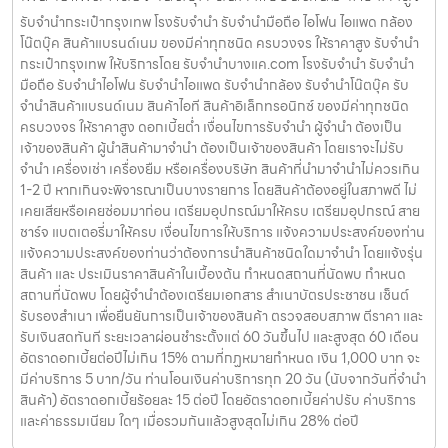
รับจำนำกระเป๋ากรุงเทพ โรงรับจำนำ รับจำนำมือถือ ไอโฟน ไอแพด กล้อง
โน๊ตบุ๊ค สินค้าแบรนด์เนม ของมีค่าทุกชนิด ครบวงจร ให้ราคาสูง รับจำนำ
กระเป๋ากรุงเทพ ให้บริการโดย รับจํานําบางแค.com โรงรับจำนำ รับจำนำ
มือถือ รับจำนำไอโฟน รับจำนำไอแพด รับจำนำกล้อง รับจำนำโน๊ตบุ๊ค รับ
จำนำสินค้าแบรนด์เนม สินค้าไอที สินค้าอิเล็กทรอนิกซ์ ของมีค่าทุกชนิด
ครบวงจร ให้ราคาสูง ดอกเบี้ยต่ำ เงื่อนไขการรับจำนำ ผู้จำนำ ต้องเป็น
เจ้าของสินค้า ผู้นำสินค้ามาจำนำ ต้องเป็นเจ้าของสินค้า โดยเราจะไม่รับ
จำนำ เครื่องเช่า เครื่องยืม หรือเครื่องบริษัท สินค้าที่นำมาจำนำไม่ควรเกิน
1-2 ปี หากเกินจะพิจารณาเป็นบางรายการ โดยสินค้าต้องอยู่ในสภาพดี ไม่
เคยเสียหรือเคยซ่อมมาก่อน เตรียมอุปกรณ์มาให้ครบ เตรียมอุปกรณ์ สาย
ชาร์จ แบตเตอรี่มาให้ครบ เงื่อนไขการให้บริการ แจ้งความประสงค์ของท่าน
แจ้งความประสงค์ของท่านว่าต้องการนำสินค้าชนิดใดมาจำนำ โดยแจ้งรุ่น
สินค้า และ ประเมินราคาสินค้าในเบื้องต้น กำหนดสถานที่นัดพบ กำหนด
สถานที่นัดพบ โดยผู้จำนำต้องเตรียมเอกสาร สำเนาบัตรประชาชน เซ็นต์
รับรองสำเนา เพื่อยืนยันการเป็นเจ้าของสินค้า ตรวจสอบสภาพ ตีราคา และ
รับเงินสดทันที ระยะเวลาผ่อนชำระตั้งแต่ 60 วันขึ้นไป และสูงสุด 60 เดือน
อัตราดอกเบี้ยต่อปีไม่เกิน 15% ตามที่กฏหมายกำหนด เงิน 1,000 บาท จะ
มีค่าบริการ 5 บาท/วัน ท่านโอนเงินค่าบริการทุก 20 วัน (นับจากวันที่จำนำ
สินค้า) อัตราดอกเบี้ยร้อยละ 15 ต่อปี โดยอัตราดอกเบี้ยค่าปรับ ค่าบริการ
และค่าธรรมเนียม ใดๆ เมื่อรวมกันแล้วสูงสุดไม่เกิน 28% ต่อปี