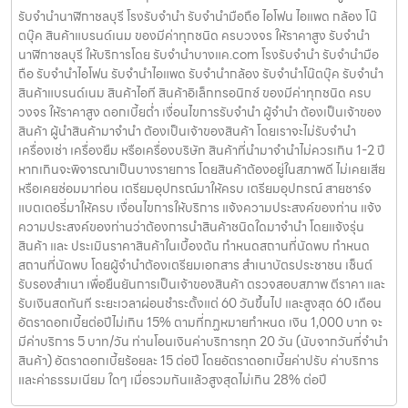
รับจำนำนาฬิกาชลบุรี โรงรับจำนำ รับจำนำมือถือ ไอโฟน ไอแพด กล้อง โน๊
ตบุ๊ค สินค้าแบรนด์เนม ของมีค่าทุกชนิด ครบวงจร ให้ราคาสูง รับจำนำ
นาฬิกาชลบุรี ให้บริการโดย รับจํานําบางแค.com โรงรับจำนำ รับจำนำมือ
ถือ รับจำนำไอโฟน รับจำนำไอแพด รับจำนำกล้อง รับจำนำโน๊ตบุ๊ค รับจำนำ
สินค้าแบรนด์เนม สินค้าไอที สินค้าอิเล็กทรอนิกซ์ ของมีค่าทุกชนิด ครบ
วงจร ให้ราคาสูง ดอกเบี้ยต่ำ เงื่อนไขการรับจำนำ ผู้จำนำ ต้องเป็นเจ้าของ
สินค้า ผู้นำสินค้ามาจำนำ ต้องเป็นเจ้าของสินค้า โดยเราจะไม่รับจำนำ
เครื่องเช่า เครื่องยืม หรือเครื่องบริษัท สินค้าที่นำมาจำนำไม่ควรเกิน 1-2 ปี
หากเกินจะพิจารณาเป็นบางรายการ โดยสินค้าต้องอยู่ในสภาพดี ไม่เคยเสีย
หรือเคยซ่อมมาก่อน เตรียมอุปกรณ์มาให้ครบ เตรียมอุปกรณ์ สายชาร์จ
แบตเตอรี่มาให้ครบ เงื่อนไขการให้บริการ แจ้งความประสงค์ของท่าน แจ้ง
ความประสงค์ของท่านว่าต้องการนำสินค้าชนิดใดมาจำนำ โดยแจ้งรุ่น
สินค้า และ ประเมินราคาสินค้าในเบื้องต้น กำหนดสถานที่นัดพบ กำหนด
สถานที่นัดพบ โดยผู้จำนำต้องเตรียมเอกสาร สำเนาบัตรประชาชน เซ็นต์
รับรองสำเนา เพื่อยืนยันการเป็นเจ้าของสินค้า ตรวจสอบสภาพ ตีราคา และ
รับเงินสดทันที ระยะเวลาผ่อนชำระตั้งแต่ 60 วันขึ้นไป และสูงสุด 60 เดือน
อัตราดอกเบี้ยต่อปีไม่เกิน 15% ตามที่กฏหมายกำหนด เงิน 1,000 บาท จะ
มีค่าบริการ 5 บาท/วัน ท่านโอนเงินค่าบริการทุก 20 วัน (นับจากวันที่จำนำ
สินค้า) อัตราดอกเบี้ยร้อยละ 15 ต่อปี โดยอัตราดอกเบี้ยค่าปรับ ค่าบริการ
และค่าธรรมเนียม ใดๆ เมื่อรวมกันแล้วสูงสุดไม่เกิน 28% ต่อปี