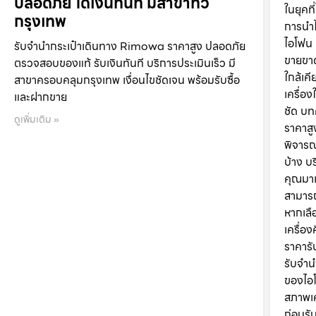
ปลอดภัย ได้เงินทันที มีสาขาทั่ว
ในยุค
กรุงเทพ
การนำไ
ไอโฟน 
รับจำนำกระเป๋าเดินทาง Rimowa ราคาสูง ปลอดภัย
ขายขาด
ตรวจสอบของแท้ รับเงินทันที บริการประเมินเร็ว มี
ใกล้เค
สาขาครอบคลุมกรุงเทพ เงื่อนไขชัดเจน พร้อมรับซื้อ
เครื่อง
และฝากขาย
ชัด บท
ดูเพิ่มเติม »
ราคาสู
พิจารณ
บ้าง บ
คุณมาเ
สามารถ
หากเลื
เครื่อง
ราคารั
รับจำน
ของไอโ
สภาพเค
ก่อนรั