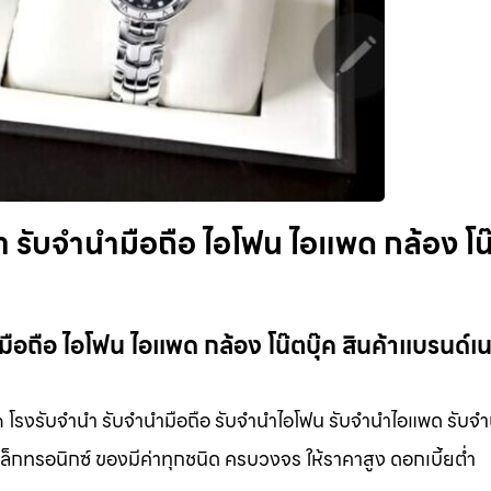
 รับจำนำมือถือ ไอโฟน ไอแพด กล้อง โน
อถือ ไอโฟน ไอแพด กล้อง โน๊ตบุ๊ค สินค้าแบรนด์เ
m โรงรับจำนำ รับจำนำมือถือ รับจำนำไอโฟน รับจำนำไอแพด รับจ
ิเล็กทรอนิกซ์ ของมีค่าทุกชนิด ครบวงจร ให้ราคาสูง ดอกเบี้ยต่ำ