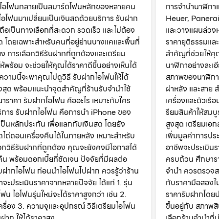
ที่ไอโฟนกลายเป็นสมาร์ตโฟนหลักของหลายคน
การจำนำนาฬิกาแ
อโฟนมาเปลี่ยนเป็นเงินสดด้วยบริการ รับฝาก
Heuer, Panerai ใ
ถือเป็นทางเลือกที่สะดวก รวดเร็ว และไม่ต้อง
และวางแผนล่วงหน้
 โดยเฉพาะสำหรับคนที่อยู่ย่านบางแคและพื้นที่
ราคายุติธรรมและ
ียง การเลือกวิธีรับฝากที่ถูกต้องและเตรียม
สำคัญที่ช่วยให้
ให้พร้อม จะช่วยให้คุณได้ราคาดีขึ้นอย่างเห็นได้
นาฬิกาอย่างละเ
ความนี้จะพาคุณไปดูวิธี รับฝากไอโฟนให้ได้
สภาพของนาฬิกาให
งสุด พร้อมแนะนำจุดสำคัญที่ร้านรับจำนำใช้
ฝาหลัง และสาย 
าราคา รับฝากไอโฟน คืออะไร เหมาะกับใคร
เครื่องและตัวเรื
ริการ รับฝากไอโฟน คือการนำ iPhone ของ
รียมสินค้าให้สมบ
ป็นหลักประกัน เพื่อแลกกับเงินสด โดยยัง
สูงสุด เตรียมเ
ไถ่ถอนเครื่องคืนได้ในภายหลัง เหมาะสำหรับ
เพิ่มมูลค่าการปร
อกวิธีรับฝากที่ถูกต้อง คุณจะยังคงมีโอกาสได้
อาชีพจะประเมินร
คืน พร้อมดอกเบี้ยที่ชัดเจน ปัจจัยที่มีผลต่อ
ครบถ้วน ศึกษาร
บฝากไอโฟน ก่อนนำไอโฟนไปฝาก ควรรู้ว่าร้าน
จำนำ ควรตรวจส
ำจะประเมินราคาจากหลายปัจจัย ได้แก่ 1. รุ่น
กับราคามือสองในต
ฟน ไอโฟนรุ่นใหม่จะได้ราคาสูงกว่า เช่น 2.
ราคารับฝากโดยป
รื่อง 3. ความจุและอุปกรณ์ วิธีเตรียมไอโฟน
ขึ้นอยู่กับ สภา
บฝาก ให้ได้ราคาสูง
เลือกร้านจำนำที่น่