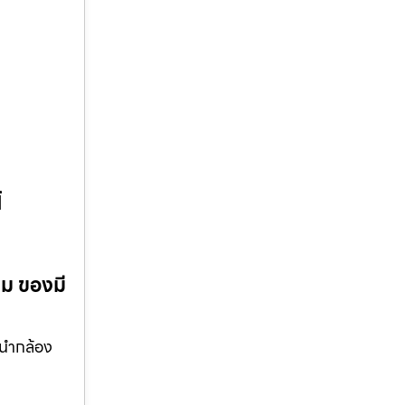
๊
นม ของมี
ำนำกล้อง