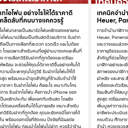
ากไอโฟน อย่างไรให้ได้ราคาดี
เทคนิคจำนำ
คล็ดลับที่คนบางแคควรรู้
Heuer, Pan
ที่ไอโฟนกลายเป็นสมาร์ตโฟนหลักของหลายคน
การจำนำนาฬิกาแ
อโฟนมาเปลี่ยนเป็นเงินสดด้วยบริการ รับฝาก
Heuer, Panerai ใ
ถือเป็นทางเลือกที่สะดวก รวดเร็ว และไม่ต้อง
และวางแผนล่วงหน้
 โดยเฉพาะสำหรับคนที่อยู่ย่านบางแคและพื้นที่
ราคายุติธรรมและ
ียง การเลือกวิธีรับฝากที่ถูกต้องและเตรียม
สำคัญที่ช่วยให้
ให้พร้อม จะช่วยให้คุณได้ราคาดีขึ้นอย่างเห็นได้
นาฬิกาอย่างละเ
ความนี้จะพาคุณไปดูวิธี รับฝากไอโฟนให้ได้
สภาพของนาฬิกาให
งสุด พร้อมแนะนำจุดสำคัญที่ร้านรับจำนำใช้
ฝาหลัง และสาย 
าราคา รับฝากไอโฟน คืออะไร เหมาะกับใคร
เครื่องและตัวเรื
ริการ รับฝากไอโฟน คือการนำ iPhone ของ
รียมสินค้าให้สมบ
ป็นหลักประกัน เพื่อแลกกับเงินสด โดยยัง
สูงสุด เตรียมเ
ไถ่ถอนเครื่องคืนได้ในภายหลัง เหมาะสำหรับ
เพิ่มมูลค่าการปร
อกวิธีรับฝากที่ถูกต้อง คุณจะยังคงมีโอกาสได้
อาชีพจะประเมินร
คืน พร้อมดอกเบี้ยที่ชัดเจน ปัจจัยที่มีผลต่อ
ครบถ้วน ศึกษาร
บฝากไอโฟน ก่อนนำไอโฟนไปฝาก ควรรู้ว่าร้าน
จำนำ ควรตรวจส