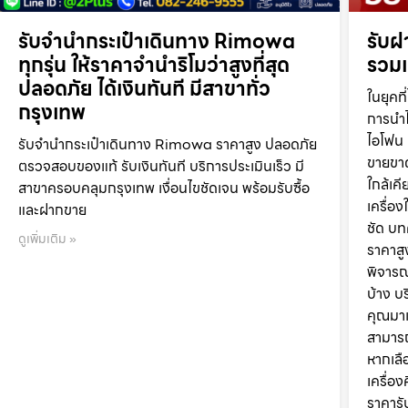
รับจำนำกระเป๋าเดินทาง Rimowa
รับฝ
ทุกรุ่น ให้ราคาจำนำริโมว่าสูงที่สุด
รวมเ
ปลอดภัย ได้เงินทันที มีสาขาทั่ว
ในยุค
กรุงเทพ
การนำไ
ไอโฟน 
รับจำนำกระเป๋าเดินทาง Rimowa ราคาสูง ปลอดภัย
ขายขาด
ตรวจสอบของแท้ รับเงินทันที บริการประเมินเร็ว มี
ใกล้เค
สาขาครอบคลุมกรุงเทพ เงื่อนไขชัดเจน พร้อมรับซื้อ
เครื่อง
และฝากขาย
ชัด บท
ดูเพิ่มเติม »
ราคาสู
พิจารณ
บ้าง บ
คุณมาเ
สามารถ
หากเลื
เครื่อง
ราคารั