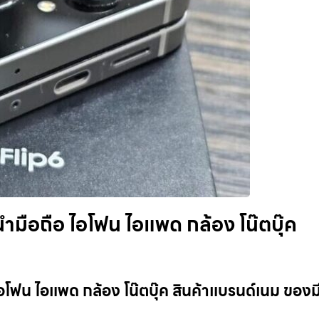
ำมือถือ ไอโฟน ไอแพด กล้อง โน๊ตบุ๊ค
อโฟน ไอแพด กล้อง โน๊ตบุ๊ค สินค้าแบรนด์เนม ของมี