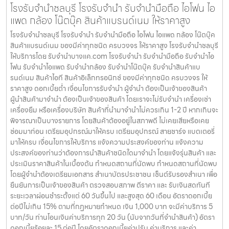
โรงรับจำนำชลบุรี โรงรับจำนำ รับจำนำมือถือ ไอโฟน ไอ
แพด กล้อง โน๊ตบุ๊ค สินค้าแบรนด์เนม ให้ราคาสูง
โรงรับจำนำชลบุรี โรงรับจำนำ รับจำนำมือถือ ไอโฟน ไอแพด กล้อง โน๊ตบุ๊ค
สินค้าแบรนด์เนม ของมีค่าทุกชนิด ครบวงจร ให้ราคาสูง โรงรับจำนำชลบุรี
ให้บริการโดย รับจํานําบางแค.com โรงรับจำนำ รับจำนำมือถือ รับจำนำไอ
โฟน รับจำนำไอแพด รับจำนำกล้อง รับจำนำโน๊ตบุ๊ค รับจำนำสินค้าแบ
รนด์เนม สินค้าไอที สินค้าอิเล็กทรอนิกซ์ ของมีค่าทุกชนิด ครบวงจร ให้
ราคาสูง ดอกเบี้ยต่ำ เงื่อนไขการรับจำนำ ผู้จำนำ ต้องเป็นเจ้าของสินค้า
ผู้นำสินค้ามาจำนำ ต้องเป็นเจ้าของสินค้า โดยเราจะไม่รับจำนำ เครื่องเช่า
เครื่องยืม หรือเครื่องบริษัท สินค้าที่นำมาจำนำไม่ควรเกิน 1-2 ปี หากเกินจะ
พิจารณาเป็นบางรายการ โดยสินค้าต้องอยู่ในสภาพดี ไม่เคยเสียหรือเคย
ซ่อมมาก่อน เตรียมอุปกรณ์มาให้ครบ เตรียมอุปกรณ์ สายชาร์จ แบตเตอรี่
มาให้ครบ เงื่อนไขการให้บริการ แจ้งความประสงค์ของท่าน แจ้งความ
ประสงค์ของท่านว่าต้องการนำสินค้าชนิดใดมาจำนำ โดยแจ้งรุ่นสินค้า และ
ประเมินราคาสินค้าในเบื้องต้น กำหนดสถานที่นัดพบ กำหนดสถานที่นัดพบ
โดยผู้จำนำต้องเตรียมเอกสาร สำเนาบัตรประชาชน เซ็นต์รับรองสำเนา เพื่อ
ยืนยันการเป็นเจ้าของสินค้า ตรวจสอบสภาพ ตีราคา และ รับเงินสดทันที
ระยะเวลาผ่อนชำระตั้งแต่ 60 วันขึ้นไป และสูงสุด 60 เดือน อัตราดอกเบี้ย
ต่อปีไม่เกิน 15% ตามที่กฏหมายกำหนด เงิน 1,000 บาท จะมีค่าบริการ 5
บาท/วัน ท่านโอนเงินค่าบริการทุก 20 วัน (นับจากวันที่จำนำสินค้า) อัตรา
ดอกเบี้ยร้อยละ 15 ต่อปี โดยอัตราดอกเบี้ยค่าปรับ ค่าบริการ และค่า