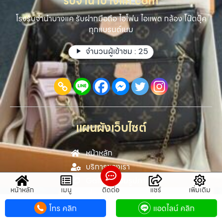
รับจํานําบางแค.com
โรงรับจำนำบางแค รับฝากมือถือ ไอโฟน ไอแพด กล้อง โน๊ตบุ๊ค
ทุกแบรนด์เนม
จำนวนผู้เข้าชม :
25
แผนผังเว็บไซต์
หน้าหลัก
บริการของเรา
Gallery รวมรูปภาพ
หน้าหลัก
เมนู
ติดต่อ
แชร์
เพิ่มเติม
เกี่ยวกับเรา
ติดต่อเรา
โทร คลิก
แอดไลน์ คลิก