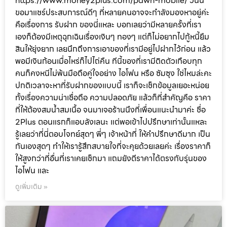
https://www.money2plus.com/pawn-mobile/ วันนี้
ขอมาแชร์ประสบการณ์ดีๆ ที่หลายคนอาจจะกำลังมองหาอยู่ค่ะ
คือเรื่องการ รับฝาก ของนี่แหละ บอกเลยว่ามีหลายครั้งที่เรา
เองก็ต้องมีเหตุฉุกเฉินเรื่องเงินๆ ทองๆ แต่ก็ไม่อยากไปกู้หนี้ยืม
สินให้ยุ่งยาก เลยนึกถึงการเอาของที่เรามีอยู่ไปฝากไว้ก่อน แล้ว
พอมีเงินก้อนเมื่อไหร่ก็ไปไถ่คืน ทีนี้ของที่เรามีติดตัวเกือบทุก
คนก็คงหนีไม่พ้นมือถือคู่ใจอย่าง ไอโฟน หรือ ซัมซุง ใช่ไหมล่ะคะ
ปกติเวลาจะหาที่รับฝากของแบบนี้ เราก็จะเช็กข้อมูลเยอะหน่อย
ทั้งเรื่องความน่าเชื่อถือ ความปลอดภัย แล้วก็ที่สำคัญคือ ราคา
ที่ให้ต้องสมน้ำสมเนื้อ จนมาเจอร้านนึงที่เพื่อนแนะนำมาค่ะ ชื่อ
2Plus ตอนแรกก็แอบลังเลนะ แต่พอเข้าไปปรึกษาเท่านั้นแหละ
รู้เลยว่าที่นี่ตอบโจทย์สุดๆ พี่ๆ เจ้าหน้าที่ ให้คำปรึกษาดีมาก เป็น
กันเองสุดๆ ทำให้เรารู้สึกสบายใจที่จะคุยด้วยเลยค่ะ เรื่องราคาก็
ให้สูงกว่าที่อื่นที่เราเคยเช็กมา แถมยังตีราคาได้ตรงกับรุ่นของ
ไอโฟน และ
ดูเพิ่มเติม »