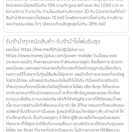
อัตราดอกเบี้ยต่อปีไม่เกิน 15% ตามที่กฏหมายกำหนด เงิน 1,000 บาท จะ
มีค่าบริการ 5 บาท/วัน ท่านโอนเงินค่าบริการทุก 20 วัน (นับจากวันที่จำนำ
สินค้า) อัตราดอกเบี้ยร้อยละ 15 ต่อปี โดยอัตราดอกเบี้ยค่าปรับ ค่าบริการ
และค่าธรรมเนียม ใดๆ เมื่อรวมกันแล้วสูงสุดไม่เกิน 28% ต่อปี
รับจำนำทุกชนิดสินค้า-รับจำนำไอโฟนซัมซุง
แอดไลน์: https://line.me/R/ti/p/@2plus เวบ:
https://www.money2plus.com/pawn-mobile/ วันนี้ขอมาแชร์
ประสบการณ์ดีๆ ที่หลายคนอาจจะกำลังมองหาอยู่ค่ะ คือเรื่องการ รับฝาก
ของนี่แหละ บอกเลยว่ามีหลายครั้งที่เราเองก็ต้องมีเหตุฉุกเฉินเรื่องเงินๆ
ทองๆ แต่ก็ไม่อยากไปกู้หนี้ยืมสินให้ยุ่งยาก เลยนึกถึงการเอาของที่เรามีอยู่
ไปฝากไว้ก่อน แล้วพอมีเงินก้อนเมื่อไหร่ก็ไปไถ่คืน ทีนี้ของที่เรามีติดตัว
เกือบทุกคนก็คงหนีไม่พ้นมือถือคู่ใจอย่าง ไอโฟน หรือ ซัมซุง ใช่ไหมล่ะคะ
ปกติเวลาจะหาที่รับฝากของแบบนี้ เราก็จะเช็กข้อมูลเยอะหน่อย ทั้งเรื่อง
ความน่าเชื่อถือ ความปลอดภัย แล้วก็ที่สำคัญคือ ราคาที่ให้ต้องสมน้ำสม
เนื้อ จนมาเจอร้านนึงที่เพื่อนแนะนำมาค่ะ ชื่อ 2Plus ตอนแรกก็แอบลังเลนะ
แต่พอเข้าไปปรึกษาเท่านั้นแหละ รู้เลยว่าที่นี่ตอบโจทย์สุดๆ พี่ๆ เจ้าหน้าที่ ให้
คำปรึกษาดีมาก เป็นกันเองสุดๆ ทำให้เรารู้สึกสบายใจที่จะคุยด้วยเลยค่ะ
เรื่องราคาก็ให้สูงกว่าที่อื่นที่เราเคยเช็กมา แถมยังตีราคาได้ตรงกับรุ่นของ
ไอโฟน และ ซัมซุง ที่เราเอาไปฝากด้วยนะคะ ไม่มีการกดราคาให้เสียความ