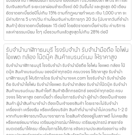
รับรองสำเนา เพื่อยืนยันการเป็นเจ้าของสินค้า ตรวจสอบสภาพ ตีราคา และ
รับเงินสดทันที ระยะเวลาผ่อนชำระตั้งแต่ 60 วันขึ้นไป และสูงสุด 60 เดือน
อัตราดอกเบี้ยต่อปีไม่เกิน 15% ตามที่กฏหมายกำหนด เงิน 1,000 บาท จะ
มีค่าบริการ 5 บาท/วัน ท่านโอนเงินค่าบริการทุก 20 วัน (นับจากวันที่จำนำ
สินค้า) อัตราดอกเบี้ยร้อยละ 15 ต่อปี โดยอัตราดอกเบี้ยค่าปรับ ค่าบริการ
และค่าธรรมเนียม ใดๆ เมื่อรวมกันแล้วสูงสุดไม่เกิน 28% ต่อปี
รับจำนำนาฬิกาธนบุรี โรงรับจำนำ รับจำนำมือถือ ไอโฟน
ไอแพด กล้อง โน๊ตบุ๊ค สินค้าแบรนด์เนม ให้ราคาสูง
รับจำนำนาฬิกาธนบุรี โรงรับจำนำ รับจำนำมือถือ ไอโฟน ไอแพด กล้อง โน๊
ตบุ๊ค สินค้าแบรนด์เนม ของมีค่าทุกชนิด ครบวงจร ให้ราคาสูง รับจำนำ
นาฬิกาธนบุรี ให้บริการโดย รับจํานําบางแค.com โรงรับจำนำ รับจำนำมือ
ถือ รับจำนำไอโฟน รับจำนำไอแพด รับจำนำกล้อง รับจำนำโน๊ตบุ๊ค รับจำนำ
สินค้าแบรนด์เนม สินค้าไอที สินค้าอิเล็กทรอนิกซ์ ของมีค่าทุกชนิด ครบ
วงจร ให้ราคาสูง ดอกเบี้ยต่ำ เงื่อนไขการรับจำนำ ผู้จำนำ ต้องเป็นเจ้าของ
สินค้า ผู้นำสินค้ามาจำนำ ต้องเป็นเจ้าของสินค้า โดยเราจะไม่รับจำนำ
เครื่องเช่า เครื่องยืม หรือเครื่องบริษัท สินค้าที่นำมาจำนำไม่ควรเกิน 1-2 ปี
หากเกินจะพิจารณาเป็นบางรายการ โดยสินค้าต้องอยู่ในสภาพดี ไม่เคยเสีย
หรือเคยซ่อมมาก่อน เตรียมอุปกรณ์มาให้ครบ เตรียมอุปกรณ์ สายชาร์จ
แบตเตอรี่มาให้ครบ เงื่อนไขการให้บริการ แจ้งความประสงค์ของท่าน แจ้ง