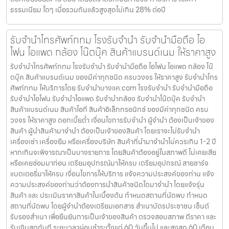
ธรรมเนียม ใดๆ เมื่อรวมกันแล้วสูงสุดไม่เกิน 28% ต่อปี
รับจำนำโทรศัพท์กทม โรงรับจำนำ รับจำนำมือถือ ไอ
โฟน ไอแพด กล้อง โน๊ตบุ๊ค สินค้าแบรนด์เนม ให้ราคาสูง
รับจำนำโทรศัพท์กทม โรงรับจำนำ รับจำนำมือถือ ไอโฟน ไอแพด กล้อง โน๊
ตบุ๊ค สินค้าแบรนด์เนม ของมีค่าทุกชนิด ครบวงจร ให้ราคาสูง รับจำนำโทร
ศัพท์กทม ให้บริการโดย รับจํานําบางแค.com โรงรับจำนำ รับจำนำมือถือ
รับจำนำไอโฟน รับจำนำไอแพด รับจำนำกล้อง รับจำนำโน๊ตบุ๊ค รับจำนำ
สินค้าแบรนด์เนม สินค้าไอที สินค้าอิเล็กทรอนิกซ์ ของมีค่าทุกชนิด ครบ
วงจร ให้ราคาสูง ดอกเบี้ยต่ำ เงื่อนไขการรับจำนำ ผู้จำนำ ต้องเป็นเจ้าของ
สินค้า ผู้นำสินค้ามาจำนำ ต้องเป็นเจ้าของสินค้า โดยเราจะไม่รับจำนำ
เครื่องเช่า เครื่องยืม หรือเครื่องบริษัท สินค้าที่นำมาจำนำไม่ควรเกิน 1-2 ปี
หากเกินจะพิจารณาเป็นบางรายการ โดยสินค้าต้องอยู่ในสภาพดี ไม่เคยเสีย
หรือเคยซ่อมมาก่อน เตรียมอุปกรณ์มาให้ครบ เตรียมอุปกรณ์ สายชาร์จ
แบตเตอรี่มาให้ครบ เงื่อนไขการให้บริการ แจ้งความประสงค์ของท่าน แจ้ง
ความประสงค์ของท่านว่าต้องการนำสินค้าชนิดใดมาจำนำ โดยแจ้งรุ่น
สินค้า และ ประเมินราคาสินค้าในเบื้องต้น กำหนดสถานที่นัดพบ กำหนด
สถานที่นัดพบ โดยผู้จำนำต้องเตรียมเอกสาร สำเนาบัตรประชาชน เซ็นต์
รับรองสำเนา เพื่อยืนยันการเป็นเจ้าของสินค้า ตรวจสอบสภาพ ตีราคา และ
รับเงินสดทันที ระยะเวลาผ่อนชำระตั้งแต่ 60 วันขึ้นไป และสูงสุด 60 เดือน