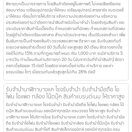
พิจารณาเป็นบางรายการ โดยสินค้าต้องอยู่ในสภาพดี ไม่เคยเสียหรือเคย
ซ่อมมาก่อน เตรียมอุปกรณ์มาให้ครบ เตรียมอุปกรณ์ สายชาร์จ แบตเตอรี่
มาให้ครบ เงื่อนไขการให้บริการ แจ้งความประสงค์ของท่าน แจ้งความ
ประสงค์ของท่านว่าต้องการนำสินค้าชนิดใดมาจำนำ โดยแจ้งรุ่นสินค้า และ
ประเมินราคาสินค้าในเบื้องต้น กำหนดสถานที่นัดพบ กำหนดสถานที่นัดพบ
โดยผู้จำนำต้องเตรียมเอกสาร สำเนาบัตรประชาชน เซ็นต์รับรองสำเนา เพื่อ
ยืนยันการเป็นเจ้าของสินค้า ตรวจสอบสภาพ ตีราคา และ รับเงินสดทันที
ระยะเวลาผ่อนชำระตั้งแต่ 60 วันขึ้นไป และสูงสุด 60 เดือน อัตราดอกเบี้ย
ต่อปีไม่เกิน 15% ตามที่กฏหมายกำหนด เงิน 1,000 บาท จะมีค่าบริการ 5
บาท/วัน ท่านโอนเงินค่าบริการทุก 20 วัน (นับจากวันที่จำนำสินค้า) อัตรา
ดอกเบี้ยร้อยละ 15 ต่อปี โดยอัตราดอกเบี้ยค่าปรับ ค่าบริการ และค่า
ธรรมเนียม ใดๆ เมื่อรวมกันแล้วสูงสุดไม่เกิน 28% ต่อปี
รับจำนำนาฬิกาบางแค โรงรับจำนำ รับจำนำมือถือ ไอ
โฟน ไอแพด กล้อง โน๊ตบุ๊ค สินค้าแบรนด์เนม ให้ราคาสูง
รับจำนำนาฬิกาบางแค โรงรับจำนำ รับจำนำมือถือ ไอโฟน ไอแพด กล้อง โน๊
ตบุ๊ค สินค้าแบรนด์เนม ของมีค่าทุกชนิด ครบวงจร ให้ราคาสูง รับจำนำ
นาฬิกาบางแค ให้บริการโดย รับจํานําบางแค.com โรงรับจำนำ รับจำนำมือ
ถือ รับจำนำไอโฟน รับจำนำไอแพด รับจำนำกล้อง รับจำนำโน๊ตบุ๊ค รับจำนำ
สินค้าแบรนด์เนม สินค้าไอที สินค้าอิเล็กทรอนิกซ์ ของมีค่าทุกชนิด ครบ