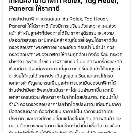
เทคนิคจำนำนาฬิกา Rolex, Tag Heuer,
Panerai ให้ราคาดี
การจำนำนาฬิกาแบรนด์เนม เช่น Rolex, Tag Heuer,
Panerai ให้ได้ราคาดี ต้องมีการเตรียมตัวและวางแผนล่วง
หน้า สำหรับลูกค้าที่ต้องการได้รับ ราคายุติธรรมและความ
ปลอดภัยสูงสุด เรามีเทคนิคสำคัญที่ช่วยให้คุณได้ราคาดีขึ้น
ตรวจสอบสภาพนาฬิกาอย่างละเอียด ก่อนนำไปจำนำ ควร
ตรวจสอบสภาพของนาฬิกาให้ครบทุกส่วน ทั้งตัวเรือน กระจก
ฝาหลัง และสาย สำหรับนาฬิกาแบรนด์เนม สภาพเครื่องและตัว
เรือนถือว่ามีผลต่อราคามากที่สุด การเตรียมสินค้าให้สมบูรณ์
จะช่วยให้คุณได้ ราคาประเมินสูงสุด เตรียมเอกสารให้ครบ
เอกสารสำคัญสามารถเพิ่มมูลค่าการประเมินของนาฬิกาได้
ร้านจำนำมืออาชีพจะประเมินราคาได้แม่นยำมากขึ้น หากมี
เอกสารครบถ้วน ศึกษาราคารับฝากโดยประมาณ ก่อนนำไป
จำนำ ควรตรวจสอบ ราคารับฝากโดยประมาณ เทียบกับราคา
มือสองในตลาด ตัวอย่างเช่น ราคานี้เป็น ราคารับฝากโดย
ประมาณ และอาจมีการเปลี่ยนแปลงขึ้นอยู่กับ สภาพสินค้าและ
ความต้องการของตลาด เลือกร้านจำนำที่น่าเชื่อถือ การเลือก
ร้านจำนำที่เชื่อถือได้เป็นปัจจัยสำคัญในการได้รับราคาดีและ