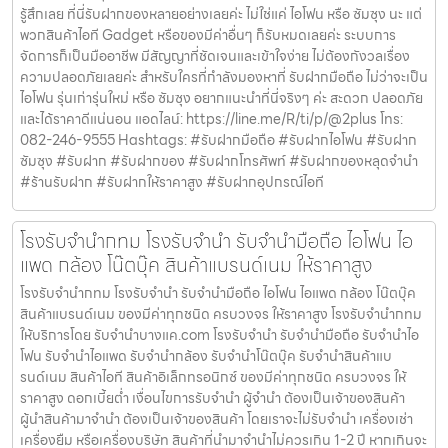
รู้สึกเลย ที่นี่รับฝากของหลายอย่างเลยค่ะ ไม่ใช่แค่ ไอโฟน หรือ ซัมซุง นะ แต่
พวกสินค้าไอที Gadget หรือของมีค่าอื่นๆ ก็รับหมดเลยค่ะ ระบบการ
จัดการก็เป็นมืออาชีพ มีสัญญาที่ชัดเจนและเข้าใจง่าย ไม่ต้องกังวลเรื่อง
ความปลอดภัยเลยค่ะ สำหรับใครที่กำลังมองหาที่ รับฝากมือถือ ไม่ว่าจะเป็น
ไอโฟน รุ่นเก่ารุ่นใหม่ หรือ ซัมซุง อยากแนะนำที่นี่จริงๆ ค่ะ สะดวก ปลอดภัย
และได้ราคาดีแน่นอน แอดไลน์: https://line.me/R/ti/p/@2plus โทร:
082-246-9555 Hashtags: #รับฝากมือถือ #รับฝากไอโฟน #รับฝาก
ซัมซุง #รับฝาก #รับฝากของ #รับฝากโทรศัพท์ #รับฝากของหลุดจำนำ
#ร้านรับฝาก #รับฝากให้ราคาสูง #รับฝากอุปกรณ์ไอที
โรงรับจำนำกทม โรงรับจำนำ รับจำนำมือถือ ไอโฟน ไอ
แพด กล้อง โน๊ตบุ๊ค สินค้าแบรนด์เนม ให้ราคาสูง
โรงรับจำนำกทม โรงรับจำนำ รับจำนำมือถือ ไอโฟน ไอแพด กล้อง โน๊ตบุ๊ค
สินค้าแบรนด์เนม ของมีค่าทุกชนิด ครบวงจร ให้ราคาสูง โรงรับจำนำกทม
ให้บริการโดย รับจํานําบางแค.com โรงรับจำนำ รับจำนำมือถือ รับจำนำไอ
โฟน รับจำนำไอแพด รับจำนำกล้อง รับจำนำโน๊ตบุ๊ค รับจำนำสินค้าแบ
รนด์เนม สินค้าไอที สินค้าอิเล็กทรอนิกซ์ ของมีค่าทุกชนิด ครบวงจร ให้
ราคาสูง ดอกเบี้ยต่ำ เงื่อนไขการรับจำนำ ผู้จำนำ ต้องเป็นเจ้าของสินค้า
ผู้นำสินค้ามาจำนำ ต้องเป็นเจ้าของสินค้า โดยเราจะไม่รับจำนำ เครื่องเช่า
เครื่องยืม หรือเครื่องบริษัท สินค้าที่นำมาจำนำไม่ควรเกิน 1-2 ปี หากเกินจะ