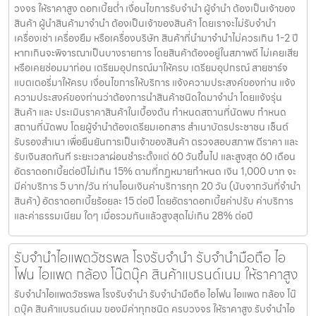
วงจร ให้ราคาสูง ดอกเบี้ยต่ำ เงื่อนไขการรับจำนำ ผู้จำนำ ต้องเป็นเจ้าของ
สินค้า ผู้นำสินค้ามาจำนำ ต้องเป็นเจ้าของสินค้า โดยเราจะไม่รับจำนำ
เครื่องเช่า เครื่องยืม หรือเครื่องบริษัท สินค้าที่นำมาจำนำไม่ควรเกิน 1-2 ปี
หากเกินจะพิจารณาเป็นบางรายการ โดยสินค้าต้องอยู่ในสภาพดี ไม่เคยเสีย
หรือเคยซ่อมมาก่อน เตรียมอุปกรณ์มาให้ครบ เตรียมอุปกรณ์ สายชาร์จ
แบตเตอรี่มาให้ครบ เงื่อนไขการให้บริการ แจ้งความประสงค์ของท่าน แจ้ง
ความประสงค์ของท่านว่าต้องการนำสินค้าชนิดใดมาจำนำ โดยแจ้งรุ่น
สินค้า และ ประเมินราคาสินค้าในเบื้องต้น กำหนดสถานที่นัดพบ กำหนด
สถานที่นัดพบ โดยผู้จำนำต้องเตรียมเอกสาร สำเนาบัตรประชาชน เซ็นต์
รับรองสำเนา เพื่อยืนยันการเป็นเจ้าของสินค้า ตรวจสอบสภาพ ตีราคา และ
รับเงินสดทันที ระยะเวลาผ่อนชำระตั้งแต่ 60 วันขึ้นไป และสูงสุด 60 เดือน
อัตราดอกเบี้ยต่อปีไม่เกิน 15% ตามที่กฏหมายกำหนด เงิน 1,000 บาท จะ
มีค่าบริการ 5 บาท/วัน ท่านโอนเงินค่าบริการทุก 20 วัน (นับจากวันที่จำนำ
สินค้า) อัตราดอกเบี้ยร้อยละ 15 ต่อปี โดยอัตราดอกเบี้ยค่าปรับ ค่าบริการ
และค่าธรรมเนียม ใดๆ เมื่อรวมกันแล้วสูงสุดไม่เกิน 28% ต่อปี
รับจำนำไอแพดวัชรพล โรงรับจำนำ รับจำนำมือถือ ไอ
โฟน ไอแพด กล้อง โน๊ตบุ๊ค สินค้าแบรนด์เนม ให้ราคาสูง
รับจำนำไอแพดวัชรพล โรงรับจำนำ รับจำนำมือถือ ไอโฟน ไอแพด กล้อง โน๊
ตบุ๊ค สินค้าแบรนด์เนม ของมีค่าทุกชนิด ครบวงจร ให้ราคาสูง รับจำนำไอ