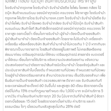
ไอแพด กล้อง โน๊ตบุ๊ค สินค้าแบรนด์เนม ให้ราคาสูง
โรงรับจำนำกรุงเทพ โรงรับจำนำ รับจำนำมือถือ ไอโฟน ไอแพด กล้อง โน๊
ตบุ๊ค สินค้าแบรนด์เนม ของมีค่าทุกชนิด ครบวงจร ให้ราคาสูง โรงรับจำนำ
กรุงเทพ ให้บริการโดย รับจํานําบางแค.com โรงรับจำนำ รับจำนำมือถือ รับ
จำนำไอโฟน รับจำนำไอแพด รับจำนำกล้อง รับจำนำโน๊ตบุ๊ค รับจำนำสินค้า
แบรนด์เนม สินค้าไอที สินค้าอิเล็กทรอนิกซ์ ของมีค่าทุกชนิด ครบวงจร ให้
ราคาสูง ดอกเบี้ยต่ำ เงื่อนไขการรับจำนำ ผู้จำนำ ต้องเป็นเจ้าของสินค้า
ผู้นำสินค้ามาจำนำ ต้องเป็นเจ้าของสินค้า โดยเราจะไม่รับจำนำ เครื่องเช่า
เครื่องยืม หรือเครื่องบริษัท สินค้าที่นำมาจำนำไม่ควรเกิน 1-2 ปี หากเกินจะ
พิจารณาเป็นบางรายการ โดยสินค้าต้องอยู่ในสภาพดี ไม่เคยเสียหรือเคย
ซ่อมมาก่อน เตรียมอุปกรณ์มาให้ครบ เตรียมอุปกรณ์ สายชาร์จ แบตเตอรี่
มาให้ครบ เงื่อนไขการให้บริการ แจ้งความประสงค์ของท่าน แจ้งความ
ประสงค์ของท่านว่าต้องการนำสินค้าชนิดใดมาจำนำ โดยแจ้งรุ่นสินค้า และ
ประเมินราคาสินค้าในเบื้องต้น กำหนดสถานที่นัดพบ กำหนดสถานที่นัดพบ
โดยผู้จำนำต้องเตรียมเอกสาร สำเนาบัตรประชาชน เซ็นต์รับรองสำเนา เพื่อ
ยืนยันการเป็นเจ้าของสินค้า ตรวจสอบสภาพ ตีราคา และ รับเงินสดทันที
ระยะเวลาผ่อนชำระตั้งแต่ 60 วันขึ้นไป และสูงสุด 60 เดือน อัตราดอกเบี้ย
ต่อปีไม่เกิน 15% ตามที่กฏหมายกำหนด เงิน 1,000 บาท จะมีค่าบริการ 5
บาท/วัน ท่านโอนเงินค่าบริการทุก 20 วัน (นับจากวันที่จำนำสินค้า) อัตรา
ดอกเบี้ยร้อยละ 15 ต่อปี โดยอัตราดอกเบี้ยค่าปรับ ค่าบริการ และค่า
ธรรมเนียม ใดๆ เมื่อรวมกันแล้วสูงสุดไม่เกิน 28% ต่อปี