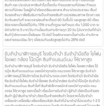
ความประสงค์ของท่านว่าต้องการนำสินค้าชนิดใดมาจำนำ โดยแจ้งรุ่น
สินค้า และ ประเมินราคาสินค้าในเบื้องต้น กำหนดสถานที่นัดพบ กำหนด
สถานที่นัดพบ โดยผู้จำนำต้องเตรียมเอกสาร สำเนาบัตรประชาชน เซ็นต์
รับรองสำเนา เพื่อยืนยันการเป็นเจ้าของสินค้า ตรวจสอบสภาพ ตีราคา และ
รับเงินสดทันที ระยะเวลาผ่อนชำระตั้งแต่ 60 วันขึ้นไป และสูงสุด 60 เดือน
อัตราดอกเบี้ยต่อปีไม่เกิน 15% ตามที่กฏหมายกำหนด เงิน 1,000 บาท จะ
มีค่าบริการ 5 บาท/วัน ท่านโอนเงินค่าบริการทุก 20 วัน (นับจากวันที่จำนำ
สินค้า) อัตราดอกเบี้ยร้อยละ 15 ต่อปี โดยอัตราดอกเบี้ยค่าปรับ ค่าบริการ
และค่าธรรมเนียม ใดๆ เมื่อรวมกันแล้วสูงสุดไม่เกิน 28% ต่อปี
รับจำนำนาฬิกาชลบุรี โรงรับจำนำ รับจำนำมือถือ ไอโฟน
ไอแพด กล้อง โน๊ตบุ๊ค สินค้าแบรนด์เนม ให้ราคาสูง
รับจำนำนาฬิกาชลบุรี โรงรับจำนำ รับจำนำมือถือ ไอโฟน ไอแพด กล้อง โน๊
ตบุ๊ค สินค้าแบรนด์เนม ของมีค่าทุกชนิด ครบวงจร ให้ราคาสูง รับจำนำ
นาฬิกาชลบุรี ให้บริการโดย รับจํานําบางแค.com โรงรับจำนำ รับจำนำมือ
ถือ รับจำนำไอโฟน รับจำนำไอแพด รับจำนำกล้อง รับจำนำโน๊ตบุ๊ค รับจำนำ
สินค้าแบรนด์เนม สินค้าไอที สินค้าอิเล็กทรอนิกซ์ ของมีค่าทุกชนิด ครบ
วงจร ให้ราคาสูง ดอกเบี้ยต่ำ เงื่อนไขการรับจำนำ ผู้จำนำ ต้องเป็นเจ้าของ
สินค้า ผู้นำสินค้ามาจำนำ ต้องเป็นเจ้าของสินค้า โดยเราจะไม่รับจำนำ
เครื่องเช่า เครื่องยืม หรือเครื่องบริษัท สินค้าที่นำมาจำนำไม่ควรเกิน 1-2 ปี
หากเกินจะพิจารณาเป็นบางรายการ โดยสินค้าต้องอยู่ในสภาพดี ไม่เคยเสีย