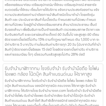
หรือเคยซ่อมมาก่อน เตรียมอุปกรณ์มาให้ครบ เตรียมอุปกรณ์ สายชาร์จ
แบตเตอรี่มาให้ครบ เงื่อนไขการให้บริการ แจ้งความประสงค์ของท่าน แจ้ง
ความประสงค์ของท่านว่าต้องการนำสินค้าชนิดใดมาจำนำ โดยแจ้งรุ่น
สินค้า และ ประเมินราคาสินค้าในเบื้องต้น กำหนดสถานที่นัดพบ กำหนด
สถานที่นัดพบ โดยผู้จำนำต้องเตรียมเอกสาร สำเนาบัตรประชาชน เซ็นต์
รับรองสำเนา เพื่อยืนยันการเป็นเจ้าของสินค้า ตรวจสอบสภาพ ตีราคา และ
รับเงินสดทันที ระยะเวลาผ่อนชำระตั้งแต่ 60 วันขึ้นไป และสูงสุด 60 เดือน
อัตราดอกเบี้ยต่อปีไม่เกิน 15% ตามที่กฏหมายกำหนด เงิน 1,000 บาท จะ
มีค่าบริการ 5 บาท/วัน ท่านโอนเงินค่าบริการทุก 20 วัน (นับจากวันที่จำนำ
สินค้า) อัตราดอกเบี้ยร้อยละ 15 ต่อปี โดยอัตราดอกเบี้ยค่าปรับ ค่าบริการ
และค่าธรรมเนียม ใดๆ เมื่อรวมกันแล้วสูงสุดไม่เกิน 28% ต่อปี
รับจำนำนาฬิกากทม โรงรับจำนำ รับจำนำมือถือ ไอโฟน
ไอแพด กล้อง โน๊ตบุ๊ค สินค้าแบรนด์เนม ให้ราคาสูง
รับจำนำนาฬิกากทม โรงรับจำนำ รับจำนำมือถือ ไอโฟน ไอแพด กล้อง โน๊
ตบุ๊ค สินค้าแบรนด์เนม ของมีค่าทุกชนิด ครบวงจร ให้ราคาสูง รับจำนำ
นาฬิกากทม ให้บริการโดย รับจํานําบางแค.com โรงรับจำนำ รับจำนำมือถือ
รับจำนำไอโฟน รับจำนำไอแพด รับจำนำกล้อง รับจำนำโน๊ตบุ๊ค รับจำนำ
สินค้าแบรนด์เนม สินค้าไอที สินค้าอิเล็กทรอนิกซ์ ของมีค่าทุกชนิด ครบ
วงจร ให้ราคาสูง ดอกเบี้ยต่ำ เงื่อนไขการรับจำนำ ผู้จำนำ ต้องเป็นเจ้าของ