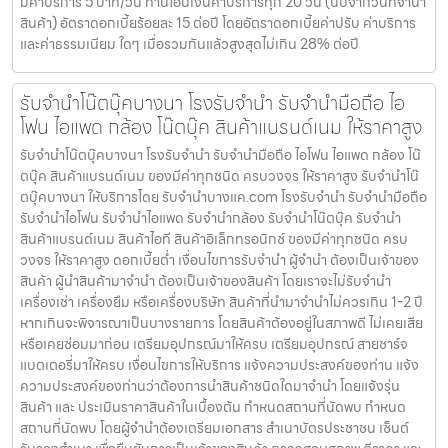
มีค่าบริการ 5 บาท/วัน ท่านโอนเงินค่าบริการทุก 20 วัน (นับจากวันที่จำนำ
สินค้า) อัตราดอกเบี้ยร้อยละ 15 ต่อปี โดยอัตราดอกเบี้ยค่าปรับ ค่าบริการ
และค่าธรรมเนียม ใดๆ เมื่อรวมกันแล้วสูงสุดไม่เกิน 28% ต่อปี
รับจำนำโน๊ตบุ๊คบางนา โรงรับจำนำ รับจำนำมือถือ ไอ
โฟน ไอแพด กล้อง โน๊ตบุ๊ค สินค้าแบรนด์เนม ให้ราคาสูง
รับจำนำโน๊ตบุ๊คบางนา โรงรับจำนำ รับจำนำมือถือ ไอโฟน ไอแพด กล้อง โน๊
ตบุ๊ค สินค้าแบรนด์เนม ของมีค่าทุกชนิด ครบวงจร ให้ราคาสูง รับจำนำโน๊
ตบุ๊คบางนา ให้บริการโดย รับจํานําบางแค.com โรงรับจำนำ รับจำนำมือถือ
รับจำนำไอโฟน รับจำนำไอแพด รับจำนำกล้อง รับจำนำโน๊ตบุ๊ค รับจำนำ
สินค้าแบรนด์เนม สินค้าไอที สินค้าอิเล็กทรอนิกซ์ ของมีค่าทุกชนิด ครบ
วงจร ให้ราคาสูง ดอกเบี้ยต่ำ เงื่อนไขการรับจำนำ ผู้จำนำ ต้องเป็นเจ้าของ
สินค้า ผู้นำสินค้ามาจำนำ ต้องเป็นเจ้าของสินค้า โดยเราจะไม่รับจำนำ
เครื่องเช่า เครื่องยืม หรือเครื่องบริษัท สินค้าที่นำมาจำนำไม่ควรเกิน 1-2 ปี
หากเกินจะพิจารณาเป็นบางรายการ โดยสินค้าต้องอยู่ในสภาพดี ไม่เคยเสีย
หรือเคยซ่อมมาก่อน เตรียมอุปกรณ์มาให้ครบ เตรียมอุปกรณ์ สายชาร์จ
แบตเตอรี่มาให้ครบ เงื่อนไขการให้บริการ แจ้งความประสงค์ของท่าน แจ้ง
ความประสงค์ของท่านว่าต้องการนำสินค้าชนิดใดมาจำนำ โดยแจ้งรุ่น
สินค้า และ ประเมินราคาสินค้าในเบื้องต้น กำหนดสถานที่นัดพบ กำหนด
สถานที่นัดพบ โดยผู้จำนำต้องเตรียมเอกสาร สำเนาบัตรประชาชน เซ็นต์