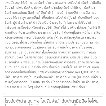
แพดวัชรพล ให้บริการโดย รับจํานําบางแค.com โรงรับจำนำ รับจำนำมือถือ
รับจำนำไอโฟน รับจำนำไอแพด รับจำนำกล้อง รับจำนำโน๊ตบุ๊ค รับจำนำ
สินค้าแบรนด์เนม สินค้าไอที สินค้าอิเล็กทรอนิกซ์ ของมีค่าทุกชนิด ครบ
วงจร ให้ราคาสูง ดอกเบี้ยต่ำ เงื่อนไขการรับจำนำ ผู้จำนำ ต้องเป็นเจ้าของ
สินค้า ผู้นำสินค้ามาจำนำ ต้องเป็นเจ้าของสินค้า โดยเราจะไม่รับจำนำ
เครื่องเช่า เครื่องยืม หรือเครื่องบริษัท สินค้าที่นำมาจำนำไม่ควรเกิน 1-2 ปี
หากเกินจะพิจารณาเป็นบางรายการ โดยสินค้าต้องอยู่ในสภาพดี ไม่เคยเสีย
หรือเคยซ่อมมาก่อน เตรียมอุปกรณ์มาให้ครบ เตรียมอุปกรณ์ สายชาร์จ
แบตเตอรี่มาให้ครบ เงื่อนไขการให้บริการ แจ้งความประสงค์ของท่าน แจ้ง
ความประสงค์ของท่านว่าต้องการนำสินค้าชนิดใดมาจำนำ โดยแจ้งรุ่น
สินค้า และ ประเมินราคาสินค้าในเบื้องต้น กำหนดสถานที่นัดพบ กำหนด
สถานที่นัดพบ โดยผู้จำนำต้องเตรียมเอกสาร สำเนาบัตรประชาชน เซ็นต์
รับรองสำเนา เพื่อยืนยันการเป็นเจ้าของสินค้า ตรวจสอบสภาพ ตีราคา และ
รับเงินสดทันที ระยะเวลาผ่อนชำระตั้งแต่ 60 วันขึ้นไป และสูงสุด 60 เดือน
อัตราดอกเบี้ยต่อปีไม่เกิน 15% ตามที่กฏหมายกำหนด เงิน 1,000 บาท จะ
มีค่าบริการ 5 บาท/วัน ท่านโอนเงินค่าบริการทุก 20 วัน (นับจากวันที่จำนำ
สินค้า) อัตราดอกเบี้ยร้อยละ 15 ต่อปี โดยอัตราดอกเบี้ยค่าปรับ ค่าบริการ
และค่าธรรมเนียม ใดๆ เมื่อรวมกันแล้วสูงสุดไม่เกิน 28% ต่อปี
โรงรับจำนำกรุงเทพ โรงรับจำนำ รับจำนำมือถือ ไอโฟน